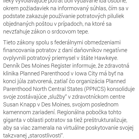
lieky vyvolávajúce potrat boli vydávané iba osobne,
okrem požiadaviek na informovaný súhlas, čím sa v
podstate zakazuje používanie potratových piluliek
objednaných poštou v prípadoch, na ktoré sa
nevzťahuje zákon o srdcovom tepe.
Tieto zákony spolu s federálnymi obmedzeniami
financovania potratov z daní daňovníkov negatívne
ovplyvnili potratový priemysel v štáte Hawkeye.
Denník Des Moines Register informuje, že zdravotná
klinika Planned Parenthood v Iowa City má byť na
konci júla zatvorená, zatiaľ čo organizácia Planned
Parenthood North Central States (PPNCS) konsoliduje
svoje zostávajúce „služby“ v zdravotníckom centre
Susan Knapp v Des Moines, svojom poslednom
kamennom zariadení. Regionálna pobočka tohto
giganta v oblasti potratov sa tiež preštrukturalizuje,
aby sa viac zamerala na virtuálne poskytovanie svojej
takzvanej „starostlivosti“.