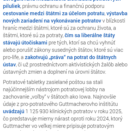
piluliek
, právnu ochranu a finančnú podporu
cestovanie medzi štátmi za účelom potratu
,
výstavba
nových zariadení na vykonávanie potratov
v blízkosti
hraníc medzi štátmi, ktoré sú za ochranu života, a
štátmi, ktoré sú za potraty,
čím sa liberálne štáty
stávajú útočiskami
pre tých, ktorí sa chcú vyhnúť
alebo porušiť zákony susedných štátov, ktoré sú viac
pro-life, a
zakotvujú „práva“ na potrat do štátnych
ústav
, či už prostredníctvom aktivistických žalôb alebo
ústavných zmien a doplnení na úrovni štátov.
Potratové tabletky zasielané poštou sa stali
najúčinnejším nástrojom potratovej lobby na
zachovanie „voľby“ v štátoch ako Iowa. Najnovšie
údaje z pro-potratového Guttmacherovho inštitútu
uvádzajú
1 125 930 klinických potratov v roku 2025,
čo predstavuje mierny nárast oproti roku 2024, ktorý
Guttmacher vo veľkej miere pripisuje potratovým