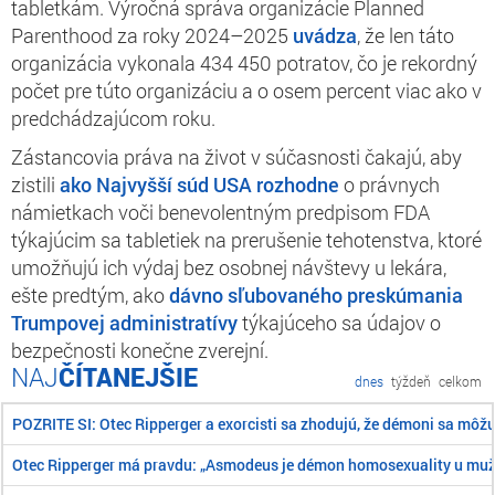
tabletkám. Výročná správa organizácie Planned
Parenthood za roky 2024–2025
uvádza
, že
len táto
organizácia vykonala 434 450 potratov, čo je rekordný
počet pre túto organizáciu a o osem percent viac ako v
predchádzajúcom roku.
Zástancovia práva na život v súčasnosti čakajú, aby
zistili
ako Najvyšší súd USA
rozhodne
o právnych
námietkach voči benevolentným predpisom FDA
týkajúcim sa tabletiek na prerušenie tehotenstva, ktoré
umožňujú ich výdaj bez osobnej návštevy u lekára,
ešte predtým, ako
dávno sľubovaného preskúmania
Trumpovej administratívy
týkajúceho sa údajov o
bezpečnosti konečne zverejní.
ČÍTANEJŠIE
dnes
týždeň
celkom
POZRITE SI: Otec Ripperger a exorcisti sa zhodujú, že démoni sa môž
Otec Ripperger má pravdu: „Asmodeus je démon homosexuality u mu