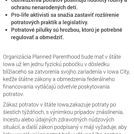
ochranu nenarodených detí.
Pro-life aktivisti sa snažia zastaviť rozšírenie
potratových praktík a legislatívy.
Potratové pilulky sú hrozbou, ktorú je potrebné
regulovať a obmedziť.
Organizácia Planned Parenthood bude mať v štáte
Iowa už len jednu fyzickú pobočku v dôsledku
blížiaceho sa zatvorenia svojho zariadenia v Iowa City,
keďže štátne zákony a obmedzenia federálneho
financovania vytláčajú odvetvie poskytovania
potratov.
Zákaz potratov v štáte Iowa,zakazuje potraty po
šiestich týždňoch, s výnimkou prípadov znásilnenia,
incestu alebo údajných zdravotných núdzových
situácií, a ďalší zákon podpísaný v máji vyžaduje, aby