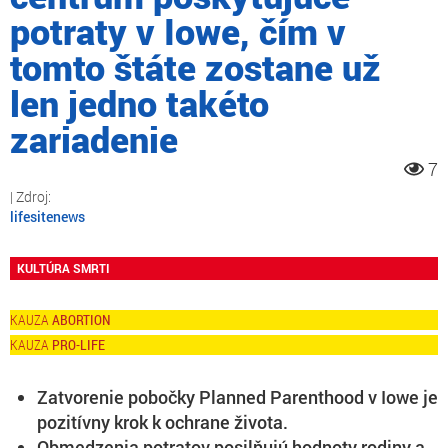
potraty v Iowe, čím v
tomto štáte zostane už
len jedno takéto
zariadenie
7
lifesitenews
KULTÚRA SMRTI
ABORTION
PRO-LIFE
Zatvorenie pobočky Planned Parenthood v Iowe je
pozitívny krok k ochrane života.
Obmedzenia potratov posilňujú hodnoty rodiny a