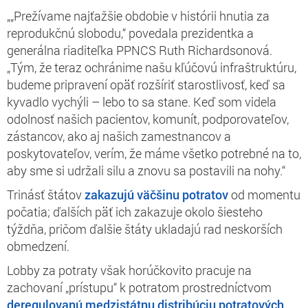
„„Prežívame najťažšie obdobie v histórii hnutia za
reprodukčnú slobodu,“ povedala prezidentka a
generálna riaditeľka PPNCS Ruth Richardsonová.
„Tým, že teraz ochránime našu kľúčovú infraštruktúru,
budeme pripravení opäť rozšíriť starostlivosť, keď sa
kyvadlo vychýli – lebo to sa stane. Keď som videla
odolnosť našich pacientov, komunít, podporovateľov,
zástancov, ako aj našich zamestnancov a
poskytovateľov, verím, že máme všetko potrebné na to,
aby sme si udržali silu a znovu sa postavili na nohy.“
Trinásť štátov
zakazujú väčšinu potratov
od momentu
počatia; ďalších päť ich zakazuje okolo šiesteho
týždňa, pričom ďalšie štáty ukladajú rad neskorších
obmedzení.
Lobby za potraty však horúčkovito pracuje na
zachovaní „prístupu“ k potratom prostredníctvom
deregulovanú medzistátnu distribúciu potratových