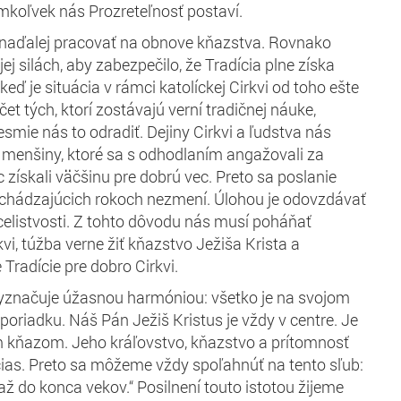
mkoľvek nás Prozreteľnosť postaví.
naďalej pracovať na obnove kňazstva. Rovnako
 jej silách, aby zabezpečilo, že Tradícia plne získa
keď je situácia v rámci katolíckej Cirkvi od toho ešte
čet tých, ktorí zostávajú verní tradičnej náuke,
smie nás to odradiť. Dejiny Cirkvi a ľudstva nás
e menšiny, ktoré sa s odhodlaním angažovali za
 získali väčšinu pre dobrú vec. Preto sa poslanie
chádzajúcich rokoch nezmení. Úlohou je odovzdávať
j celistvosti. Z tohto dôvodu nás musí poháňať
vi, túžba verne žiť kňazstvo Ježiša Krista a
 Tradície pre dobro Cirkvi.
vyznačuje úžasnou harmóniou: všetko je na svojom
poriadku. Náš Pán Ježiš Kristus je vždy v centre. Je
 kňazom. Jeho kráľovstvo, kňazstvo a prítomnosť
čias. Preto sa môžeme vždy spoľahnúť na tento sľub:
až do konca vekov.“ Posilnení touto istotou žijeme