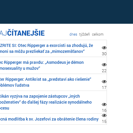
ČÍTANEJŠIE
dnes
týždeň
celkom
RITE SI: Otec Ripperger a exorcisti sa zhodujú, že
moni sa môžu prezliekať za „mimozemšťanov“
30
ec Ripperger má pravdu: „Asmodeus je démon
mosexuality u mužov“
22
er Ripperger: Antikrist sa „predstaví ako riešenie“
oblémov ľudstva
17
tikán vyzýva na zapojenie zástupcov „iných
boženstiev“ do ďalšej fázy realizácie synodálneho
ocesu
16
cná modlitba k sv. Jozefovi za obrátenie člena rodiny
15