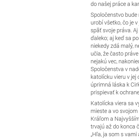
do našej práce a ka
Spoločenstvo bude 
urobí všetko, čo je v
späť svoje práva. Aj 
ďaleko; aj keď sa po
niekedy zdá malý, ne
učia, že často práv
nejakú vec, nakoniec
Spoločenstva v nad
katolícku vieru v je
úprimná láska k Cirk
prispievať k ochrane
Katolícka viera sa 
mieste a vo svojom 
Kráľom a Najvyšším
trvajú až do konca 
„Hľa, ja som s vami 