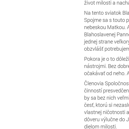
život milosti a nac
Na tento sviatok Bl
Spojme sa s touto p
nebeskou Matkou. A
Blahoslavenej Panne
jednej strane veľkor
obzvlášť potrebuje
Pokora je o to dôle
nástrojmi. Bez dob
očakávať od neho. A
Členovia Spoločnost
činností presvedčen
by sa bez nich veľmi 
česť, ktorú si neza
vlastnej ničotnosti
dôveru výlučne do J
dielom milosti.