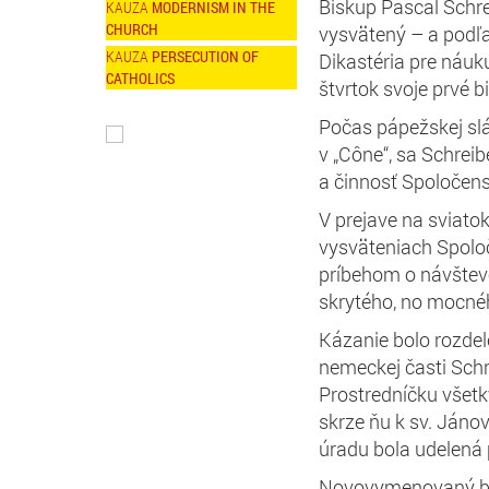
Biskup Pascal Schre
MODERNISM IN THE
CHURCH
vysvätený – a podľa
PERSECUTION OF
Dikastéria pre náuk
CATHOLICS
štvrtok svoje prvé 
Počas pápežskej slá
v „Cône“, sa Schrei
a činnosť Spoločenst
V prejave na sviato
vysväteniach Spoloč
príbehom o návšteve
skrytého, no mocnéh
Kázanie bolo rozdel
nemeckej časti Sch
Prostredníčku všetk
skrze ňu k sv. Jánov
úradu bola udelená 
Novovymenovaný bis