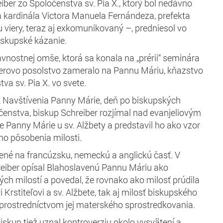
iber zo Spoločenstva sv. Pia X., ktorý bol nedávno
 kardinála Victora Manuela Fernándeza, prefekta
u viery, teraz aj exkomunikovaný –, predniesol vo
biskupské kázanie.
vnostnej omše, ktorá sa konala na „prérii“ seminára
berovo posolstvo zameralo na Pannu Máriu, kňazstvo
va sv. Pia X. vo svete.
k Navštívenia Panny Márie, deň po biskupských
enstva, biskup Schreiber rozjímal nad evanjeliovým
 Panny Márie u sv. Alžbety a predstavil ho ako vzor
o pôsobenia milosti.
ené na francúzsku, nemeckú a anglickú časť. V
reiber opísal Blahoslavenú Pannu Máriu ako
ých milostí a povedal, že rovnako ako milosť prúdila
i Krstiteľovi a sv. Alžbete, tak aj milosť biskupského
prostredníctvom jej materského sprostredkovania.
kup tiež uznal kontroverziu okolo vysvätení a