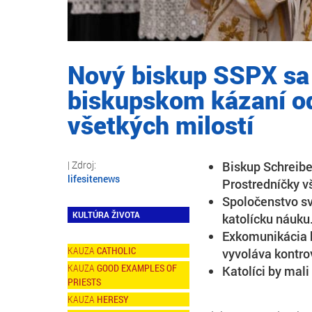
Nový biskup SSPX sa
biskupskom kázaní od
všetkých milostí
Biskup Schreibe
lifesitenews
Prostredníčky v
Spoločenstvo sv
KULTÚRA ŽIVOTA
katolícku náuku
Exkomunikácia b
CATHOLIC
vyvoláva kontro
GOOD EXAMPLES OF
Katolíci by mali
PRIESTS
HERESY