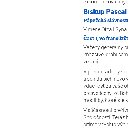
exkomunikovať inýc
Biskup Pascal
Pápežská slávnostn
V mene Otca i Syna
Časť I, vo francúzš
Vážený generálny pr
kňazstve, drahí semi
veriaci.
V prvom rade by som
troch ďalších novo 
vďačnosť za vaše ob
presvedčený, že Boh
modlitby, ktoré ste
V súčasnosti preží
Spoločnosti. Teraz b
cítime v týchto výn