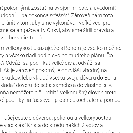
ať pokornými, zostať na svojom mieste a uvedomiť
chudobní – ba dokonca
hriešnici
. Zároveň nám toto
rániť v tom, aby sme vykonávali veľké veci pre
me sa angažovali v Cirkvi, aby sme šírili pravdu a
 zachovanie Tradície.
m veľkorysosť ukazuje, že s Bohom je všetko možné,
ý a všetko riadi podľa svojho múdreho plánu. Čo
k? Odváži sa podnikať veľké diela; odváži sa
i. Ak je zároveň pokorný, je obzvlášť vhodný na
 skutkov, lebo vkladá všetku svoju dôveru do Boha.
kladať dôveru do seba samého a do vlastnej sily.
 mňa nemôžete nič urobiť.“ Veľkodušný človek preto
ké podniky na ľudských prostriedkoch, ale na pomoci
našej ceste s dôverou, pokorou a veľkorysosťou,
 viac klásť Krista do stredu našich životov a
ilosti. Aby nakoniec bol oslávený našou vernosťou a