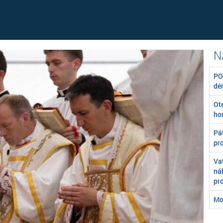
POZ
dé
Ot
ho
Pát
pr
Va
ná
pr
Mo