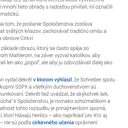
mnohí tieto obrady s radosťou privítali, iní označili
zmatickú.
na tom, že poslanie Spoločenstva zostáva
ť svätých kňazov, zachovávať tradičnú omšu a
 obnove Cirkvi.
 základe obrazu, ktorý sa často spája so
om Mahlerom, na záver vyzval katolíkov, aby
li len ako „popol“, ale aby ju odovzdávali ďalej ako
án vydal dekrét
v ktorom vyhlásil
, že Schreiber spolu
biskupmi SSPX a všetkým duchovenstvom sú
nikovaní. Dekrét tiež uvádzal, že akýkoľvek laik,
slúcha“ k Spoločenstvu, je rovnako schizmatikom a
atnosť tohto rozsudku je prinajmenšom sporná,
í, ktorí hlásajú herézu – ako napríklad Lev XIV. aj
– nie sú podľa
cirkevného učenia
oprávnení