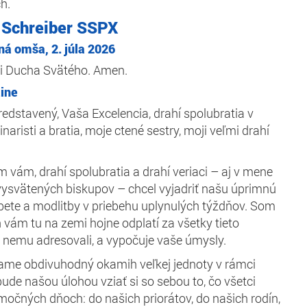
h.
 Schreiber SSPX
á omša, 2. júla 2026
 i Ducha Svätého. Amen.
tine
edstavený, Vaša Excelencia, drahí spolubratia v
naristi a bratia, moje ctené sestry, moji veľmi drahí
 vám, drahí spolubratia a drahí veriaci – aj v mene
vysvätených biskupov – chcel vyjadriť našu úprimnú
ete a modlitby v priebehu uplynulých týždňov. Som
 vám tu na zemi hojne odplatí za všetky tieto
 k nemu adresovali, a vypočuje vaše úmysly.
vame obdivuhodný okamih veľkej jednoty v rámci
ude našou úlohou vziať si so sebou to, čo všetci
imočných dňoch: do našich priorátov, do našich rodín,