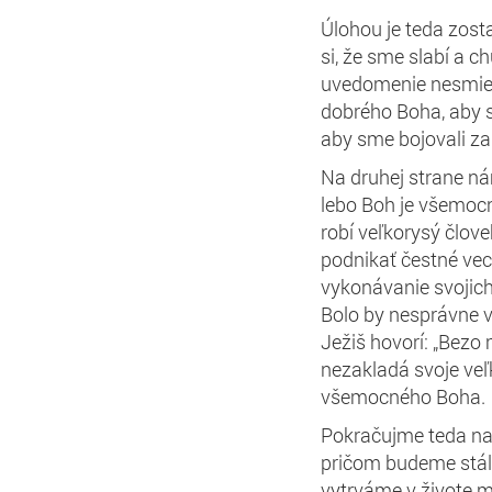
Úlohou je teda zost
si, že sme slabí a 
uvedomenie nesmie b
dobrého Boha, aby s
aby sme bojovali za
Na druhej strane ná
lebo Boh je všemocn
robí veľkorysý člove
podnikať čestné vec
vykonávanie svojich
Bolo by nesprávne v
Ježiš hovorí: „Bezo
nezakladá svoje veľ
všemocného Boha.
Pokračujme teda na 
pričom budeme stále
vytrváme v živote m