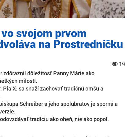
 vo svojom prvom
voláva na Prostredníčku
19
r zdôraznil dôležitosť Panny Márie ako
šetkých milostí.
. Pia X. sa snaží zachovať tradičnú omšu a
.
iskupa Schreiber a jeho spolubratov je sporná a
verzie.
 odovzdávať tradíciu ako oheň, nie ako popol.