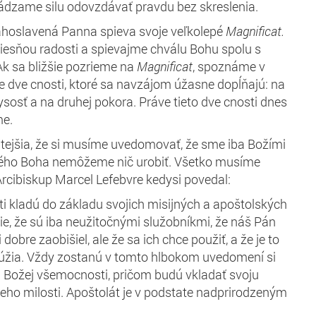
hádzame silu odovzdávať pravdu bez skreslenia.
ahoslavená Panna spieva svoje veľkolepé
Magnificat.
iesňou radosti a spievajme chválu Bohu spolu s
k sa bližšie pozrieme na
Magnificat
, spoznáme v
 dve cnosti, ktoré sa navzájom úžasne dopĺňajú: na
ysosť a na druhej pokora. Práve tieto dve cnosti dnes
me.
žitejšia, že si musíme uvedomovať, že sme iba Božími
rého Boha nemôžeme nič urobiť. Všetko musíme
rcibiskup Marcel Lefebvre kedysi povedal:
i kladú do základu svojich misijných a apoštolských
ie, že sú iba neužitočnými služobníkmi, že náš Pán
dobre zaobišiel, ale že sa ich chce použiť, a že je to
slúžia. Vždy zostanú v tomto hlbokom uvedomení si
 a Božej všemocnosti, pričom budú vkladať svoju
eho milosti. Apoštolát je v podstate nadprirodzeným