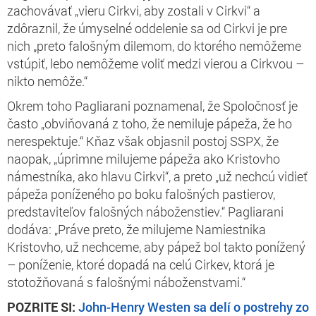
zachovávať „vieru Cirkvi, aby zostali v Cirkvi“ a
zdôraznil, že úmyselné oddelenie sa od Cirkvi je pre
nich „preto falošným dilemom, do ktorého nemôžeme
vstúpiť, lebo nemôžeme voliť medzi vierou a Cirkvou –
nikto nemôže.“
Okrem toho Pagliarani poznamenal, že Spoločnosť je
často „obviňovaná z toho, že nemiluje pápeža, že ho
nerespektuje.“ Kňaz však objasnil postoj SSPX, že
naopak, „úprimne milujeme pápeža ako Kristovho
námestníka, ako hlavu Cirkvi“, a preto „už nechcú vidieť
pápeža poníženého po boku falošných pastierov,
predstaviteľov falošných náboženstiev.“ Pagliarani
dodáva: „Práve preto, že milujeme Namiestnika
Kristovho, už nechceme, aby pápež bol takto ponížený
– poníženie, ktoré dopadá na celú Cirkev, ktorá je
stotožňovaná s falošnými náboženstvami.“
POZRITE SI:
John-Henry Westen sa delí o postrehy zo