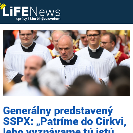
Generálny predstavený
SSPX: „Patríme do Cirkvi,
lebo vyznávame tú istú