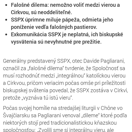
Falošné dilema: nemožno voliť medzi vierou a
Cirkvou, sú neoddeliteľné.
SSPX úprimne miluje pápeža, odmieta jeho
poníženie vedľa falošných pastierov.
Exkomunikácia SSPX je neplatná, ich biskupské
vysvätenia sú nevyhnutné pre prežitie.
Generálny predstavený SSPX, otec Davide Pagliarani,
označil za „falošné dilema“ tvrdenie, že Spoločnosť sa
musí rozhodnúť medzi „integrálnou“ katolíckou vierou
a Cirkvou, pričom veriacim počas omše pri príležitosti
biskupskej svätenia povedal, že SSPX zostáva v Cirkvi,
pretože „vyznáva tú istú vieru“.
Počas svojej homílie na stredajšej liturgii v Chône vo
Švajčiarsku sa Pagliarani venoval „dileme“ ktoré podľa
niektorých stojí pred tradicionalistickou kňazskou
spoločnosťou: „Zvolili sme si integrálnu vieru, ale