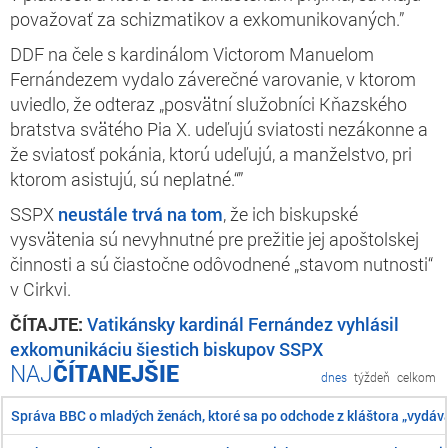
považovať za schizmatikov a exkomunikovaných.”
DDF na čele s kardinálom Victorom Manuelom
Fernándezem vydalo záverečné varovanie, v ktorom
uviedlo, že odteraz „posvätní služobníci Kňazského
bratstva svätého Pia X. udeľujú sviatosti nezákonne a
že sviatosť pokánia, ktorú udeľujú, a manželstvo, pri
ktorom asistujú, sú neplatné.“”
SSPX
neustále trvá na tom
, že ich biskupské
vysvätenia sú nevyhnutné pre prežitie jej apoštolskej
činnosti a sú čiastočne odôvodnené „stavom nutnosti“
v Cirkvi.
ČÍTAJTE:
Vatikánsky kardinál Fernández vyhlásil
exkomunikáciu šiestich biskupov SSPX
ČÍTANEJŠIE
dnes
týždeň
celkom
Správa BBC o mladých ženách, ktoré sa po odchode z kláštora „vydáva