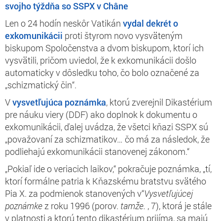
svojho týždňa so SSPX v Châne
Len o 24 hodín neskôr Vatikán
vydal dekrét o
exkomunikácii
proti štyrom novo vysväteným
biskupom Spoločenstva a dvom biskupom, ktorí ich
vysvätili, pričom uviedol, že k exkomunikácii došlo
automaticky v dôsledku toho, čo bolo označené za
„schizmatický čin“.
V
vysvetľujúca poznámka
, ktorú zverejnil Dikastérium
pre náuku viery (DDF) ako doplnok k dokumentu o
exkomunikácii, ďalej uvádza, že všetci kňazi SSPX sú
„považovaní za schizmatikov… čo má za následok, že
podliehajú exkomunikácii stanovenej zákonom.“
„Pokiaľ ide o veriacich laikov,“ pokračuje poznámka, „tí,
ktorí formálne patria k Kňazskému bratstvu svätého
Pia X. za podmienok stanovených v“
Vysvetľujúcej
poznámke
z roku 1996 (porov.
tamže.
, 7), ktorá je stále
v platnosti a ktorú tento dikastérium prijíma, sa majú