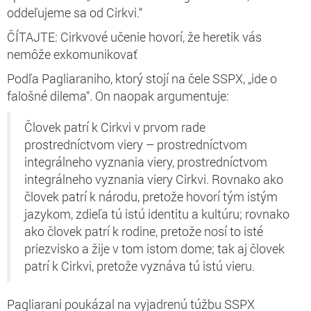
oddeľujeme sa od Cirkvi.“
ČÍTAJTE: Cirkvové učenie hovorí, že heretik vás
nemôže exkomunikovať
Podľa Pagliaraniho, ktorý stojí na čele SSPX, „ide o
falošné dilema“. On naopak argumentuje:
Človek patrí k Cirkvi v prvom rade
prostredníctvom viery – prostredníctvom
integrálneho vyznania viery, prostredníctvom
integrálneho vyznania viery Cirkvi. Rovnako ako
človek patrí k národu, pretože hovorí tým istým
jazykom, zdieľa tú istú identitu a kultúru; rovnako
ako človek patrí k rodine, pretože nosí to isté
priezvisko a žije v tom istom dome; tak aj človek
patrí k Cirkvi, pretože vyznáva tú istú vieru.
Pagliarani poukázal na vyjadrenú túžbu SSPX