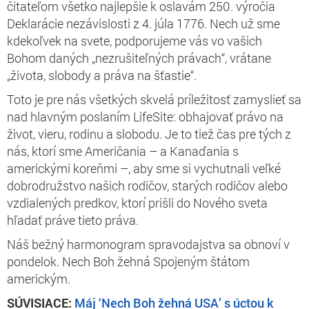
čitateľom všetko najlepšie k oslavám 250. výročia
Deklarácie nezávislosti z 4. júla 1776. Nech už sme
kdekoľvek na svete, podporujeme vás vo vašich
Bohom daných „nezrušiteľných právach“, vrátane
„života, slobody a práva na šťastie“.
Toto je pre nás všetkých skvelá príležitosť zamyslieť sa
nad hlavným poslaním LifeSite: obhajovať právo na
život, vieru, rodinu a slobodu. Je to tiež čas pre tých z
nás, ktorí sme Američania – a Kanaďania s
americkými koreňmi –, aby sme si vychutnali veľké
dobrodružstvo našich rodičov, starých rodičov alebo
vzdialených predkov, ktorí prišli do Nového sveta
hľadať práve tieto práva.
Náš bežný harmonogram spravodajstva sa obnoví v
pondelok. Nech Boh žehná Spojeným štátom
americkým.
SÚVISIACE:
Máj ‘Nech Boh žehná USA’ s úctou k