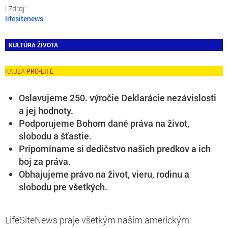
lifesitenews
KULTÚRA ŽIVOTA
PRO-LIFE
Oslavujeme 250. výročie Deklarácie nezávislosti
a jej hodnoty.
Podporujeme Bohom dané práva na život,
slobodu a šťastie.
Pripomíname si dedičstvo našich predkov a ich
boj za práva.
Obhajujeme právo na život, vieru, rodinu a
slobodu pre všetkých.
LifeSiteNews praje všetkým našim americkým