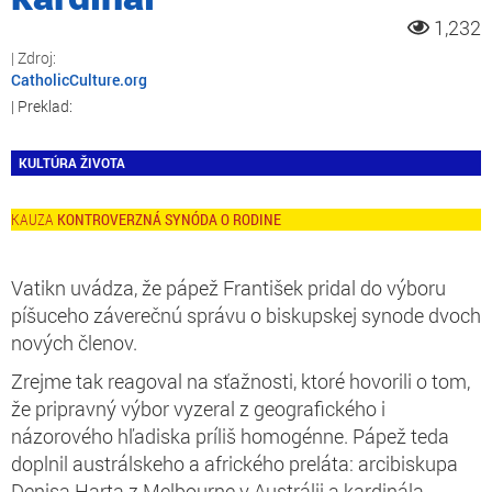
1,232
CatholicCulture.org
KULTÚRA ŽIVOTA
KONTROVERZNÁ SYNÓDA O RODINE
Vatikn uvádza, že pápež František pridal do výboru
píšuceho záverečnú správu o biskupskej synode dvoch
nových členov.
Zrejme tak reagoval na sťažnosti, ktoré hovorili o tom,
že pripravný výbor vyzeral z geografického i
názorového hľadiska príliš homogénne. Pápež teda
doplnil austrálskeho a afrického preláta: arcibiskupa
Denisa Harta z Melbourne v Austrálii a kardinála