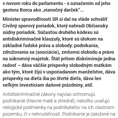
v novom roku do parlamentu - s označením od jeho
gestora Borca ako „vianočný darček“...
Minister spravodlivosti SR si dal na vláde schváliť
Civilný sporový poriadok, ktorý nahradí Občiansky
súdny poriadok. Súčasťou druhého kódexu sú
antidiskriminačné klauzuly, ktoré sú útokom na
základné ľudské práva a slobody: podnikania,
združovania sa (asociácie), zmluvnú slobodu a právo
na súkromný majetok. Štát pritom diskriminuje jedna
radosť – dáva väčšie príspevky slobodným matkám
ako tým, ktoré žijú v usporiadanom manželstve, dáva
príspevky na dieťa iba po štvrté dieťa, dáva len
veľkým investíciam daňové prázdniny, atď.
Antidiskriminačné zákony najviac ochromujú
podnikanie (hlavne malé a stredné), nakoľko uvaľujú
nelogické podmienky na podnikateľov na ich vlastnom
pozemku, či v nehnuteľnosti. Podnikanie je založené na