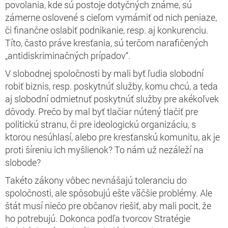
povolania, kde sú postoje dotyčných známe, sú
zámerne oslovené s cieľom vymámiť od nich peniaze,
či finančne oslabiť podnikanie, resp. aj konkurenciu.
Títo, často práve kresťania, sú terčom narafičených
„antidiskriminačných prípadov“.
V slobodnej spoločnosti by mali byť ľudia slobodní
robiť biznis, resp. poskytnúť služby, komu chcú, a teda
aj slobodní odmietnuť poskytnúť služby pre akékoľvek
dôvody. Prečo by mal byť tlačiar nútený tlačiť pre
politickú stranu, či pre ideologickú organizáciu, s
ktorou nesúhlasí, alebo pre kresťanskú komunitu, ak je
proti šíreniu ich myšlienok? To nám už nezáleží na
slobode?
Takéto zákony vôbec nevnášajú toleranciu do
spoločnosti, ale spôsobujú ešte väčšie problémy. Ale
štát musí niečo pre občanov riešiť, aby mali pocit, že
ho potrebujú. Dokonca podľa tvorcov Stratégie