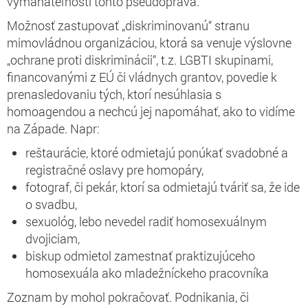
vymáhateľnosti tohto pseudopráva.
Možnosť zastupovať „diskriminovanú“ stranu
mimovládnou organizáciou, ktorá sa venuje výslovne
„ochrane proti diskriminácii“, t.z. LGBTI skupinami,
financovanými z EÚ či vládnych grantov, povedie k
prenasledovaniu tých, ktorí nesúhlasia s
homoagendou a nechcú jej napomáhať, ako to vidíme
na Západe. Napr:
reštaurácie, ktoré odmietajú ponúkať svadobné a
registračné oslavy pre homopáry,
fotograf, či pekár, ktorí sa odmietajú tváriť sa, že ide
o svadbu,
sexuológ, lebo nevedel radiť homosexuálnym
dvojiciam,
biskup odmietol zamestnať praktizujúceho
homosexuála ako mladežníckeho pracovníka
Zoznam by mohol pokračovať. Podnikania, či