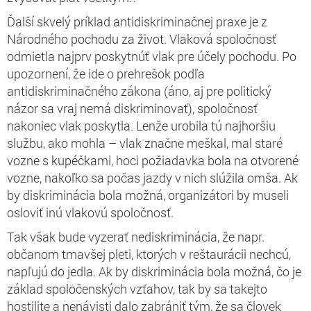
Ďalší skvelý príklad antidiskriminačnej praxe je z
Národného pochodu za život. Vlaková spoločnosť
odmietla najprv poskytnúť vlak pre účely pochodu. Po
upozornení, že ide o prehrešok podľa
antidiskriminačného zákona (áno, aj pre politický
názor sa vraj nemá diskriminovať), spoločnosť
nakoniec vlak poskytla. Lenže urobila tú najhoršiu
službu, ako mohla – vlak značne meškal, mal staré
vozne s kupéčkami, hoci požiadavka bola na otvorené
vozne, nakoľko sa počas jazdy v nich slúžila omša. Ak
by diskriminácia bola možná, organizátori by museli
osloviť inú vlakovú spoločnosť.
Tak však bude vyzerať nediskriminácia, že napr.
občanom tmavšej pleti, ktorých v reštaurácii nechcú,
napľujú do jedla. Ak by diskriminácia bola možná, čo je
základ spoločenských vzťahov, tak by sa takejto
hostilite a nenávisti dalo zabrániť tým, že sa človek