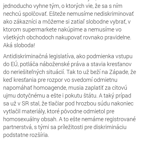
jednoducho vyhne tým, o ktorých vie, že sa s ním
nechcú spolčovať. Ešteže nemusíme nediskriminovať
ako zákazníci a môžeme si zatiaľ slobodne vybrať, v
ktorom supermarkete nakúpime a nemusíme vo
všetkých obchodoch nakupovať rovnako pravidelne.
Aká sloboda!
Antidiskriminačná legislatíva, ako podmienka vstupu
do EÚ, potláča náboženské práva a stavia kresťanov
do neriešiteľných situácií. Tak to už beží na Západe, že
keď kresťania pre rozpor vo svedomí odmietnu
napomáhať homoagende, musia zaplatiť za citovú
ujmu dotyčnému a ešte i pokutu štátu. A taký prípad
sa už v SR stal, že tlačiar pod hrozbou súdu nakoniec
vytlačil materiály, ktoré pôvodne odmietol pre
homosexuálny obsah. A to ešte nemáme registrované
partnerstvá, s tými sa príležitosti pre diskrimináciu
podstatne rozšíria.