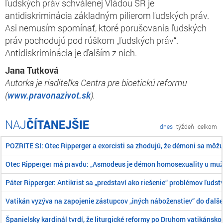
ľudských práv schválenej Vládou SR je
antidiskriminácia základným pilierom ľudských práv.
Asi nemusím spomínať, ktoré porušovania ľudských
práv pochodujú pod rúškom „ľudských práv“.
Antidiskriminácia je ďalším z nich.
Jana Tutková
Autorka je riaditeľka Centra pre bioetickú reformu
(
www.pravonazivot.sk
).
ČÍTANEJŠIE
dnes
týždeň
celkom
POZRITE SI: Otec Ripperger a exorcisti sa zhodujú, že démoni sa môž
Otec Ripperger má pravdu: „Asmodeus je démon homosexuality u mu
Páter Ripperger: Antikrist sa „predstaví ako riešenie“ problémov ľudst
Vatikán vyzýva na zapojenie zástupcov „iných náboženstiev“ do ďalše
Španielsky kardinál tvrdí, že liturgické reformy po Druhom vatikánsk