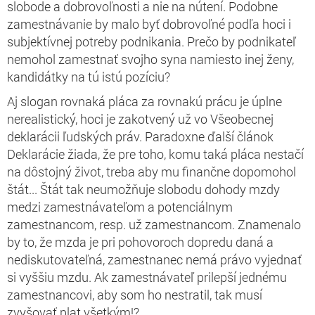
slobode a dobrovoľnosti a nie na nútení. Podobne
zamestnávanie by malo byť dobrovoľné podľa hoci i
subjektívnej potreby podnikania. Prečo by podnikateľ
nemohol zamestnať svojho syna namiesto inej ženy,
kandidátky na tú istú pozíciu?
Aj slogan rovnaká pláca za rovnakú prácu je úplne
nerealistický, hoci je zakotvený už vo Všeobecnej
deklarácii ľudských práv. Paradoxne ďalší článok
Deklarácie žiada, že pre toho, komu taká pláca nestačí
na dôstojný život, treba aby mu finančne dopomohol
štát... Štát tak neumožňuje slobodu dohody mzdy
medzi zamestnávateľom a potenciálnym
zamestnancom, resp. už zamestnancom. Znamenalo
by to, že mzda je pri pohovoroch dopredu daná a
nediskutovateľná, zamestnanec nemá právo vyjednať
si vyššiu mzdu. Ak zamestnávateľ prilepší jednému
zamestnancovi, aby som ho nestratil, tak musí
zvyšovať plat všetkým!?