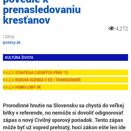
prenasledovaniu
kresťanov
4,272
postoy.sk
KULTÚRA ŽIVOTA
STRATÉGIA ĽUDSKÝCH PRÁV '13
RODOVÁ AGENDA V EÚ / TRANSGENDER
HOMO-LOBY SK
Prorodinné hnutie na Slovensku sa chystá do veľkej
bitky v referende, no nemôže si dovoliť odignorovať
zápas o nový Civilný sporový poriadok. Tento zápas
môže byť už vopred prehratý, hoci zákon ešte len ide