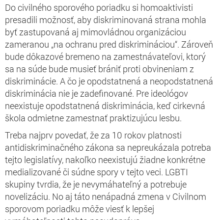
Do civilného sporového poriadku si homoaktivisti
presadili možnosť, aby diskriminovaná strana mohla
byť zastupovaná aj mimovládnou organizáciou
zameranou „na ochranu pred diskrimináciou“. Zároveň
bude dôkazové bremeno na zamestnávateľovi, ktorý
sa na súde bude musieť brániť proti obvineniam z
diskriminácie. A čo je opodstatnená a neopodstatnená
diskriminácia nie je zadefinované. Pre ideológov
neexistuje opodstatnená diskriminácia, keď cirkevná
škola odmietne zamestnať praktizujúcu lesbu.
Treba najprv povedať, že za 10 rokov platnosti
antidiskriminačného zákona sa nepreukázala potreba
tejto legislatívy, nakoľko neexistujú žiadne konkrétne
medializované či súdne spory v tejto veci. LGBTI
skupiny tvrdia, že je nevymáhateľný a potrebuje
novelizáciu. No aj táto nenápadná zmena v Civilnom
sporovom poriadku môže viesť k lepšej