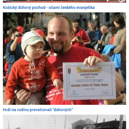
Košický dúhový pochod - očami českého evanjelika
Hrdí na rodinu prevalcovali “dúhových”