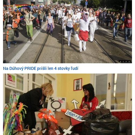
Na Dúhový PRIDE prišli len 4 stovky ľudí