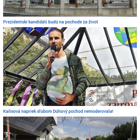
Prezidentskí kandidáti budú na pochode za život
Kalisová napriek sľubom Dúhový pochod nemoderovala!