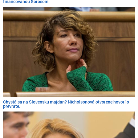
financovanou Sorosom
Chystá sa na Slovensku majdan? Nicholsonová otvorene hovorí o
prevrate.