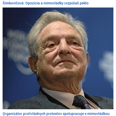
Šimkovičová: Opozícia a mimovládky rozpútali peklo
Organizátor protivládnych protestov spolupracuje s mimovládkou