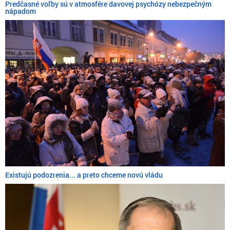
Predčasné voľby sú v atmosfére davovej psychózy nebezpečným
nápadom
Existujú podozrenia... a preto chceme novú vládu