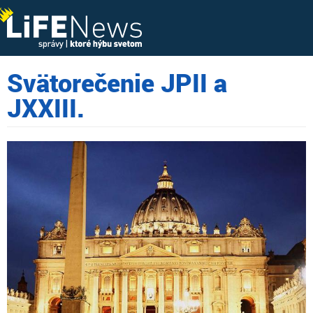
Svätorečenie JPII a
JXXIII.