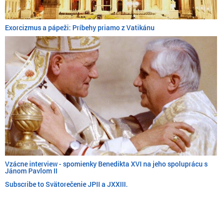
Exorcizmus a pápeži: Príbehy priamo z Vatikánu
Vzácne interview - spomienky Benedikta XVI na jeho spoluprácu s
Jánom Pavlom II
Subscribe to Svätorečenie JPII a JXXIII.
Skip
to
main