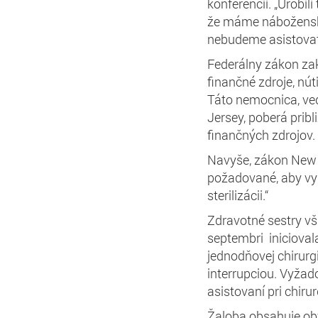
konferencii. „Urobi
že máme náboženské
nebudeme asistovať,
Federálny zákon za
finančné zdroje, nút
Táto nemocnica, ved
Jersey, poberá pribl
finančných zdrojov.
Navyše, zákon New 
požadované, aby vyk
sterilizácii.“
Zdravotné sestry vš
septembri iniciovala
jednodňovej chirurgi
interrupciou. Vyžado
asistovaní pri chiru
Žaloba obsahuje obv