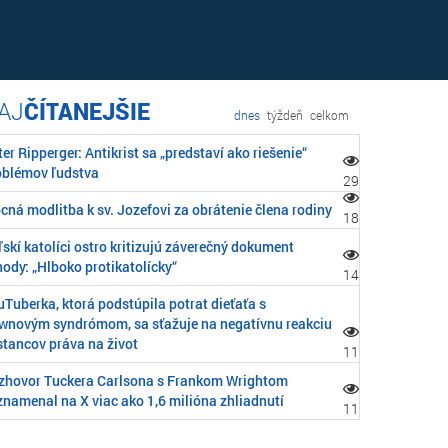
ČÍTANEJŠIE
dnes
týždeň
celkom
er Ripperger: Antikrist sa „predstaví ako riešenie“
oblémov ľudstva
29
cná modlitba k sv. Jozefovi za obrátenie člena rodiny
18
skí katolíci ostro kritizujú záverečný dokument
ody: „Hlboko protikatolícky“
14
Tuberka, ktorá podstúpila potrat dieťaťa s
wnovým syndrómom, sa sťažuje na negatívnu reakciu
stancov práva na život
11
zhovor Tuckera Carlsona s Frankom Wrightom
znamenal na X viac ako 1,6 milióna zhliadnutí
11