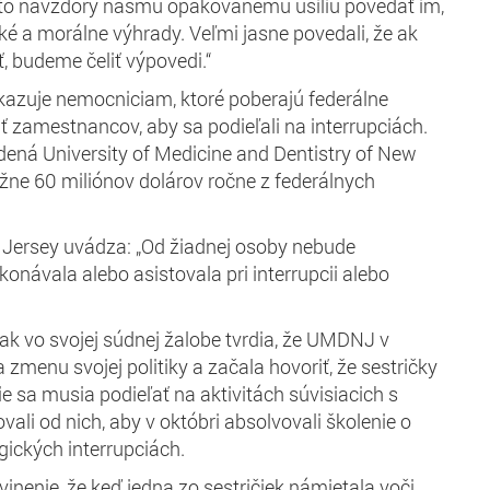
li to navzdory nášmu opakovanému úsiliu povedať im,
 a morálne výhrady. Veľmi jasne povedali, že ak
 budeme čeliť výpovedi.“
kazuje nemocniciam, ktoré poberajú federálne
iť zamestnancov, aby sa podieľali na interrupciách.
ená University of Medicine and Dentistry of New
ižne 60 miliónov dolárov ročne z federálnych
Jersey uvádza: „Od žiadnej osoby nebude
onávala alebo asistovala pri interrupcii alebo
ak vo svojej súdnej žalobe tvrdia, že UMDNJ v
 zmenu svojej politiky a začala hovoriť, že sestričky
e sa musia podieľať na aktivitách súvisiacich s
vali od nich, aby v októbri absolvovali školenie o
rgických interrupciách.
inenie, že keď jedna zo sestričiek námietala voči