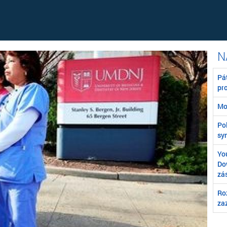
Pát
pr
Mo
Poľ
syn
You
Do
zá
Ro
za