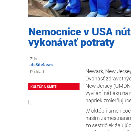
Nemocnice v USA nút
vykonávať potraty
LifeSiteNews
Newark, New Jersey
Dvanásť zdravotných
New Jersey (UMDNJ)
KULTÚRA SMRTI
vyvíjaní nátlaku na 
napriek zmierňujúc
„V októbri sme neoč
našim zamestnaním,
zo sestričiek žalujú