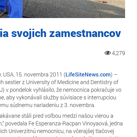
ia svojich zamestnancov
4,279
, USA, 15. novembra 2011 (
LifeSiteNews.com
) –
 sestier z University of Medicine and Dentistry of
 v pondelok vyhlásilo, že nemocnica pokračuje vo
ne, aby vykonávali služby súvisiace s interrupciou
emu súdnemu nariadeniu z 3. novembra.
akávane stáli pred voľbou medzi našou vierou a
“ povedala Fe Esperanza-Racpan Vinoyaová, jedna
cich Univerzitnú nemocnicu, na včerajšej tlačovej