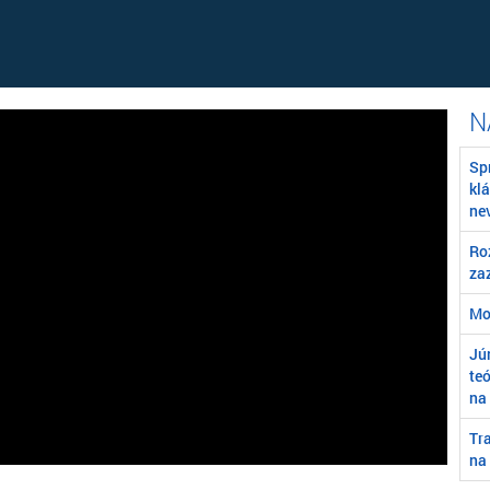
Sp
kl
ne
Ro
za
Mo
Jú
teó
na 
Tr
na 