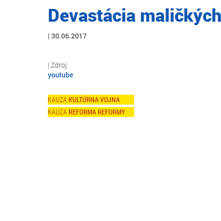
Devastácia maličkýc
30.06.2017
youtube
KULTÚRNA VOJNA
REFORMA REFORMY
Skip
to
main
content