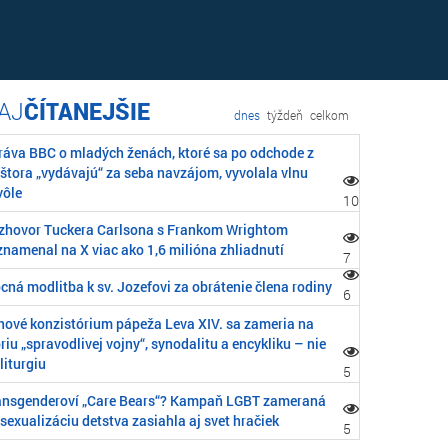
ČÍTANEJŠIE
dnes
týždeň
celkom
ráva BBC o mladých ženách, ktoré sa po odchode z
áštora „vydávajú“ za seba navzájom, vyvolala vlnu
vôle
10
zhovor Tuckera Carlsona s Frankom Wrightom
znamenal na X viac ako 1,6 milióna zhliadnutí
7
cná modlitba k sv. Jozefovi za obrátenie člena rodiny
6
nové konzistórium pápeža Leva XIV. sa zameria na
riu „spravodlivej vojny“, synodalitu a encykliku – nie
liturgiu
5
ansgenderoví „Care Bears“? Kampaň LGBT zameraná
sexualizáciu detstva zasiahla aj svet hračiek
5