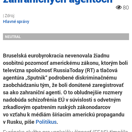
80
Hlavné správy
NEUTRAL
Bruselská eurobyrokracia nevenovala žiadnu
osobitnú pozornosť americkému zákonu, ktorým boli
televízna spoločnosť RussiaToday (RT) a tlačová
agentúra „Sputnik“ podrobené diskriminačnému
zaobchádzaniu tým, že boli donútené zaregistrovať
sa ako zahraniční agenti. O to obludnejšie rozmery
nadobúda schizofrénia EÚ v súvislosti s odvetným
zrkadlovým opatrením ruských zákonodarcov
vo vzťahu k médiám šíriacim americkú propagandu
v Rusku, píše
Politikus
.
Európska služba pre vonkajšiu činnosť (EEAS) tlmočila