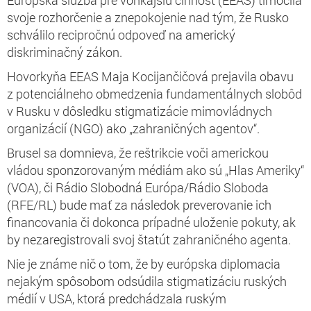
svoje rozhorčenie a znepokojenie nad tým, že Rusko
schválilo recipročnú odpoveď na americký
diskriminačný zákon.
Hovorkyňa EEAS Maja Kocijančičová prejavila obavu
z potenciálneho obmedzenia fundamentálnych slobôd
v Rusku v dôsledku stigmatizácie mimovládnych
organizácií (NGO) ako „zahraničných agentov“.
Brusel sa domnieva, že reštrikcie voči americkou
vládou sponzorovaným médiám ako sú „Hlas Ameriky“
(VOA), či Rádio Slobodná Európa/Rádio Sloboda
(RFE/RL) bude mať za následok preverovanie ich
financovania či dokonca prípadné uloženie pokuty, ak
by nezaregistrovali svoj štatút zahraničného agenta.
Nie je známe nič o tom, že by európska diplomacia
nejakým spôsobom odsúdila stigmatizáciu ruských
médií v USA, ktorá predchádzala ruským