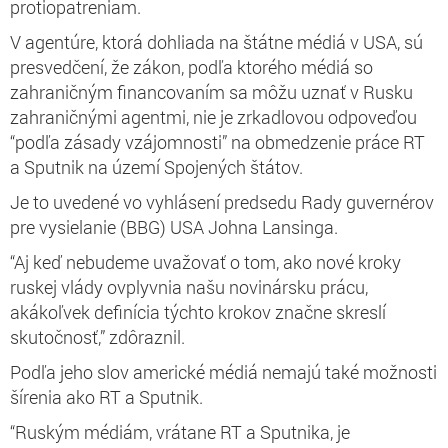
protiopatreniam.
V agentúre, ktorá dohliada na štátne médiá v USA, sú
presvedčení, že zákon, podľa ktorého médiá so
zahraničným financovaním sa môžu uznať v Rusku
zahraničnými agentmi, nie je zrkadlovou odpoveďou
“podľa zásady vzájomnosti” na obmedzenie práce RT
a Sputnik na území Spojených štátov.
Je to uvedené vo vyhlásení predsedu Rady guvernérov
pre vysielanie (BBG) USA Johna Lansinga.
“Aj keď nebudeme uvažovať o tom, ako nové kroky
ruskej vlády ovplyvnia našu novinársku prácu,
akákoľvek definícia týchto krokov značne skreslí
skutočnosť,” zdôraznil.
Podľa jeho slov americké médiá nemajú také možnosti
šírenia ako RT a Sputnik.
“Ruským médiám, vrátane RT a Sputnika, je