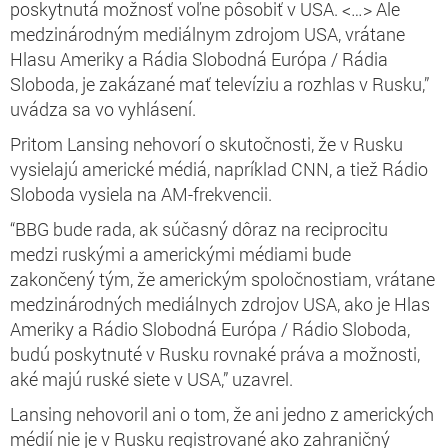
poskytnutá možnosť voľne pôsobiť v USA. <…> Ale
medzinárodným mediálnym zdrojom USA, vrátane
Hlasu Ameriky a Rádia Slobodná Európa / Rádia
Sloboda, je zakázané mať televíziu a rozhlas v Rusku,”
uvádza sa vo vyhlásení.
Pritom Lansing nehovorí o skutočnosti, že v Rusku
vysielajú americké médiá, napríklad CNN, a tiež Rádio
Sloboda vysiela na AM-frekvencii.
“BBG bude rada, ak súčasný dôraz na reciprocitu
medzi ruskými a americkými médiami bude
zakončený tým, že americkým spoločnostiam, vrátane
medzinárodných mediálnych zdrojov USA, ako je Hlas
Ameriky a Rádio Slobodná Európa / Rádio Sloboda,
budú poskytnuté v Rusku rovnaké práva a možnosti,
aké majú ruské siete v USA,” uzavrel.
Lansing nehovoril ani o tom, že ani jedno z amerických
médií nie je v Rusku registrované ako zahraničný