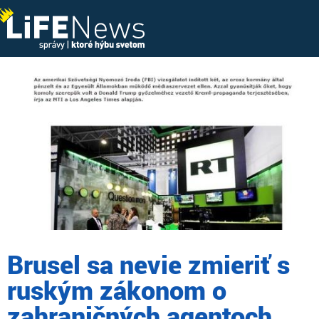
Brusel sa nevie zmieriť s
ruským zákonom o
zahraničných agentoch