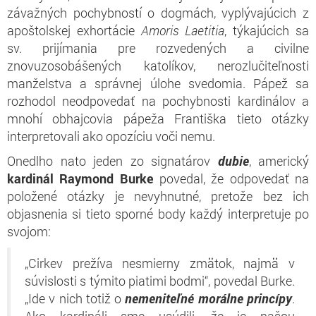
závažných pochybností o dogmách, vyplývajúcich z
apoštolskej exhortácie
Amoris Laetitia
, týkajúcich sa
sv. prijímania pre rozvedených a civilne
znovuzosobášených katolíkov, nerozlučiteľnosti
manželstva a správnej úlohe svedomia. Pápež sa
rozhodol neodpovedať na pochybnosti kardinálov a
mnohí obhajcovia pápeža Františka tieto otázky
interpretovali ako opozíciu voči nemu.
Onedlho nato jeden zo signatárov
dubie
, americký
kardinál Raymond Burke
povedal, že odpovedať na
položené otázky je nevyhnutné, pretože bez ich
objasnenia si tieto sporné body každý interpretuje po
svojom:
„Cirkev prežíva nesmierny zmätok, najmä v
súvislosti s týmito piatimi bodmi“, povedal Burke.
„Ide v nich totiž o
nemeniteľné morálne princípy
.