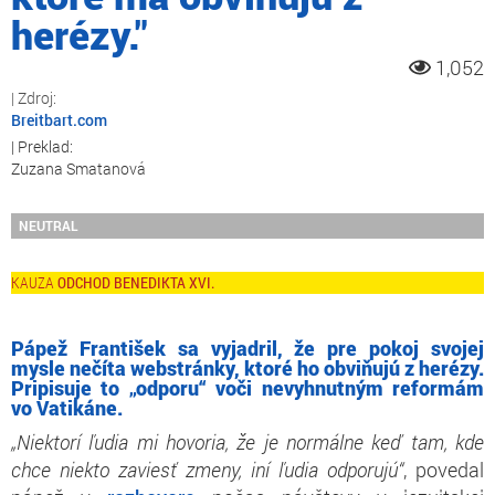
herézy."
1,052
Breitbart.com
Zuzana Smatanová
NEUTRAL
ODCHOD BENEDIKTA XVI.
Pápež František sa vyjadril, že pre pokoj svojej
mysle nečíta webstránky, ktoré ho obviňujú z herézy.
Pripisuje to „odporu“ voči nevyhnutným reformám
vo Vatikáne.
„Niektorí ľudia mi hovoria, že je normálne keď tam, kde
chce niekto zaviesť zmeny, iní ľudia odporujú“
, povedal