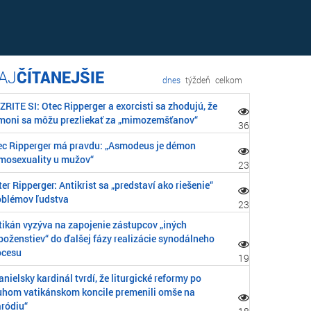
ČÍTANEJŠIE
dnes
týždeň
celkom
RITE SI: Otec Ripperger a exorcisti sa zhodujú, že
moni sa môžu prezliekať za „mimozemšťanov“
36
ec Ripperger má pravdu: „Asmodeus je démon
mosexuality u mužov“
23
er Ripperger: Antikrist sa „predstaví ako riešenie“
oblémov ľudstva
23
tikán vyzýva na zapojenie zástupcov „iných
boženstiev“ do ďalšej fázy realizácie synodálneho
ocesu
19
nielsky kardinál tvrdí, že liturgické reformy po
uhom vatikánskom koncile premenili omše na
aródiu“