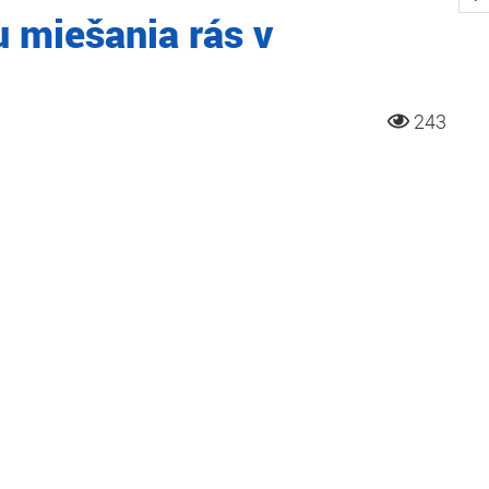
u miešania rás v
243