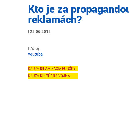
Kto je za propagando
reklamách?
23.06.2018
youtube
ISLAMIZÁCIA EURÓPY
KULTÚRNA VOJNA
Skip
to
main
content