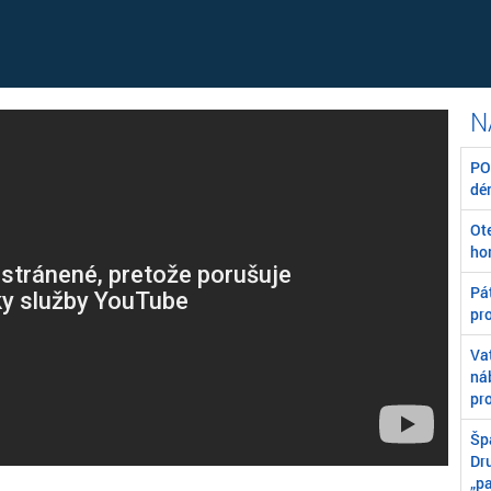
POZ
dé
Ot
ho
Pát
pr
Va
ná
pr
Špa
Dr
„p