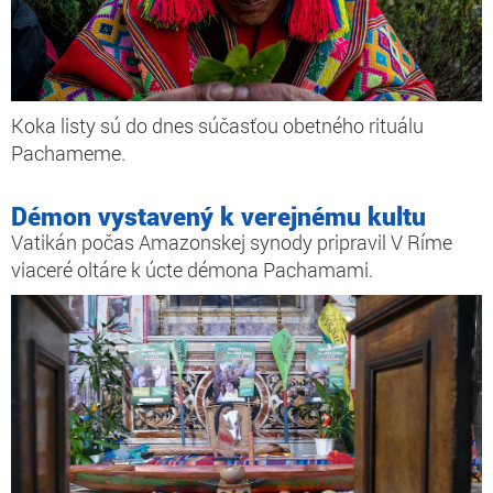
Koka listy sú do dnes súčasťou obetného rituálu
Pachameme.
Démon vystavený k verejnému kultu
Vatikán počas Amazonskej synody pripravil V Ríme
viaceré oltáre k úcte démona Pachamami.