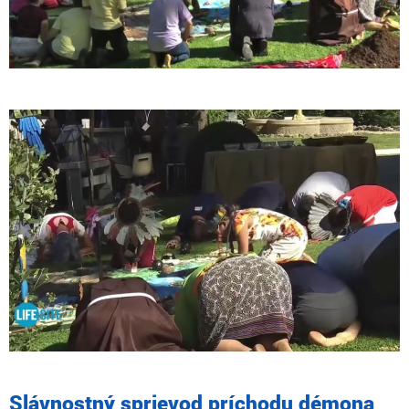
Slávnostný sprievod príchodu démona