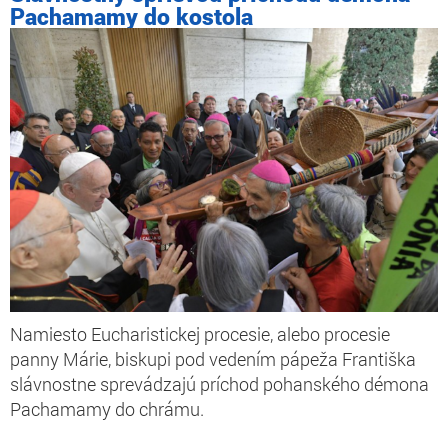
Pachamamy do kostola
Namiesto Eucharistickej procesie, alebo procesie
panny Márie, biskupi pod vedením pápeža Františka
slávnostne sprevádzajú príchod pohanského démona
Pachamamy do chrámu.