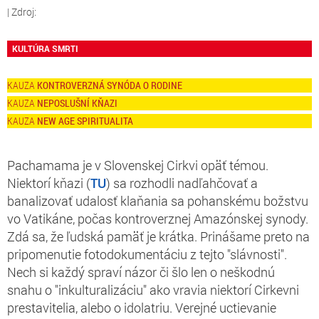
KULTÚRA SMRTI
KONTROVERZNÁ SYNÓDA O RODINE
NEPOSLUŠNÍ KŇAZI
NEW AGE SPIRITUALITA
Pachamama je v Slovenskej Cirkvi opäť témou.
Niektorí kňazi (
TU
) sa rozhodli nadľahčovať a
banalizovať udalosť klaňania sa pohanskému božstvu
vo Vatikáne, počas kontroverznej Amazónskej synody.
Zdá sa, že ľudská pamäť je krátka. Prinášame preto na
pripomenutie fotodokumentáciu z tejto "slávnosti".
Nech si každý spraví názor či šlo len o neškodnú
snahu o "inkulturalizáciu" ako vravia niektorí Cirkevni
prestavitelia, alebo o idolatriu. Verejné uctievanie