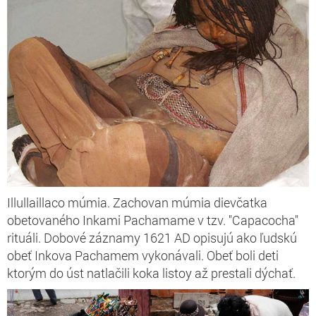
Illullaillaco múmia. Zachovan múmia dievčatka
obetovaného Inkami Pachamame v tzv. "Capacocha"
rituáli. Dobové záznamy 1621 AD opisujú ako ľudskú
obeť Inkova Pachamem vykonávali. Obeť boli deti
ktorým do úst natlačili koka listoy až prestali dýchať.