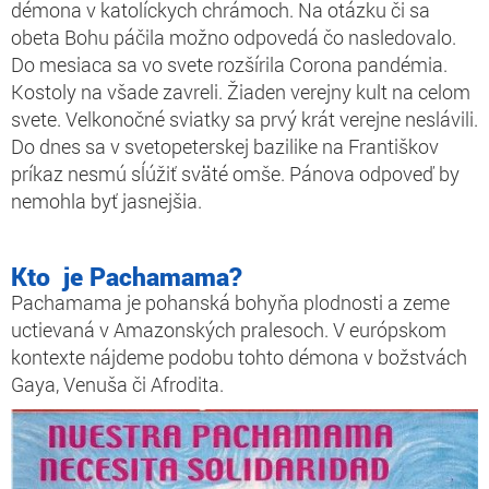
démona v katolíckych chrámoch. Na otázku či sa
obeta Bohu páčila možno odpovedá čo nasledovalo.
Do mesiaca sa vo svete rozšírila Corona pandémia.
Kostoly na všade zavreli. Žiaden verejny kult na celom
svete. Velkonočné sviatky sa prvý krát verejne neslávili.
Do dnes sa v svetopeterskej bazilike na Františkov
príkaz nesmú sĺúžiť sväté omše. Pánova odpoveď by
nemohla byť jasnejšia.
Kto je Pachamama?
Pachamama je pohanská bohyňa plodnosti a zeme
uctievaná v Amazonských pralesoch. V európskom
kontexte nájdeme podobu tohto démona v božstvách
Gaya, Venuša či Afrodita.