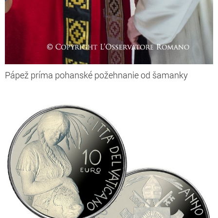
Pápež príma pohanské požehnanie od šamanky