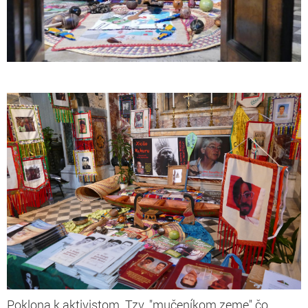
Poklona k aktivistom. Tzv. "mučeníkom zeme" čo