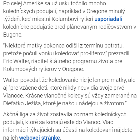
Po celej Amerike sa už uskutočnilo mnoho
koledníckych podujatí, napríklad v Oregone minulý
týždeň, keď miestni Kolumbovi rytieri
usporiadali
kolednícke podujatie pred plánovaným rodičovstvom v
Eugene.
“Niektoré matky dokonca odišli z termínu potratu,
pretože počuli vonku koledovať pro-liferov,” prezradil
Eric Walter, riaditeľ štátneho programu života pre
Kolumbových rytierov v Oregone.
Walter povedal, že koledovanie nie je len pre matky, ale
aj “pre vzácne deti, ktoré nikdy neuvidia svoje prvé
Vianoce. Krásne vianočné koledy sú vždy zamerané na
Dieťatko Ježiša, ktoré je našou nádejou a životom.”
Akčná liga za život zostavila zoznam koledníckych
podujatí, ktoré sa konajú ešte do Vianoc. Viac
informácií týkajúcich sa účasti na koledovaní nájdete
na ich
webovej stránke
.