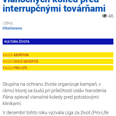
interrupčnými továrňami
46
lifesitenews
KULTÚRA ŽIVOTA
ABORTION
CHILD SACRIFICE
PRO-LIFE
Skupina na ochranu života organizuje kampaň, v
rámci ktorej sa budú pri príležitosti osláv Narodenia
Pána spievať vianočné koledy pred potratovými
klinikami.
V decembri tohto roku vyzvala Liga za život (Pro-Life