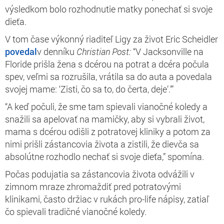
výsledkom bolo rozhodnutie matky ponechať si svoje
dieťa.
V tom čase výkonný riaditeľ Ligy za život Eric Scheidler
povedal
v denníku
Christian Post:
“V Jacksonville na
Floride prišla žena s dcérou na potrat a dcéra počula
spev, veľmi sa rozrušila, vrátila sa do auta a povedala
svojej mame: ‘Zisti, čo sa to, do čerta, deje’.’”
“A keď počuli, že sme tam spievali vianočné koledy a
snažili sa apelovať na mamičky, aby si vybrali život,
mama s dcérou odišli z potratovej kliniky a potom za
nimi prišli zástancovia života a zistili, že dievča sa
absolútne rozhodlo nechať si svoje dieťa,” spomína.
Počas podujatia sa zástancovia života odvážili v
zimnom mraze zhromaždiť pred potratovými
klinikami, často držiac v rukách pro-life nápisy, zatiaľ
čo spievali tradičné vianočné koledy.