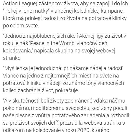
Action League) zástancov života, aby sa zapojili do ich
“Pokoj v lone matky” vianočnej koledníckej kampane,
ktorá má priniesť radosť zo života na potratové kliniky
po celom svete.
“Jednou z najobľúbenejších akcií Akčnej ligy za život’v
roku je náš ‘Peace in the Womb’ vianočný deň
koledovania,” napísala skupina na svojej webovej
stránke.
“Myšlienka je jednoduchá: prinášame nádej a radosť
Vianoc na jedno z najtemnejších miest na svete na
potratovú kliniku v nádeji, že známe tóny vianočných
kolied zachránia život, pokračuje.
“A v skutočnosti boli životy zachránené vďaka nášmu
pokojnému, modlitebnému svedectvu, keď ženy počuli
naše piesne z vnútra potratového zariadenia a rozhodli
sa pre život svojich detí,” prezradila webová stránka s
odkazom na koledovanie v roku 2020, ktorého