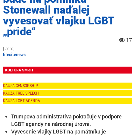
Stonewall naďalej
vyvesovať vlajku LGBT
„pride“
17
lifesitenews
KULTÚRA SMRTI
CENSORSHIP
FREE SPEECH
LGBT AGENDA
Trumpova administratíva pokračuje v podpore
LGBT agendy na národnej úrovni.
Vyvesenie vlajky LGBT na pamätníku je