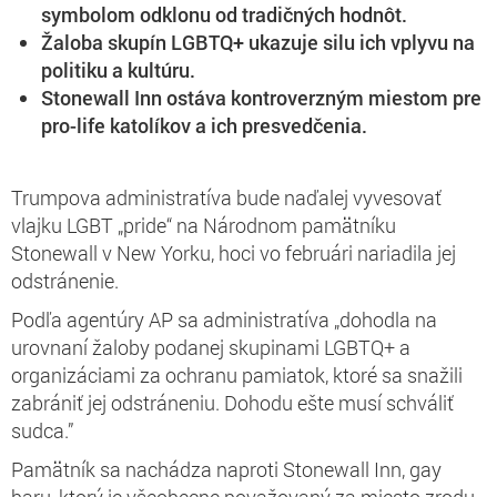
symbolom odklonu od tradičných hodnôt.
Žaloba skupín LGBTQ+ ukazuje silu ich vplyvu na
politiku a kultúru.
Stonewall Inn ostáva kontroverzným miestom pre
pro-life katolíkov a ich presvedčenia.
Trumpova administratíva bude naďalej vyvesovať
vlajku LGBT „pride“ na Národnom pamätníku
Stonewall v New Yorku, hoci vo februári nariadila jej
odstránenie.
Podľa agentúry AP sa administratíva „dohodla na
urovnaní žaloby podanej skupinami LGBTQ+ a
organizáciami za ochranu pamiatok, ktoré sa snažili
zabrániť jej odstráneniu. Dohodu ešte musí schváliť
sudca.”
Pamätník sa nachádza naproti Stonewall Inn, gay
baru, ktorý je všeobecne považovaný za miesto zrodu