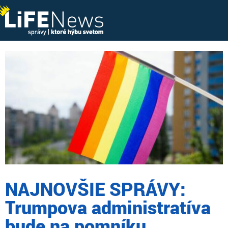
NAJNOVŠIE SPRÁVY:
Trumpova administratíva
bude na pomníku