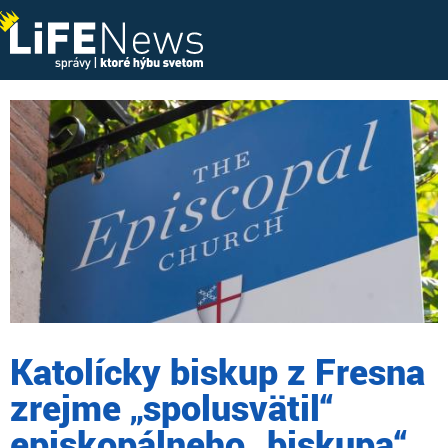
Katolícky biskup z Fresna
zrejme „spolusvätil“
episkopálneho „biskupa“,