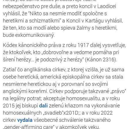
nebezpečenstvo pre duše, a preto koncil v Laodicei
vyhlásil, že
“Nikto sa nesmie modliť spoločne s
heretikmi a schizmatikmi” a Koncil v Kartágu vyhlásil,
že ten, kto sa modlí alebo spieva žalmy s heretikmi,
bude exkomunikovaný.
Kódex kánonického práva z roku 1917 ďalej vysvetľuje,
že ktokoľvek, kto „
dobrovoľne a vedome pomáha pri
šírení herézy... je podozrivý z herézy“ (Kánon 2316).
Zatiaľ čo anglikánska cirkev, z ktorej vzišla, je už sama
osebe heretická, americká episkopálna cirkev sa stala
nesmierne heretickou aj v porovnaní so svojimi
anglickými koreňmi. Cirkev podporuje takzvané „právo“
na legálny potrat; akceptuje homosexualitu,
a v roku
2015 jej biskupi
dali
zelenú kňazom na vykonávanie
homosexuálnych „svadieb“x201D;; a v roku 2022
cirkev
​​vydala
všeobecné schválenie takzvaného
„gender-affirming care“ v akomkoľvek veku.