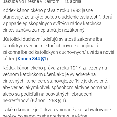
Jakuba vo Fresne v Kalifornii 18. apríla.
Kódex kánonického práva z roku 1983 jasne
stanovuje, že takýto pokus o udelenie „sviatosti“, ktorú
v prípade episkopálnych svätých rádov katolícka
cirkev uznáva za neplatnú, je nezákonný.
„Katolícki duchovní udeľujú sviatosti zákonne iba
katolíckym veriacim, ktorí ich rovnako prijímajú
zákonne iba od katolíckych duchovných,“ uvádza novší
kódex (
Kánon 844 §1
).
Kódex kánonického práva z roku 1917, založený na
večnom katolíckom učení, ako je vyjadrené na
cirkevných konciloch, stanovuje, že
“Nie je dovolené,
aby veriaci akýmkoľvek spôsobom aktívne pomáhali
alebo sa podieľali na posvätných [obradoch]
nekresťanov“ (Kánon 1258 § 1).
Takéto konanie je Cirkvou vnímané ako schvaľovanie
herézy, čo samo osebe predstavuje vážne