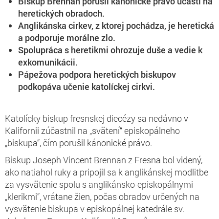
Biskup Brennan porušil kánonické právo účastí na
heretických obradoch.
Anglikánska cirkev, z ktorej pochádza, je heretická
a podporuje morálne zlo.
Spolupráca s heretikmi ohrozuje duše a vedie k
exkomunikácii.
Pápežova podpora heretických biskupov
podkopáva učenie katolíckej cirkvi.
Katolícky biskup fresnskej diecézy sa nedávno v
Kalifornii zúčastnil na „svätení“ episkopálneho
„biskupa“, čím porušil kánonické právo.
Biskup Joseph Vincent Brennan z Fresna bol videný,
ako natiahol ruky a pripojil sa k anglikánskej modlitbe
za vysvätenie spolu s anglikánsko-episkopálnymi
„klerikmi“, vrátane žien, počas obradov určených na
vysvätenie biskupa v episkopálnej katedrále sv.