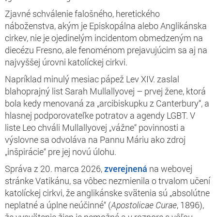
Zjavné schválenie falošného, heretického
náboženstva, akým je Episkopálna alebo Anglikánska
cirkev, nie je ojedinelým incidentom obmedzeným na
diecézu Fresno, ale fenoménom prejavujúcim sa aj na
najvyššej úrovni katolíckej cirkvi.
Napríklad minulý mesiac pápež Lev XIV. zaslal
blahoprajný list Sarah Mullallyovej – prvej žene, ktorá
bola kedy menovaná za „arcibiskupku z Canterbury“, a
hlasnej podporovateľke potratov a agendy LGBT. V
liste Leo chváli Mullallyovej „vážne“ povinnosti a
výslovne sa odvoláva na Pannu Máriu ako zdroj
„inšpirácie“ pre jej novú úlohu.
Správa z 20. marca 2026,
zverejnená
na webovej
stránke Vatikánu, sa vôbec nezmienila o trvalom učení
katolíckej cirkvi, že anglikánske svätenia sú „absolútne
neplatné a úplne neúčinné“ (
Apostolicae Curae
, 1896),
že vysvätenie žien je nemožné a v rozpore s vôľou