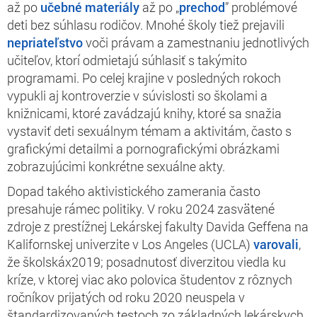
až po
učebné materiály
až po „
prechod
” problémové
deti bez súhlasu rodičov. Mnohé školy tiež prejavili
nepriateľstvo
voči právam a zamestnaniu jednotlivých
učiteľov, ktorí odmietajú súhlasiť s takýmito
programami. Po celej krajine v posledných rokoch
vypukli aj kontroverzie v súvislosti so školami a
knižnicami, ktoré zavádzajú knihy, ktoré sa snažia
vystaviť deti sexuálnym témam a aktivitám, často s
grafickými detailmi a pornografickými obrázkami
zobrazujúcimi konkrétne sexuálne akty.
Dopad takého aktivistického zamerania často
presahuje rámec politiky. V roku 2024 zasvätené
zdroje z prestížnej Lekárskej fakulty Davida Geffena na
Kalifornskej univerzite v Los Angeles (UCLA)
varovali
,
že školskáx2019; posadnutosť diverzitou viedla ku
kríze, v ktorej viac ako polovica študentov z rôznych
ročníkov prijatých od roku 2020 neuspela v
štandardizovaných testoch zo základných lekárskych