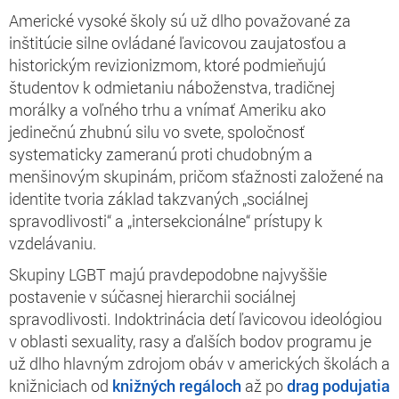
Americké vysoké školy sú už dlho považované za
inštitúcie silne ovládané ľavicovou zaujatosťou a
historickým revizionizmom, ktoré podmieňujú
študentov k odmietaniu náboženstva, tradičnej
morálky a voľného trhu a vnímať Ameriku ako
jedinečnú zhubnú silu vo svete, spoločnosť
systematicky zameranú proti chudobným a
menšinovým skupinám, pričom sťažnosti založené na
identite tvoria základ takzvaných „sociálnej
spravodlivosti“ a „intersekcionálne“ prístupy k
vzdelávaniu.
Skupiny LGBT majú pravdepodobne najvyššie
postavenie v súčasnej hierarchii sociálnej
spravodlivosti. Indoktrinácia detí ľavicovou ideológiou
v oblasti sexuality, rasy a ďalších bodov programu je
už dlho hlavným zdrojom obáv v amerických školách a
knižniciach od
knižných regáloch
až po
drag podujatia