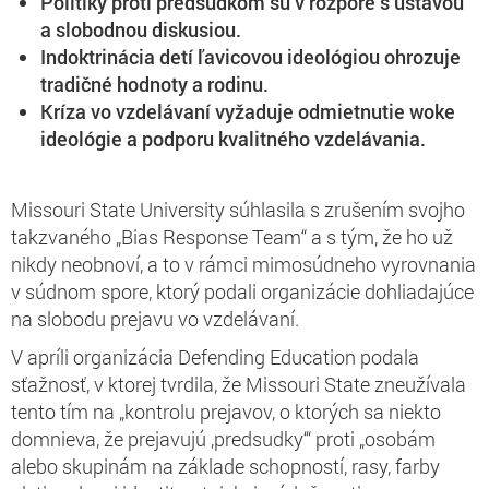
Politiky proti predsudkom sú v rozpore s ústavou
a slobodnou diskusiou.
Indoktrinácia detí ľavicovou ideológiou ohrozuje
tradičné hodnoty a rodinu.
Kríza vo vzdelávaní vyžaduje odmietnutie woke
ideológie a podporu kvalitného vzdelávania.
Missouri State University súhlasila s zrušením svojho
takzvaného „Bias Response Team“ a s tým, že ho už
nikdy neobnoví, a to v rámci mimosúdneho vyrovnania
v súdnom spore, ktorý podali organizácie dohliadajúce
na slobodu prejavu vo vzdelávaní.
V apríli organizácia Defending Education podala
sťažnosť, v ktorej tvrdila, že Missouri State zneužívala
tento tím na „kontrolu prejavov, o ktorých sa niekto
domnieva, že prejavujú ‚predsudky‘“ proti „osobám
alebo skupinám na základe schopností, rasy, farby