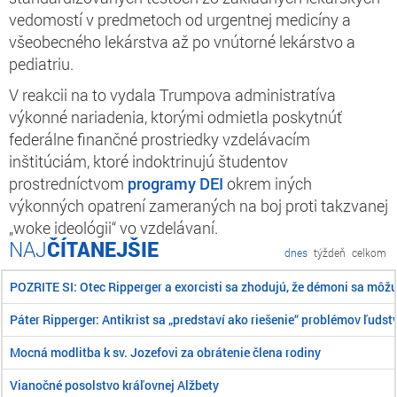
vedomostí v predmetoch od urgentnej medicíny a
všeobecného lekárstva až po vnútorné lekárstvo a
pediatriu.
V reakcii na to vydala Trumpova administratíva
výkonné nariadenia, ktorými odmietla poskytnúť
federálne finančné prostriedky vzdelávacím
inštitúciám, ktoré indoktrinujú študentov
prostredníctvom
programy DEI
okrem iných
výkonných opatrení zameraných na boj proti takzvanej
„woke ideológii“ vo vzdelávaní.
ČÍTANEJŠIE
dnes
týždeň
celkom
POZRITE SI: Otec Ripperger a exorcisti sa zhodujú, že démoni sa môž
Páter Ripperger: Antikrist sa „predstaví ako riešenie“ problémov ľudst
Mocná modlitba k sv. Jozefovi za obrátenie člena rodiny
Vianočné posolstvo kráľovnej Alžbety