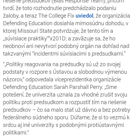
riešenie predsudkov (Bias Response Team), pričom
tvrdí, že toto rozhodnutie predchádzalo podaniu
žaloby, a teraz The College Fix
uviedol
, že organizácia
Defending Education dosiahla mimosúdnu dohodu, v
ktorej Missouri State potvrdzuje, že tento tím a
„súvisiace praktiky““x201D; a zaväzuje sa, že ho
neobnoví ani nevytvorí podobný orgán na dohľad nad
takzvanými “incidentmi súvisiacimi s predsudkami.”
“„Politiky reagovania na predsudky sú už zo svojej
podstaty v rozpore s Ústavou a slobodnou výmenou
názorov,“ odpovedala viceprezidentka organizácie
Defending Education Sarah Parshall Perry. „Sme
potešení, že univerzita uznala za vhodné zrušiť svoju
politiku proti predsudkom a rozpustiť tím na riešenie
predsudkov – čo sa malo stať už dávno a bez potreby
federálneho súdneho sporu. Dúfame, že si to vezmú k
srdcu aj iné univerzity s podobnými protiústavnými
politikami.“