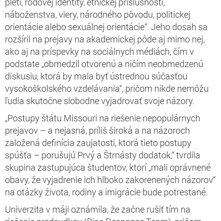
pleti, rodovej identity, etnickej príslušnosti,
náboženstva, viery, národného pôvodu, politickej
orientácie alebo sexuálnej orientácie“. Jeho dosah sa
rozšíril na prejavy na akademickej pôde aj mimo nej,
ako aj na príspevky na sociálnych médiách, čím v
podstate „obmedzil otvorenú a ničím neobmedzenú
diskusiu, ktorá by mala byť ústrednou súčasťou
vysokoškolského vzdelávania“, pričom nikde nemôžu
ľudia skutočne slobodne vyjadrovať svoje názory.
„Postupy štátu Missouri na riešenie nepopulárnych
prejavov – a nejasná, príliš široká a na názoroch
založená definícia zaujatosti, ktorá tieto postupy
spúšťa – porušujú Prvý a Štrnásty dodatok,“ tvrdila
skupina zastupujúca študentov, ktorí „mali oprávnené
obavy, že vyjadrenie ich hlboko zakorenených názorov“
na otázky života, rodiny a imigrácie bude potrestané.
Univerzita v máji oznámila, že začne rušiť tím na