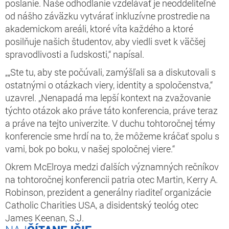
poslanie. Naše odhodlanie vzdelávať je neoddeliteľné
od nášho záväzku vytvárať inkluzívne prostredie na
akademickom areáli, ktoré víta každého a ktoré
posilňuje našich študentov, aby viedli svet k väčšej
spravodlivosti a ľudskosti,“ napísal.
„„Ste tu, aby ste počúvali, zamýšľali sa a diskutovali s
ostatnými o otázkach viery, identity a spoločenstva,“
uzavrel. „Nenapadá ma lepší kontext na zvažovanie
týchto otázok ako práve táto konferencia, práve teraz
a práve na tejto univerzite. V duchu tohtoročnej témy
konferencie sme hrdí na to, že môžeme kráčať spolu s
vami, bok po boku, v našej spoločnej viere.“
Okrem McElroya medzi ďalších významných rečníkov
na tohtoročnej konferencii patria otec Martin, Kerry A.
Robinson, prezident a generálny riaditeľ organizácie
Catholic Charities USA, a disidentský teológ otec
James Keenan, S.J.