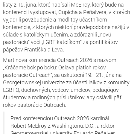
listy z 19. júna, ktoré napísali McElroy, ktorý bude na
konferencii vystupovať, Cupicha a Peñalvera, v ktorých
vyjadrili povzbudenie a modlitby účastníkom
konferencie, z ktorých niektorí pravdepodobne nežijú v
súlade s katolíckym učením, a zdôraznili „novú
pastoráciu“ voči „LGBT katolíkom“ za pontifikátov
pápežov Františka a Leva.
Martinova konferencia Outreach 2026 s názvom
„Kráčame bok po boku: Oslava piatich rokov
pastorácie Outreach“, sa uskutoční 19.–21. júna na
Georgetownskej univerzite za účasti laikov z komunity
LGBTQ, duchovných, vedcov, umelcov, pedagógov,
študentov a rodinných príslušníkov, aby oslávili päť
rokov pastorácie Outreach.
Pred konferenciou Outreach 2026 kardinál
Robert McElroy z Washingtonu, D.C., a rektor
Georgetownskej univerzity Eduardo Peñalver