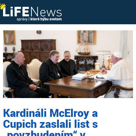
Kardináli McElroy a
Cupich zaslali list s
„povzbudením“ v