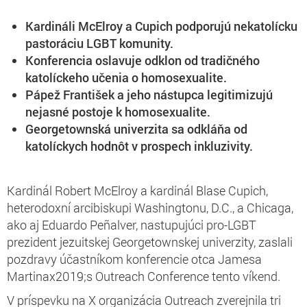
Kardináli McElroy a Cupich podporujú nekatolícku
pastoráciu LGBT komunity.
Konferencia oslavuje odklon od tradičného
katolíckeho učenia o homosexualite.
Pápež František a jeho nástupca legitimizujú
nejasné postoje k homosexualite.
Georgetownská univerzita sa odkláňa od
katolíckych hodnôt v prospech inkluzivity.
Kardinál Robert McElroy a kardinál Blase Cupich,
heterodoxní arcibiskupi Washingtonu, D.C., a Chicaga,
ako aj Eduardo Peñalver, nastupujúci pro-LGBT
prezident jezuitskej Georgetownskej univerzity, zaslali
pozdravy účastníkom konferencie otca Jamesa
Martinax2019;s Outreach Conference tento víkend.
V príspevku na X organizácia Outreach zverejnila tri