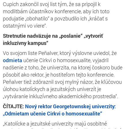
Cupich zakončil svoj list tým, že sa pripojil k
modlitbám účastníkov konferencie, aby ich toto
podujatie „obohatilo“ a povzbudilo ich „kráčať s
ostatnými vo viere“.
Stretnutie nadväzuje na „poslanie“ „vytvoriť
inkluzívny kampus“
Vo svojom liste Peñalver, ktorý výslovne uviedol, že
odmieta
učenie Cirkvi o homosexualite, vyjadril
nadšenie z toho, že univerzita, na ktorej čoskoro bude
pôsobiť ako rektor, je hostiteľom tejto konferencie.
Peñalver tiež zdôraznil svoj mylný názor, že kľúčovou
úlohou katolíckych a jezuitských univerzít je
„vytváranie inkluzívneho akademického prostredia“.
ČÍTAJTE:
Nový rektor Georgetownskej univerzity:
„Odmietam učenie Cirkvi o homosexualite“
„Katolícke a jezuitské univerzity majú osobitné