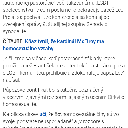
„autentickej pastorácie“ voči takzvanému „LGBT
spoločenstvu“, v čom podľa neho pokračuje pápež Leo.
Prelát sa pochválil, že konferencia sa koná aj po
zverejnení správy 9. študijnej skupiny Synody o
synodalite.
ČÍTAJTE:
Kňaz tvrdí, že kardinál McElroy mal
homosexuálne vzťahy
„Zišli sme sa v čase, keď pastoračné základy, ktoré
položil pápež František pre autentickú pastoráciu pre a
s LGBT komunitou, prehlbuje a zdokonaľuje pápež Lev,“
napísal.
Pápežovo pontifikát bol skutočne poznačený
viacerými zjavnými rozpormi s jasným učením Cirkvi o
homosexualite.
Katolícka cirkev
učí
, že &#„homosexuálne činy sú vo
svojej podstate neusporiadané“ a „v rozpore s