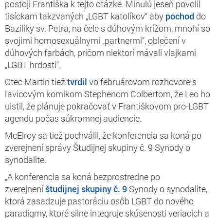
postoji Františka k tejto otázke. Minulú jeseň povolil
tisíckam takzvaných „LGBT katolíkov“ aby
pochod
do
Baziliky sv. Petra, na čele s dúhovým krížom, mnohí so
svojimi homosexuálnymi „partnermi“, oblečení v
dúhových farbách, pričom niektorí mávali vlajkami
„LGBT hrdosti“.
Otec Martin tiež
tvrdil
vo februárovom rozhovore s
ľavicovým komikom Stephenom Colbertom, že Leo ho
uistil, že plánuje pokračovať v Františkovom pro-LGBT
agendu počas súkromnej audiencie.
McElroy sa tiež pochválil, že konferencia sa koná po
zverejnení správy Študijnej skupiny č. 9 Synody o
synodalite.
„A konferencia sa koná bezprostredne po
zverejnení
študijnej skupiny č. 9
Synody o synodalite,
ktorá zasadzuje pastoráciu osôb LGBT do nového
paradigmy, ktoré silne integruje skúsenosti veriacich a