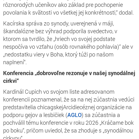
rôznorodých učeníkov ako základ pre pochopenie
povolania k svätosti vo všetkej jej konkrétnosti,“ dodal.
Kacírska správa zo synody, uverejnená v máji,
škandalózne bez výhrad podporila svedectvo, v
ktorom sa tvrdilo, že „hriech vo svojej podstate
nespočíva vo vzťahu (osôb rovnakého pohlavia)“ ale v
„nedostatku viery v Boha, ktorý túži po našom
naplnení“.
Konferencia „dobrovoľne rezonuje v našej synodálnej
cirkvi“
Kardinál Cupich vo svojom liste adresovanom
konferencii poznamenal, že sa na nej zúčastnia vedúci
predstavitelia chicagskejArcidiecéznej organizácie na
podporu gejov a lesbičiek (
AGLO
) sa zúčastnia a
pochválil tému konferencie v roku 2026 „Kráčame bok
po boku“, pričom uviedol, že sa zhoduje s „synodálnou
cirkvou“.