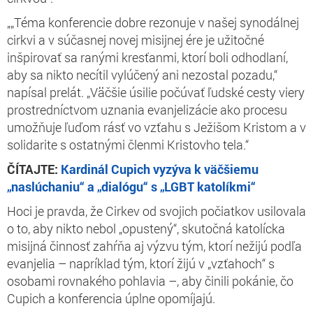
„„Téma konferencie dobre rezonuje v našej synodálnej
cirkvi a v súčasnej novej misijnej ére je užitočné
inšpirovať sa ranými kresťanmi, ktorí boli odhodlaní,
aby sa nikto necítil vylúčený ani nezostal pozadu,“
napísal prelát. „Väčšie úsilie počúvať ľudské cesty viery
prostredníctvom uznania evanjelizácie ako procesu
umožňuje ľuďom rásť vo vzťahu s Ježišom Kristom a v
solidarite s ostatnými členmi Kristovho tela.“
ČÍTAJTE:
Kardinál Cupich vyzýva k väčšiemu
„naslúchaniu“ a „dialógu“ s „LGBT katolíkmi“
Hoci je pravda, že Cirkev od svojich počiatkov usilovala
o to, aby nikto nebol „opustený“, skutočná katolícka
misijná činnosť zahŕňa aj výzvu tým, ktorí nežijú podľa
evanjelia – napríklad tým, ktorí žijú v „vzťahoch“ s
osobami rovnakého pohlavia –, aby činili pokánie, čo
Cupich a konferencia úplne opomíjajú.