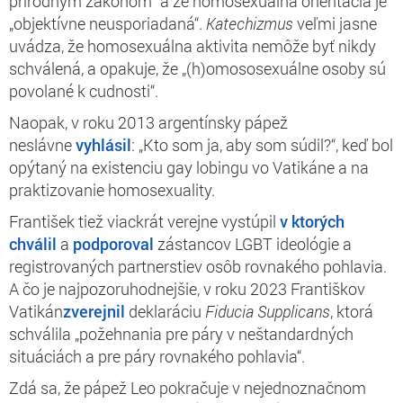
prírodným zákonom“ a že homosexuálna orientácia je
„objektívne neusporiadaná“.
Katechizmus
veľmi jasne
uvádza, že homosexuálna aktivita nemôže byť nikdy
schválená, a opakuje, že „(h)omososexuálne osoby sú
povolané k cudnosti“.
Naopak, v roku 2013 argentínsky pápež
neslávne
vyhlásil
: „Kto som ja, aby som súdil?“, keď bol
opýtaný na existenciu gay lobingu vo Vatikáne a na
praktizovanie homosexuality.
František tiež viackrát verejne vystúpil
v ktorých
chválil
a
podporoval
zástancov LGBT ideológie a
registrovaných partnerstiev osôb rovnakého pohlavia.
A čo je najpozoruhodnejšie, v roku 2023 Františkov
Vatikán
zverejnil
deklaráciu
Fiducia Supplicans
, ktorá
schválila „požehnania pre páry v neštandardných
situáciách a pre páry rovnakého pohlavia“.
Zdá sa, že pápež Leo pokračuje v nejednoznačnom