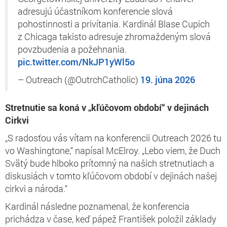
adresujú účastníkom konferencie slová
pohostinnosti a privítania. Kardinál Blase Cupich
z Chicaga takisto adresuje zhromaždeným slová
povzbudenia a požehnania.
pic.twitter.com/NkJP1yWl5o
– Outreach (@OutrchCatholic)
19. júna 2026
Stretnutie sa koná v „kľúčovom období“ v dejinách
Cirkvi
„S radosťou vás vítam na konferencii Outreach 2026 tu
vo Washingtone,“ napísal McElroy. „Lebo viem, že Duch
Svätý bude hlboko prítomný na našich stretnutiach a
diskusiách v tomto kľúčovom období v dejinách našej
cirkvi a národa.“
Kardinál následne poznamenal, že konferencia
prichádza v čase, keď pápež František položil základy