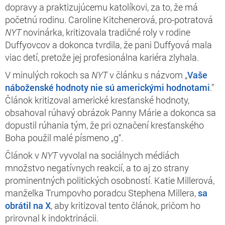
dopravy a praktizujúcemu katolíkovi, za to, že má
početnú rodinu. Caroline Kitchenerová, pro-potratová
NYT
novinárka, kritizovala tradičné roly v rodine
Duffyovcov a dokonca tvrdila, že pani Duffyová mala
viac detí, pretože jej profesionálna kariéra zlyhala.
V minulých rokoch sa
NYT
v článku s názvom „
Vaše
náboženské hodnoty nie sú americkými hodnotami
.”
Článok kritizoval americké kresťanské hodnoty,
obsahoval rúhavý obrázok Panny Márie a dokonca sa
dopustil rúhania tým, že pri označení kresťanského
Boha použil malé písmeno „g“.
Článok v
NYT
vyvolal na sociálnych médiách
množstvo negatívnych reakcií, a to aj zo strany
prominentných politických osobností. Katie Millerová,
manželka Trumpovho poradcu Stephena Millera,
sa
obrátil na X
, aby kritizoval tento článok, pričom ho
prirovnal k indoktrinácii.