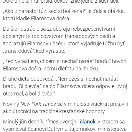
„Ako dlho si mal prsia, ocko?“ znie jedna z ilustrácií.
„Ako ti narástol fúz, keď si bol žena?“ je ďalšia otázka,
ktorú kladie Ellamsova dcéra.
Ďalšie ilustrácie sa zaoberajú nebezpečenstvami
spojenými s rodičovstvom transrodových osôb a
zobrazujú Ellamsovu dcéru, ktorá vyjadruje túžbu byť
„transrodová“, keď vyrastie.
„Keď vyrastiem, chcem si nechať narásť bradu,“ hovorí
Ellamsova dcéra inému dieťaťu na ihrisku.
Druhé dieťa odpovedá: „Nemôžeš si nechať narásť
bradu. Si dievča,“ na čo Ellamsova dcéra odpovie: „Môj
otec mal, a bol dievča.“
Noviny
New York Times
sa v minulosti viackrát prejavili
ako útočníci na tradičné kresťanské hodnoty.
Minulý jún denník
Times
uverejnil
článok
, v ktorom sa
vysmieval Seanovi Duffymu, tajomníkovi ministerstva