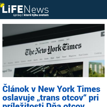
Článok v New York Times
oslavuje „trans otcov“ pri
príležitosti Dňa otcov