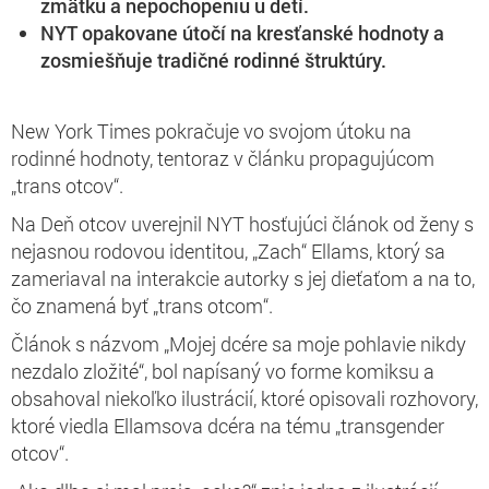
zmätku a nepochopeniu u detí.
NYT opakovane útočí na kresťanské hodnoty a
zosmiešňuje tradičné rodinné štruktúry.
New York Times pokračuje vo svojom útoku na
rodinné hodnoty, tentoraz v článku propagujúcom
„trans otcov“.
Na Deň otcov uverejnil NYT hosťujúci článok od ženy s
nejasnou rodovou identitou, „Zach“ Ellams, ktorý sa
zameriaval na interakcie autorky s jej dieťaťom a na to,
čo znamená byť „trans otcom“.
Článok s názvom „Mojej dcére sa moje pohlavie nikdy
nezdalo zložité“, bol napísaný vo forme komiksu a
obsahoval niekoľko ilustrácií, ktoré opisovali rozhovory,
ktoré viedla Ellamsova dcéra na tému „transgender
otcov“.