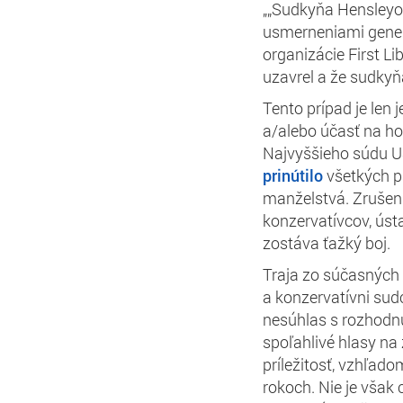
„„Sudkyňa Hensleyo
usmerneniami generá
organizácie First Li
uzavrel a že sudkyň
Tento prípad je len
a/alebo účasť na h
Najvyššieho súdu 
prinútilo
všetkých p
manželstvá. Zrušen
konzervatívcov, ústa
zostáva ťažký boj.
Traja zo súčasných
a konzervatívni sud
nesúhlas s rozhod
spoľahlivé hlasy na
príležitosť, vzhľad
rokoch. Nie je však 