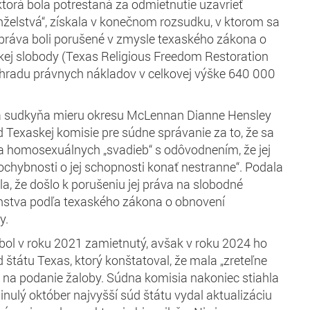
torá bola potrestaná za odmietnutie uzavrieť
elstvá“, získala v konečnom rozsudku, v ktorom sa
j práva boli porušené v zmysle texaského zákona o
ej slobody (Texas Religious Freedom Restoration
áhradu právnych nákladov v celkovej výške 640 000
a sudkyňa mieru okresu McLennan Dianne Hensley
d Texaskej komisie pre súdne správanie za to, že sa
a homosexuálnych „svadieb“ s odôvodnením, že jej
ochybnosti o jej schopnosti konať nestranne“. Podala
dila, že došlo k porušeniu jej práva na slobodné
stva podľa texaského zákona o obnovení
y.
bol v roku 2021 zamietnutý, avšak v roku 2024 ho
 štátu Texas, ktorý konštatoval, že mala „zreteľne
 na podanie žaloby. Súdna komisia nakoniec stiahla
inulý október najvyšší súd štátu vydal aktualizáciu