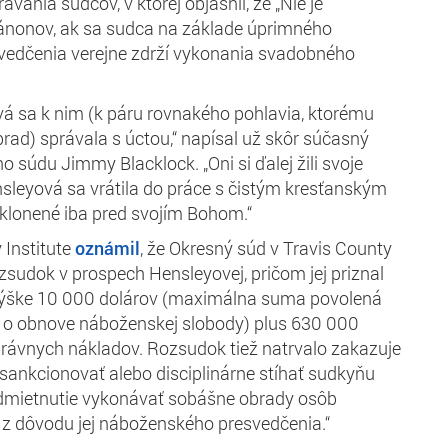
vania sudcov, v ktorej objasnil, že „Nie je
ánonov, ak sa sudca na základe úprimného
edčenia verejne zdrží vykonania svadobného
á sa k nim (k páru rovnakého pohlavia, ktorému
rad) správala s úctou,“ napísal už skôr súčasný
 súdu Jimmy Blacklock. „Oni si ďalej žili svoje
sleyová sa vrátila do práce s čistým kresťanským
klonené iba pred svojím Bohom.“
y Institute
oznámil
, že Okresný súd v Travis County
zsudok v prospech Hensleyovej, pričom jej priznal
výške 10 000 dolárov (maximálna suma povolená
o obnove náboženskej slobody) plus 630 000
rávnych nákladov. Rozsudok tiež natrvalo zakazuje
, sankcionovať alebo disciplinárne stíhať sudkyňu
odmietnutie vykonávať sobášne obrady osôb
 z dôvodu jej náboženského presvedčenia.“