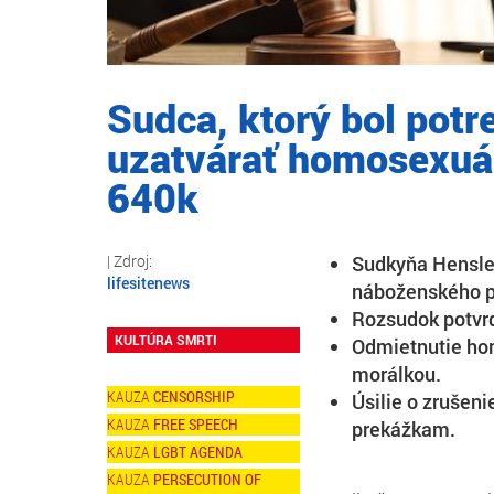
Sudca, ktorý bol potr
uzatvárať homosexuál
640k
Sudkyňa Hensle
lifesitenews
náboženského p
Rozsudok potvrd
KULTÚRA SMRTI
Odmietnutie hom
morálkou.
CENSORSHIP
Úsilie o zrušen
FREE SPEECH
prekážkam.
LGBT AGENDA
PERSECUTION OF