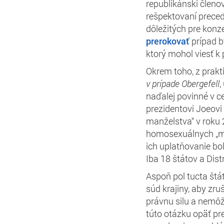
republikánski členo
rešpektovaní prece
dôležitých pre kon
prerokovať
prípad b
ktorý mohol viesť k
Okrem toho, z prakti
v prípade Obergefell
,
naďalej povinné v 
prezidentovi Joeovi
manželstva“
v roku 
homosexuálnych „ma
ich uplatňovanie bo
Iba 18 štátov a Dist
Aspoň pol tucta št
súd krajiny, aby zruš
právnu silu a nemôž
túto otázku opäť pre