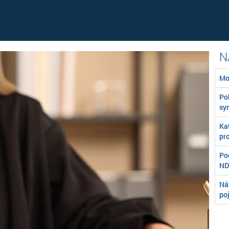
Mo
Poľ
syn
Ka
pro
Po
ND
Ná
po