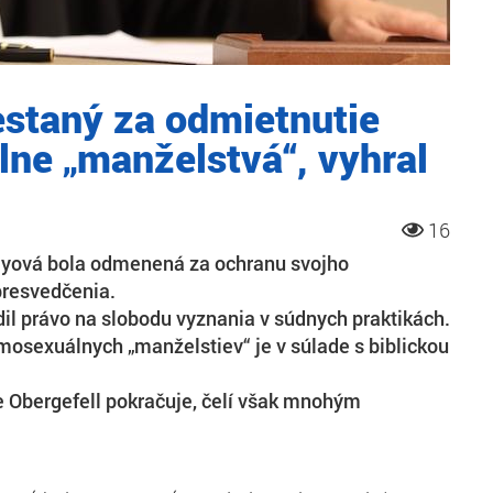
estaný za odmietnutie
ne „manželstvá“, vyhral
16
yová bola odmenená za ochranu svojho
resvedčenia.
il právo na slobodu vyznania v súdnych praktikách.
osexuálnych „manželstiev“ je v súlade s biblickou
ie Obergefell pokračuje, čelí však mnohým