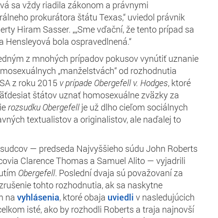
vá sa vždy riadila zákonom a právnymi
lneho prokurátora štátu Texas,“ uviedol právnik
berty Hiram Sasser. „„Sme vďační, že tento prípad sa
a Hensleyová bola ospravedlnená.“
 jedným z mnohých prípadov pokusov vynútiť uznanie
omosexuálnych „manželstvách“ od rozhodnutia
USA z roku 2015
v prípade Obergefell v. Hodges
, ktoré
äťdesiat štátov uznať homosexuálne zväzky za
ie
rozsudku Obergefell
je už dlho cieľom sociálnych
vných textualistov a originalistov, ale naďalej to
 sudcov — predseda Najvyššieho súdu John Roberts
covia Clarence Thomas a Samuel Alito — vyjadrili
nutím
Obergefell
. Poslední dvaja sú považovaní za
 zrušenie tohto rozhodnutia, ak sa naskytne
om na
vyhlásenia
, ktoré obaja
uviedli
v nasledujúcich
celkom isté, ako by rozhodli Roberts a traja najnovší