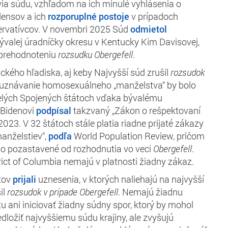
via súdu, vzhľadom na ich minulé vyhlásenia o
densov a ich
rozporuplné postoje
v prípadoch
zervatívcov. V novembri 2025 Súd
odmietol
ývalej úradníčky okresu v Kentucky Kim Davisovej,
 prehodnoteniu
rozsudku Obergefell
.
ckého hľadiska, aj keby Najvyšší súd zrušil
rozsudok
 uznávanie homosexuálneho „manželstva“ by bolo
celých Spojených štátoch vďaka bývalému
 Bidenovi
podpísal
takzvaný „Zákon o rešpektovaní
2023. V 32 štátoch stále platia riadne prijaté zákazy
nželstiev“,
podľa
World Population Review, pričom
lo pozastavené od rozhodnutia vo veci
Obergefell
.
rict of Columbia nemajú v platnosti žiadny zákaz.
átov
prijali
uznesenia, v ktorých naliehajú na najvyšší
il
rozsudok v prípade Obergefell
. Nemajú žiadnu
u ani iniciovať žiadny súdny spor, ktorý by mohol
dložiť najvyššiemu súdu krajiny, ale zvyšujú