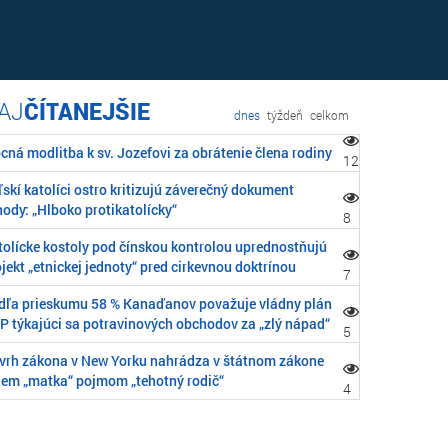
ČÍTANEJŠIE
dnes
týždeň
celkom
cná modlitba k sv. Jozefovi za obrátenie člena rodiny
12
skí katolíci ostro kritizujú záverečný dokument
ody: „Hlboko protikatolícky“
8
tolícke kostoly pod čínskou kontrolou uprednostňujú
jekt „etnickej jednoty“ pred cirkevnou doktrínou
7
dľa prieskumu 58 % Kanaďanov považuje vládny plán
P týkajúci sa potravinových obchodov za „zlý nápad“
5
vrh zákona v New Yorku nahrádza v štátnom zákone
jem „matka“ pojmom „tehotný rodič“
4