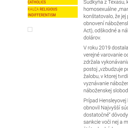
Sudkyňa z Texasu, k
CATHOLICS
homosexuálne „manž
RELIGIOUS
INDIFFERENTISM
konštatovalo, že je
obnovení nábožensk
Act), odškodné a n
dolárov.
V roku 2019 dostal
verejné varovanie o
zdržala vykonávani
postoj „vzbudzuje p
žalobu, v ktorej tvr
vyznávanie nábožen
náboženskej slobod
Prípad Hensleyovej 
obnovil Najvyšší súd
dostatočné“ dôvody
sankcie voči nej a m