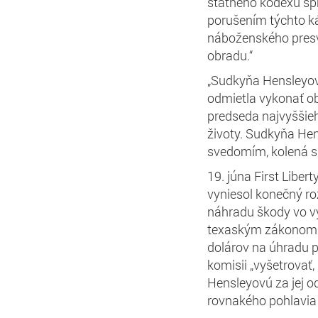
štátneho kódexu sprá
porušením týchto k
náboženského presv
obradu.“
„Sudkyňa Hensleyov
odmietla vykonať ob
predseda najvyššieho
životy. Sudkyňa Hen
svedomím, kolená s
19. júna First Libert
vyniesol konečný ro
náhradu škody vo 
texaským zákonom 
dolárov na úhradu p
komisii „vyšetrovať
Hensleyovú za jej 
rovnakého pohlavia