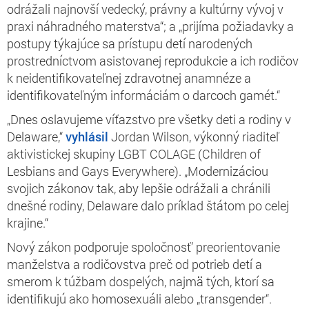
odrážali najnovší vedecký, právny a kultúrny vývoj v
praxi náhradného materstva“; a „prijíma požiadavky a
postupy týkajúce sa prístupu detí narodených
prostredníctvom asistovanej reprodukcie a ich rodičov
k neidentifikovateľnej zdravotnej anamnéze a
identifikovateľným informáciám o darcoch gamét.“
„Dnes oslavujeme víťazstvo pre všetky deti a rodiny v
Delaware,“
vyhlásil
Jordan Wilson, výkonný riaditeľ
aktivistickej skupiny LGBT COLAGE (Children of
Lesbians and Gays Everywhere). „Modernizáciou
svojich zákonov tak, aby lepšie odrážali a chránili
dnešné rodiny, Delaware dalo príklad štátom po celej
krajine.“
Nový zákon podporuje spoločnosť’ preorientovanie
manželstva a rodičovstva preč od potrieb detí a
smerom k túžbam dospelých, najmä tých, ktorí sa
identifikujú ako homosexuáli alebo „transgender“.