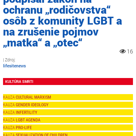
ochranu „rodičovstva“
osôb z komunity LGBT a
na zrušenie pojmov
„matka“ a „otec“
16
lifesitenews
KULTÚRA SMRTI
CULTURAL MARXISM
GENDER IDEOLOGY
INFERTILITY
LGBT AGENDA
PRO-LIFE
SEXUALIZATION OF CHILDREN