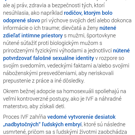
ale aj práv, zdravia a bezpečnosti tých, ktorí
nesúhlasia, ako napríklad
rodičov, ktorým bolo
odoprené slovo
pri výchove svojich detí alebo dokonca
informácie o ich traume; dievčatá a ženy
nútené
zdieľať intímne priestory
s mužmi, športovkyne
nútené súťažiť proti biologickým mužom s
prirodzenými fyzickými výhodami a jednotlivci
nútené
potvrdzovať falošné sexuálne identity
v rozpore so
svojím svedomím, vedeckými faktami a/alebo svojimi
náboženskými presvedčeniami, aby neriskovali
prepustenie z práce a iné dôsledky.
Okrem bežnej adopcie sa homosexuáli spoliehajú na
veľmi kontroverzné postupy, ako je IVF a náhradné
materstvo, aby získali deti.
Proces IVF zahŕňa
vedomé vytvorenie desiatok
„nadbytočných“ ľudských embryí
, ktoré sú následne
usmrtené, pričom sa s ľudskými životmi zaobchádza