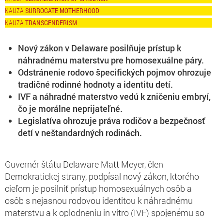
SURROGATE MOTHERHOOD
TRANSGENDERISM
Nový zákon v Delaware posilňuje prístup k
náhradnému materstvu pre homosexuálne páry.
Odstránenie rodovo špecifických pojmov ohrozuje
tradičné rodinné hodnoty a identitu detí.
IVF a náhradné materstvo vedú k zničeniu embryí,
čo je morálne neprijateľné.
Legislatíva ohrozuje práva rodičov a bezpečnosť
detí v neštandardných rodinách.
Guvernér štátu Delaware Matt Meyer, člen
Demokratickej strany, podpísal nový zákon, ktorého
cieľom je posilniť prístup homosexuálnych osôb a
osôb s nejasnou rodovou identitou k náhradnému
materstvu a k oplodneniu in vitro (IVF) spojenému so