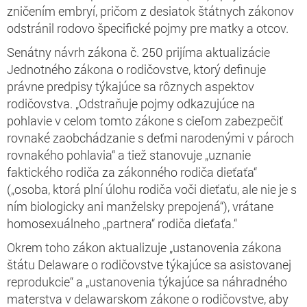
zničením embryí, pričom z desiatok štátnych zákonov
odstránil rodovo špecifické pojmy pre matky a otcov.
Senátny návrh zákona č. 250 prijíma aktualizácie
Jednotného zákona o rodičovstve, ktorý definuje
právne predpisy týkajúce sa rôznych aspektov
rodičovstva. „Odstraňuje pojmy odkazujúce na
pohlavie v celom tomto zákone s cieľom zabezpečiť
rovnaké zaobchádzanie s deťmi narodenými v pároch
rovnakého pohlavia“ a tiež stanovuje „uznanie
faktického rodiča za zákonného rodiča dieťaťa“
(„osoba, ktorá plní úlohu rodiča voči dieťaťu, ale nie je s
ním biologicky ani manželsky prepojená“), vrátane
homosexuálneho „partnera“ rodiča dieťaťa.“
Okrem toho zákon aktualizuje „ustanovenia zákona
štátu Delaware o rodičovstve týkajúce sa asistovanej
reprodukcie“ a „ustanovenia týkajúce sa náhradného
materstva v delawarskom zákone o rodičovstve, aby