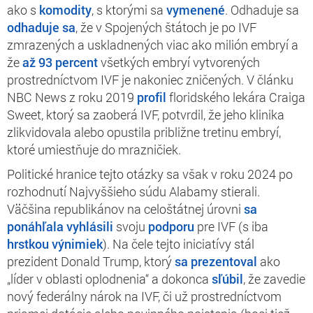
ako s
komodity
, s ktorými sa
vymenené
. Odhaduje sa
odhaduje sa
, že v Spojených štátoch je po IVF
zmrazených a uskladnených viac ako milión embryí a
že
až 93 percent
všetkých embryí vytvorených
prostredníctvom IVF je nakoniec zničených. V článku
NBC News z roku 2019
profil
floridského lekára Craiga
Sweet, ktorý sa zaoberá IVF, potvrdil, že jeho klinika
zlikvidovala alebo opustila približne tretinu embryí,
ktoré umiestňuje do mrazničiek.
Politické hranice tejto otázky sa však v roku 2024 po
rozhodnutí Najvyššieho súdu Alabamy stierali.
Väčšina republikánov na celoštátnej úrovni
sa
ponáhľala
vyhlásili
svoju
podporu
pre IVF (s iba
hrstkou
výnimiek
). Na čele tejto iniciatívy stál
prezident Donald Trump, ktorý
sa prezentoval
ako
„líder v oblasti oplodnenia“ a dokonca
sľúbil
, že zavedie
nový federálny nárok na IVF, či už prostredníctvom