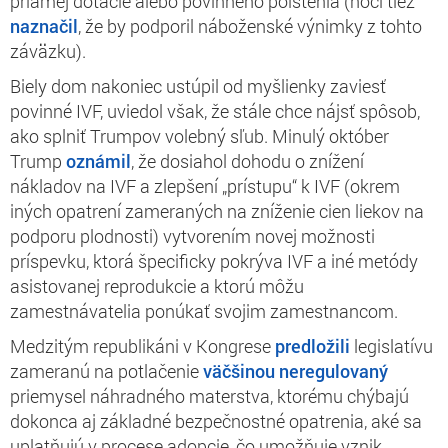
priamej dotácie alebo povinného poistenia (hoci tiež
naznačil
, že by podporil náboženské výnimky z tohto
záväzku).
Biely dom nakoniec ustúpil od myšlienky zaviesť
povinné IVF, uviedol však, že stále chce nájsť spôsob,
ako splniť Trumpov volebný sľub. Minulý október
Trump
oznámil
, že dosiahol dohodu o znížení
nákladov na IVF a zlepšení „prístupu“ k IVF (okrem
iných opatrení zameraných na zníženie cien liekov na
podporu plodnosti) vytvorením novej možnosti
príspevku, ktorá špecificky pokrýva IVF a iné metódy
asistovanej reprodukcie a ktorú môžu
zamestnávatelia ponúkať svojim zamestnancom.
Medzitým republikáni v Kongrese
predložili
legislatívu
zameranú na potlačenie
väčšinou neregulovaný
priemysel náhradného materstva, ktorému chýbajú
dokonca aj základné bezpečnostné opatrenia, aké sa
uplatňujú v procese adopcie, čo umožňuje vznik