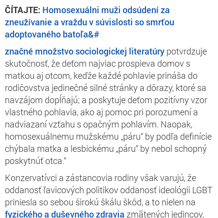
ČÍTAJTE:
Homosexuálni muži odsúdení za
zneužívanie a vraždu v súvislosti so smrťou
adoptovaného batoľa&#
značné množstvo sociologickej literatúry
potvrdzuje
skutočnosť, že deťom najviac prospieva domov s
matkou aj otcom, keďže každé pohlavie prináša do
rodičovstva jedinečné silné stránky a dôrazy, ktoré sa
navzájom dopĺňajú; a poskytuje deťom pozitívny vzor
vlastného pohlavia, ako aj pomoc pri porozumení a
nadviazaní vzťahu s opačným pohlavím. Naopak,
homosexuálnemu mužskému „páru“ by podľa definície
chýbala matka a lesbickému „páru“ by nebol schopný
poskytnúť otca.“
Konzervatívci a zástancovia rodiny však varujú, že
oddanosť ľavicových politikov oddanosť ideológii LGBT
priniesla so sebou širokú škálu škôd, a to nielen na
fyzického a duševného zdravia
zmätených jedincov,