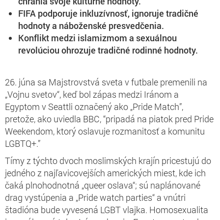
chránia svoje kultúrne hodnoty.
FIFA podporuje inkluzívnosť, ignoruje tradičné
hodnoty a náboženské presvedčenia.
Konflikt medzi islamizmom a sexuálnou
revolúciou ohrozuje tradičné rodinné hodnoty.
26. júna sa Majstrovstvá sveta v futbale premenili na
„Vojnu svetov“, keď bol zápas medzi Iránom a
Egyptom v Seattli označený ako „Pride Match”,
pretože, ako uviedla BBC, “pripadá na piatok pred Pride
Weekendom, ktorý oslavuje rozmanitosť a komunitu
LGBTQ+.”
Tímy z týchto dvoch moslimských krajín pricestujú do
jedného z najľavicovejších amerických miest, kde ich
čaká plnohodnotná „queer oslava“; sú naplánované
drag vystúpenia a „Pride watch parties“ a vnútri
štadióna bude vyvesená LGBT vlajka. Homosexualita