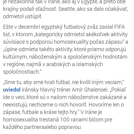
je nezákonná tak v Iráne, ako aj v Egypte, a preto obe
krajiny podali sťažnosť. Seattle, ako sa dalo očakávať,
odmietol ustúpiť.
Ešte v decembri egyptský futbalový zväz zaslal FIFA
list, v ktorom „kategoricky odmietol akékoľvek aktivity
súvisiace s podporou homosexuality počas zápasu“ a
„úplne odmieta takéto aktivity, ktoré priamo odporujú
kultúrnym, náboženským a spoločenským hodnotám
v regióne, najmä v arabských a islamských
spoločnostiach.“
„
Sme tu, aby sme hrali futbal, nie kvôli iným veciam,“
uviedol
iránsky hlavný tréner Amir
Ghalenoe
i
.
„
Pokiaľ
ide o veci, ktoré sú v našom náboženstve zakázané a
neexistujú, nechceme o nich hovoriť. Hovoríme len o
zápase, futbale a kráse tejto hry.
”
V Iráne je
homosexualita trestaná 100 ranami bičom pre
každého partnera
alebo popravou.