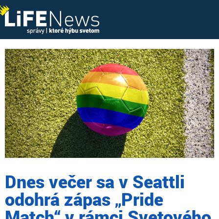
Dnes večer sa v Seattli
odohrá zápas „Pride
Match“ v rámci Svetového