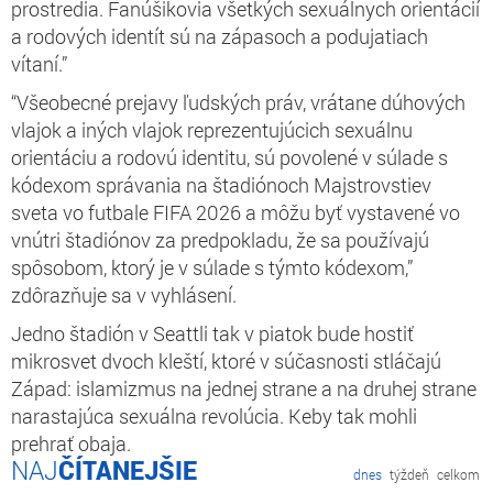
prostredia. Fanúšikovia všetkých sexuálnych orientácií
a rodových identít sú na zápasoch a podujatiach
vítaní
.”
“
Všeobecné prejavy ľudských práv, vrátane dúhových
vlajok a iných vlajok reprezentujúcich sexuálnu
orientáciu a rodovú identitu, sú povolené v súlade s
kódexom správania na štadiónoch Majstrovstiev
sveta vo futbale FIFA 2026 a môžu byť vystavené vo
vnútri štadiónov za predpokladu, že sa používajú
spôsobom, ktorý je v súlade s týmto kódexom
,”
zdôrazňuje sa v vyhlásení.
Jedno štadión v Seattli tak v piatok
bude hostiť
mikrosvet dvoch kleští, ktoré v súčasnosti stláčajú
Západ: islamizmus na jednej strane a na druhej strane
narastajúca sexuálna revolúcia. Keby tak mohli
prehrať obaja.
ČÍTANEJŠIE
dnes
týždeň
celkom