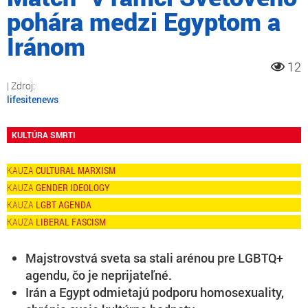
pohára medzi Egyptom a
Iránom
12
lifesitenews
KULTÚRA SMRTI
CULTURAL MARXISM
GENDER IDEOLOGY
LGBT AGENDA
LIBERAL FASCISM
Majstrovstvá sveta sa stali arénou pre LGBTQ+
agendu, čo je neprijateľné.
Irán a Egypt odmietajú podporu homosexuality,