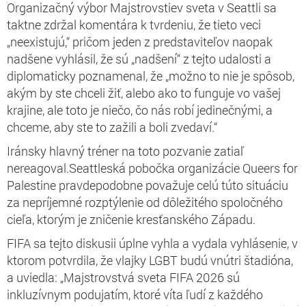
Organizačný výbor Majstrovstiev sveta v Seattli sa
taktne zdržal komentára k tvrdeniu, že tieto veci
„neexistujú,“ pričom jeden z predstaviteľov naopak
nadšene vyhlásil, že sú „nadšení“ z tejto udalosti a
diplomaticky poznamenal, že „možno to nie je spôsob,
akým by ste chceli žiť, alebo ako to funguje vo vašej
krajine, ale toto je niečo, čo nás robí jedinečnými, a
chceme, aby ste to zažili a boli zvedaví.“
Iránsky hlavný tréner
na toto pozvanie zatiaľ
nereagoval.
Seattleská pobočka organizácie Queers for
Palestine pravdepodobne považuje celú túto situáciu
za nepríjemné rozptýlenie od dôležitého spoločného
cieľa, ktorým je zničenie kresťanského Západu.
FIFA sa tejto diskusii úplne vyhla a vydala vyhlásenie, v
ktorom potvrdila, že vlajky LGBT budú vnútri štadióna,
a
uviedla
: „
Majstrovstvá sveta FIFA 2026 sú
inkluzívnym podujatím, ktoré víta ľudí z každého