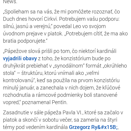
News.
„Spolieham sa na vás, že mi pomôžete rozoznať, čo
Duch dnes hovorí Cirkvi. Potrebujem vašu podporu:
silnú, jasnú a verejnú,“ povedal Leo vo svojom
úvodnom prejave v piatok. „Potrebujem cítiť, že ma ako
bratia podporujete.“
„Pápežove slová prišli po tom, čo niektorí kardináli
vyjadrili obavy
z toho, že konzistórium bude po
druhýkrát prebiehať v „synodálnom“ formát „okrúhleho
stola“ – štruktúru, ktorú vnímali ako „veľmi
kontrolovanú“, keď sa použila na prvom konzistóriu
minulý január, a zanechala v nich dojem, že kľúčové
rozhodnutia a rámcové podmienky boli stanovené
vopred,“ poznamenal Pentin.
Zasadnutie v sále pápeža Pavla VI., ktoré sa začalo v
piatok a skončí v sobotu večer, sa zameria na štyri
témy pod vedením kardinála
Grzegorz Ry&#x15B;
,