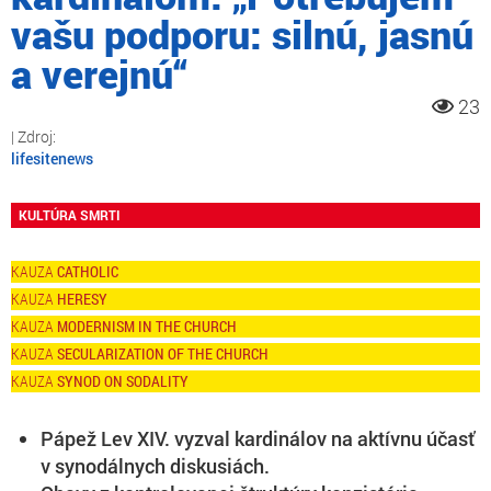
vašu podporu: silnú, jasnú
a verejnú“
23
lifesitenews
KULTÚRA SMRTI
CATHOLIC
HERESY
MODERNISM IN THE CHURCH
SECULARIZATION OF THE CHURCH
SYNOD ON SODALITY
Pápež Lev XIV. vyzval kardinálov na aktívnu účasť
v synodálnych diskusiách.