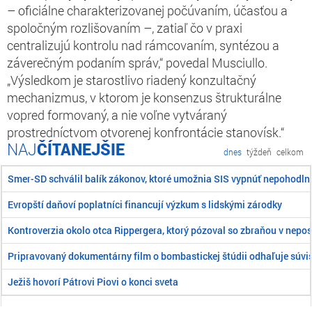
– oficiálne charakterizovanej počúvaním, účasťou a
spoločným rozlišovaním –, zatiaľ čo v praxi
centralizujú kontrolu nad rámcovaním, syntézou a
záverečným podaním správ,“ povedal Musciullo.
„Výsledkom je starostlivo riadený konzultačný
mechanizmus, v ktorom je konsenzus štrukturálne
vopred formovaný, a nie voľne vytváraný
prostredníctvom otvorenej konfrontácie stanovísk.“
ČÍTANEJŠIE
dnes
týždeň
celkom
Smer-SD schválil balík zákonov, ktoré umožnia SIS vypnúť nepohodln
Evropští daňoví poplatníci financují výzkum s lidskými zárodky
Kontroverzia okolo otca Rippergera, ktorý pózoval so zbraňou v ne
Pripravovaný dokumentárny film o bombastickej štúdii odhaľuje súvis
Ježiš hovorí Pátrovi Piovi o konci sveta