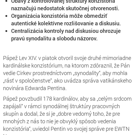
Obavy z kontrolovanej štruktúry konzistória
naznačujú nedostatok skutočnej otvorenosti.
Organizácia konzistória môže obmedziť
autentické kolektívne rozlišovanie a diskusiu.
Centralizácia kontroly nad diskusiou ohrozuje
pravú synodalitu a slobodu názorov.
Pápež Lev XIV. v piatok otvoril svoje druhé mimoriadne
kardinálske konzistórium, na ktorom zdôraznil, že Pán
vedie Cirkev prostredníctvom „synodality“, aby mohla
„rásť v spoločenstve“, ako uvádza správa vatikánskeho
novinára Edwarda Pentina.
Pápež povzbudil 178 kardinálov, aby sa „celým srdcom
zapájali“ v rámci synodálnej štruktúry pracovných
skupín a dodal, že si je „dobre vedomý toho, že pre
mnohých z nás to nie je obvyklý spôsob vedenia
konzistória“, uviedol Pentin vo svojej správe pre EWTN