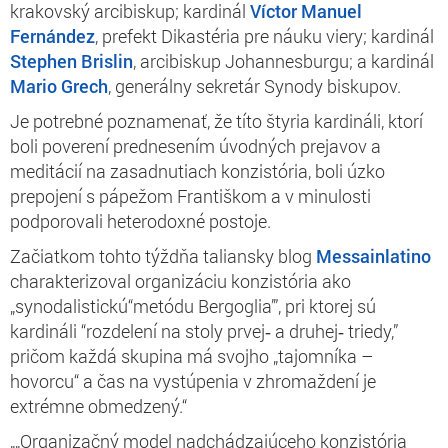
krakovský arcibiskup; kardinál
Víctor Manuel
Fernández
, prefekt Dikastéria pre náuku viery; kardinál
Stephen Brislin
, arcibiskup Johannesburgu; a kardinál
Mario Grech
, generálny sekretár Synody biskupov.
Je potrebné poznamenať, že títo štyria kardináli, ktorí
boli poverení prednesením úvodných prejavov a
meditácií na zasadnutiach konzistória, boli úzko
prepojení s pápežom Františkom a v minulosti
podporovali heterodoxné postoje.
Začiatkom tohto týždňa taliansky blog
Messainlatino
charakterizoval organizáciu konzistória ako
„synodalistickú“metódu Bergoglia’”, pri ktorej sú
kardináli “rozdelení na stoly prvej‑ a druhej‑ triedy,”
pričom každá skupina má svojho „tajomníka –
hovorcu“ a čas na vystúpenia v zhromaždení je
extrémne obmedzený.“
„„Organizačný model nadchádzajúceho konzistória