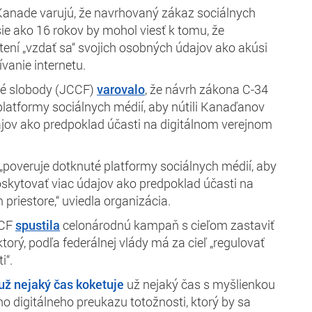
Kanade varujú, že navrhovaný zákaz sociálnych
šie ako 16 rokov by mohol viesť k tomu, že
ní „vzdať sa“ svojich osobných údajov ako akúsi
anie internetu.
né slobody (JCCF)
varovalo
, že
návrh zákona C-34
platformy sociálnych médií, aby nútili Kanaďanov
jov ako predpoklad účasti na digitálnom verejnom
„
poveruje dotknuté platformy sociálnych médií, aby
skytovať viac údajov ako predpoklad účasti na
priestore,“ uviedla organizácia.
CCF
spustila
celonárodnú kampaň s cieľom zastaviť
orý, podľa federálnej vlády má za cieľ „regulovať
i“.
už nejaký čas koketuje
už nejaký čas s myšlienkou
o digitálneho preukazu totožnosti, ktorý by sa