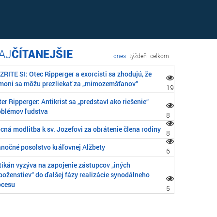
ČÍTANEJŠIE
dnes
týždeň
celkom
RITE SI: Otec Ripperger a exorcisti sa zhodujú, že
moni sa môžu prezliekať za „mimozemšťanov“
19
er Ripperger: Antikrist sa „predstaví ako riešenie“
oblémov ľudstva
8
cná modlitba k sv. Jozefovi za obrátenie člena rodiny
8
anočné posolstvo kráľovnej Alžbety
6
tikán vyzýva na zapojenie zástupcov „iných
boženstiev“ do ďalšej fázy realizácie synodálneho
ocesu
5