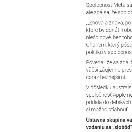
Spoločnosť Meta sa 
ale zdá sa, že spolo
„„Znova a znova, po 
ktoré by donútili o
niečo nové, bez toh
Ghanem, ktorý pôsobí
politiku v spoločnos
Povedal, že sa zdá, 
väčší záujem o pres
čoraz bežnejšími.
V dôsledku austrál
spoločnosť Apple n
pridala do detských
si možno stiahnuť.
Ústavná skupina va
vzdaniu sa „slobôd