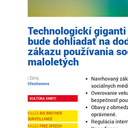
Technologickí giganti
bude dohliadať na do
zákazu používania so
maloletých
Navrhovaný zák
lifesitenews
sociálnych médi
Overovanie veku
KULTÚRA SMRTI
bezpečnosť použ
Obavy z obmedz
BIG BROTHER
oprávnené.
SURVEILLANCE
Regulácia inter
FREE SPEECH