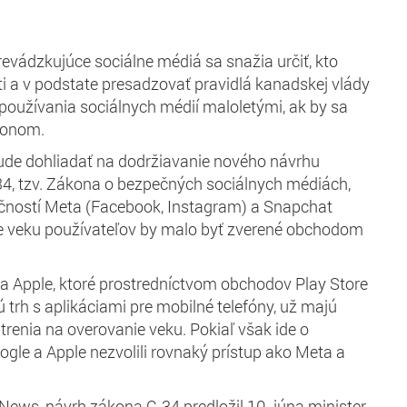
revádzkujúce sociálne médiá sa snažia určiť, kto
i a v podstate presadzovať pravidlá kanadskej vlády
používania sociálnych médií maloletými, ak by sa
konom.
 bude dohliadať na dodržiavanie nového návrhu
34, tzv. Zákona o bezpečných sociálnych médiách,
očností Meta (Facebook, Instagram) a Snapchat
ie veku používateľov by malo byť zverené obchodom
a Apple, ktoré prostredníctvom obchodov Play Store
 trh s aplikáciami pre mobilné telefóny, už majú
trenia na overovanie veku. Pokiaľ však ide o
ogle a Apple nezvolili rovnaký prístup ako Meta a
eNews, návrh zákona C-34 predložil 10. júna minister