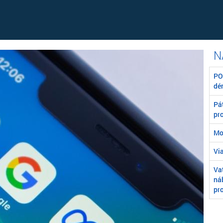
POZ
dé
Pát
pr
Mo
Vi
Va
ná
pr