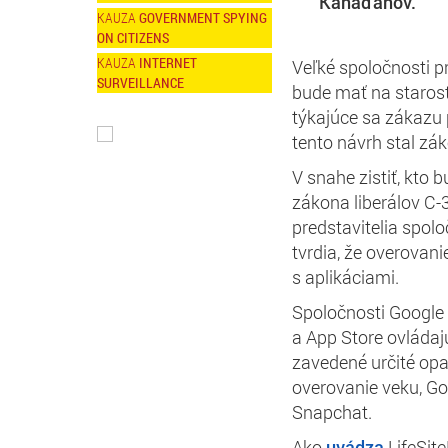
Kanaďanov.
GOVERNMENT SPYING
ON CITIZENS
INTERNET
Veľké spoločnosti p
SURVEILLANCE
bude mať na starost
týkajúce sa zákazu 
tento návrh stal zá
V snahe zistiť, kto
zákona liberálov C-
predstavitelia spol
tvrdia, že overovan
s aplikáciami.
Spoločnosti Google 
a App Store ovládajú
zavedené určité opa
overovanie veku, Go
Snapchat.
Ako
uvádza
LifeSit