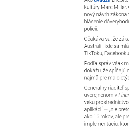
kultúry Marc Miller.
nový návrh zákona t
hlásenie dôveryhod
polícii.
Očakáva sa, že záka
Austrálii, kde sa m
TikToku, Facebooku
Podľa správ však m
dokážu, že spĺňajú 
najmä pre maloletý
Generálny riaditeľ 
uverejnenom v
Fina
veku prostredníctv
aplikácií — „nie pr
ako 16 rokov, ale pr
implementáciu, ktor