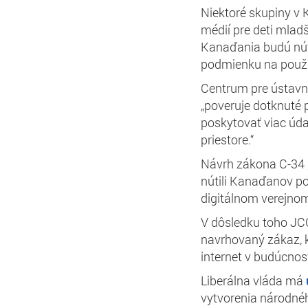
Niektoré skupiny v 
médií pre deti mlad
Kanaďania budú núte
podmienku na použív
Centrum pre ústav
„
poveruje dotknuté 
poskytovať viac úda
priestore.“
Návrh zákona C-34 
nútili Kanaďanov po
digitálnom verejnom 
V dôsledku toho J
navrhovaný zákaz, kt
internet v budúcnost
Liberálna vláda má
vytvorenia národnéh