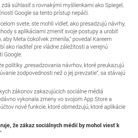
zdá súhlasiť s rovnakými myšlienkami ako Spiegel,
čnosti Google sa tento prístup nepáči.
celom svete, ste mohli vidieť, ako presadzujú návrhy,
bchody s aplikáciami zmeniť svoje postupy a urobiť
o, aby Meta čokoľvek zmenila,“ povedal Kareem
 ako riaditeľ pre vládne záležitosti a verejnú
ti Google.
že politiky „presadzovania návrhov, ktoré preukazujú
úvanie zodpovednosti než o jej prevzatie“, sa stávajú
skych zákonov zakazujúcich sociálne médiá
edávno vykonala zmeny vo svojom App Store a
 účtov nové funkcie, ktoré obmedzujú, ktoré aplikácie
ruje, že zákaz sociálnych médií by mohol viesť k
“‘