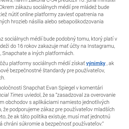
Okrem zákazu sociálnych médií pre mládež bude
iež nútiť online platformy zaviesť opatrenia na
ných hrozieb násilia alebo sebapoškodzovania
z sociálnych médií bude podobný tomu, ktorý platí v
ládeži do 16 rokov zakazuje mať účty na Instagramu,
, Snapchate a iných platformách.
ôžu platformy sociálnych médií získať
výnimky
, ak
nové bezpečnostné štandardy pre používateľov,
ch.
spoločnosti Snapchat
Evan Spiegel v komentári
ncial Times
uviedol, že sa “zasadzoval za overovanie
om obchodov s aplikáciami namiesto jednotlivých
eto, že podporujeme zákaz pre používateľov mladších
eto, že ak táto politika existuje, musí mať jednotnú
á chráni súkromie a bezpečnosť používateľov.“