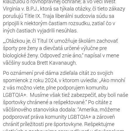
klauzulou o rovnoprávnej ochrane; a vo veci West
Virginia v. B.P.J., ktorá sa týkala otázky, či tieto zákazy
porušujú Title IX. Traja liberálni sudcovia súdu sa
pripojili k niektorým častiam rozsudku, zatiaľ čo v
iných častiach vyjadrili nesúhlas.
„„Otázkou je, či Titul IX umožňuje školám zachovať
športy pre ženy a dievčatá určené výlučne pre
biologické ženy. Odpoveď znie áno,“ napísal v mene
väčšiny sudca Brett Kavanaugh.
Po oznámení prvé dáma zdieľala citát zo svojich
spomienok z roku 2024, v ktorom uviedla: „Ako mnohí
z vás možno viete, plne podporujem komunitu
LGBTQIA+. Musíme však tiež zabezpečiť, aby boli naše
športovky chránené a rešpektované.” Po citáte z
väčšinového stanoviska dodala: “Amerika, môžeme
podporovať práva komunity LGBTQIA+ a zároveň
chrániť príležitosti pre športovkyne. Rešpektujme