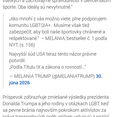
všetkých a zachovajme spravodlivosť v dievčenskom
športe. Oba ideály sú nevyhnutné.“
„Ako mnohí z vás možno viete, plne podporujem
komunitu LGBTQIA+. Musíme však tiež
zabezpečiť, aby boli naše športovky chránené a
rešpektované.“ – MELANIA, bestseller č. 1 podľa
NYT, (s. 156)
Najvyšší súd USA teraz tento názor právne
potvrdil:
„Podľa Titulu IX a zákona o rovnosti...“
— MELANIA TRUMP (@MELANIATRUMP)
30.
júna 2026
Príspevok zdôrazňuje zmiešané výsledky prezidenta
Donalda Trumpa a jeho rodiny v otázkach LGBT, keď
sa pevne bránia najnovším pokrokom aktivistov za
práva transrodových osôb, pričom ustupujú z pozícií,