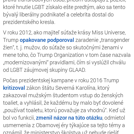
ktoré hnutie LGBT získalo ešte predtým, ako sa tento
bývalý liberálny podnikateľ a celebrita dostal do
prezidentského kresla.
V roku 2012, ako majiteľ súťaže krásy Miss Universe,
Trump
opakovane podporoval
zaradenie „transgender
žien“, t. j. mužov, do súťaže so skutočnými ženami v
mene toho, čo Trump Organization v tom čase nazvala
„modernizovanými“ pravidlami, čím si vyslúžil chválu
od LGBT záujmovej skupiny GLAAD.
Počas prezidentskej kampane v roku 2016 Trump
kritizoval
zákon štátu Severná Karolína, ktorý
zakazoval mužským študentom vstup do ženských
toaliet, a vyhlásil, že každému by malo byť dovolené
„používať toaletu, ktorú považuje za vhodnú“. Keď už
bol vo funkcii,
zmenil názor na túto otázku
, odmietol
usmernenia z Obamovej éry týkajúce sa tejto témy a
oznámil, že ministerstvo školstva už nebude riešiť