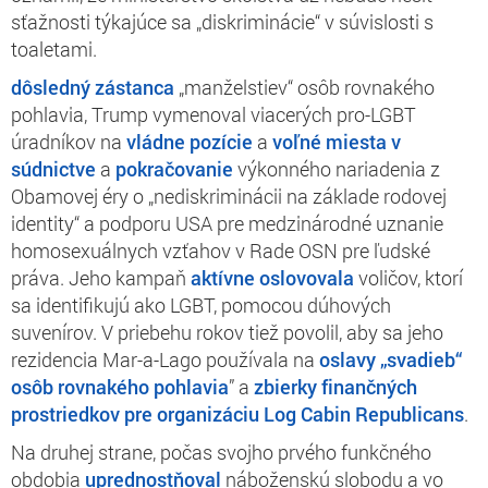
sťažnosti týkajúce sa „diskriminácie“ v súvislosti s
toaletami.
dôsledný zástanca
„manželstiev“ osôb rovnakého
pohlavia, Trump vymenoval viacerých pro-LGBT
úradníkov na
vládne pozície
a
voľné miesta v
súdnictve
a
pokračovanie
výkonného nariadenia z
Obamovej éry o „nediskriminácii na základe rodovej
identity“ a podporu USA pre medzinárodné uznanie
homosexuálnych vzťahov v Rade OSN pre ľudské
práva. Jeho kampaň
aktívne oslovovala
voličov, ktorí
sa identifikujú ako LGBT, pomocou dúhových
suvenírov. V priebehu rokov tiež povolil, aby sa jeho
rezidencia Mar-a-Lago používala na
oslavy „svadieb“
osôb rovnakého pohlavia
” a
zbierky finančných
prostriedkov pre organizáciu Log Cabin Republicans
.
Na druhej strane, počas svojho prvého funkčného
obdobia
uprednostňoval
náboženskú slobodu a vo