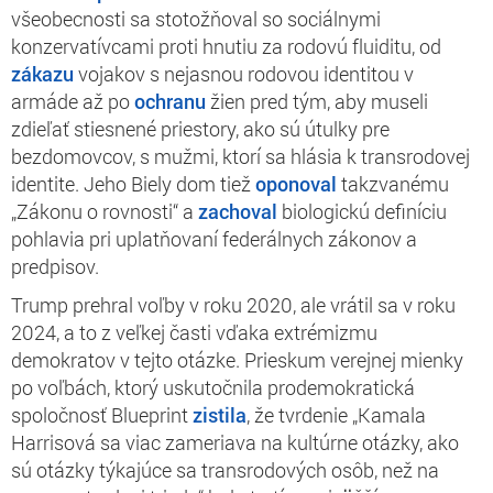
všeobecnosti sa stotožňoval so sociálnymi
konzervatívcami proti hnutiu za rodovú fluiditu, od
zákazu
vojakov s nejasnou rodovou identitou v
armáde až po
ochranu
žien pred tým, aby museli
zdieľať stiesnené priestory, ako sú útulky pre
bezdomovcov, s mužmi, ktorí sa hlásia k transrodovej
identite. Jeho Biely dom tiež
oponoval
takzvanému
„Zákonu o rovnosti“ a
zachoval
biologickú definíciu
pohlavia pri uplatňovaní federálnych zákonov a
predpisov.
Trump prehral voľby v roku 2020, ale vrátil sa v roku
2024, a to z veľkej časti vďaka extrémizmu
demokratov v tejto otázke. Prieskum verejnej mienky
po voľbách, ktorý uskutočnila prodemokratická
spoločnosť Blueprint
zistila
, že tvrdenie „Kamala
Harrisová sa viac zameriava na kultúrne otázky, ako
sú otázky týkajúce sa transrodových osôb, než na