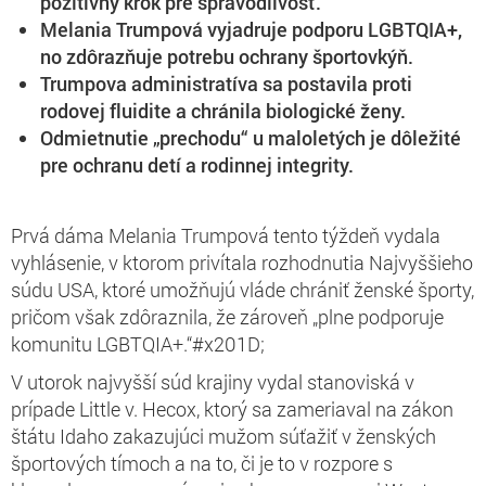
pozitívny krok pre spravodlivosť.
Melania Trumpová vyjadruje podporu LGBTQIA+,
no zdôrazňuje potrebu ochrany športovkýň.
Trumpova administratíva sa postavila proti
rodovej fluidite a chránila biologické ženy.
Odmietnutie „prechodu“ u maloletých je dôležité
pre ochranu detí a rodinnej integrity.
Prvá dáma Melania Trumpová tento týždeň vydala
vyhlásenie, v ktorom privítala rozhodnutia Najvyššieho
súdu USA, ktoré umožňujú vláde chrániť ženské športy,
pričom však zdôraznila, že zároveň „plne podporuje
komunitu LGBTQIA+.“#x201D;
V utorok najvyšší súd krajiny vydal stanoviská v
prípade Little v. Hecox, ktorý sa zameriaval na zákon
štátu Idaho zakazujúci mužom súťažiť v ženských
športových tímoch a na to, či je to v rozpore s