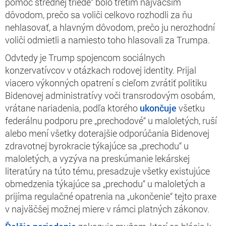
pomoc strednej triede“ bolo tretím najväčším
dôvodom, prečo sa voliči celkovo rozhodli za ňu
nehlasovať, a hlavným dôvodom, prečo ju nerozhodní
voliči odmietli a namiesto toho hlasovali za Trumpa.
Odvtedy je Trump spojencom sociálnych
konzervatívcov v otázkach rodovej identity. Prijal
viacero výkonných opatrení s cieľom zvrátiť politiku
Bidenovej administratívy voči transrodovým osobám,
vrátane nariadenia, podľa ktorého
ukončuje
všetku
federálnu podporu pre „prechodové“ u maloletých, ruší
alebo mení všetky doterajšie odporúčania Bidenovej
zdravotnej byrokracie týkajúce sa „prechodu“ u
maloletých, a vyzýva na preskúmanie lekárskej
literatúry na túto tému, presadzuje všetky existujúce
obmedzenia týkajúce sa „prechodu“ u maloletých a
prijíma regulačné opatrenia na „ukončenie“ tejto praxe
v najväčšej možnej miere v rámci platných zákonov.