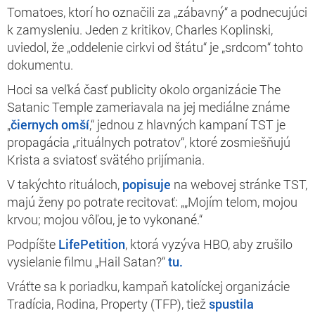
Tomatoes, ktorí ho označili za „zábavný“ a podnecujúci
k zamysleniu. Jeden z kritikov, Charles Koplinski,
uviedol, že „oddelenie cirkvi od štátu“ je „srdcom“ tohto
dokumentu.
Hoci sa veľká časť publicity okolo organizácie The
Satanic Temple zameriavala na jej mediálne známe
„
čiernych omší
,“ jednou z hlavných kampaní TST je
propagácia „rituálnych potratov“, ktoré zosmiešňujú
Krista a sviatosť svätého prijímania.
V takýchto rituáloch,
popisuje
na webovej stránke TST,
majú ženy po potrate recitovať: „„Mojím telom, mojou
krvou; mojou vôľou, je to vykonané.“
Podpíšte
LifePetition
, ktorá vyzýva HBO, aby zrušilo
vysielanie filmu „Hail Satan?“
tu.
Vráťte sa k poriadku, kampaň katolíckej organizácie
Tradícia, Rodina, Property (TFP), tiež
spustila