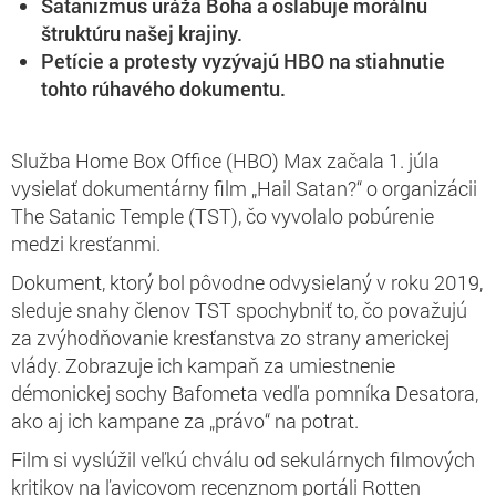
Satanizmus uráža Boha a oslabuje morálnu
štruktúru našej krajiny.
Petície a protesty vyzývajú HBO na stiahnutie
tohto rúhavého dokumentu.
Služba Home Box Office (HBO) Max začala 1. júla
vysielať dokumentárny film „Hail Satan?“ o organizácii
The Satanic Temple (TST), čo vyvolalo pobúrenie
medzi kresťanmi.
Dokument, ktorý bol pôvodne odvysielaný v roku 2019,
sleduje snahy členov TST spochybniť to, čo považujú
za zvýhodňovanie kresťanstva zo strany americkej
vlády. Zobrazuje ich kampaň za umiestnenie
démonickej sochy Bafometa vedľa pomníka Desatora,
ako aj ich kampane za „právo“ na potrat.
Film si vyslúžil veľkú chválu od sekulárnych filmových
kritikov na ľavicovom recenznom portáli Rotten