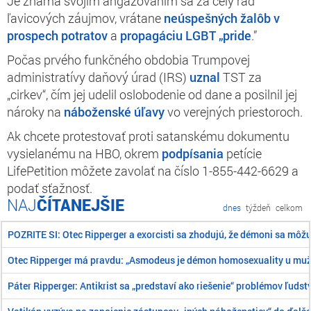
Je známa svojím angažovaním sa za celý rad
ľavicových záujmov, vrátane
neúspešných žalôb v
prospech potratov
a
propagáciu LGBT „pride
.”
Počas prvého funkčného obdobia Trumpovej
administratívy daňový úrad (IRS)
uznal
TST za
„cirkev“, čím jej udelil oslobodenie od dane a posilnil jej
nároky na
náboženské úľavy
vo verejných priestoroch.
Ak chcete protestovať proti satanskému dokumentu
vysielanému na HBO, okrem
podpísania
petície
LifePetition môžete zavolať na číslo 1-855-442-6629 a
podať sťažnosť.
ČÍTANEJŠIE
dnes
týždeň
celkom
POZRITE SI: Otec Ripperger a exorcisti sa zhodujú, že démoni sa môž
Otec Ripperger má pravdu: „Asmodeus je démon homosexuality u mu
Páter Ripperger: Antikrist sa „predstaví ako riešenie“ problémov ľudst