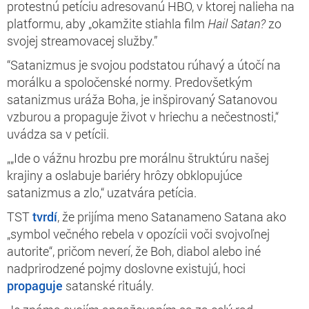
protestnú petíciu adresovanú HBO, v ktorej nalieha na
platformu, aby
„okamžite stiahla film
Hail Satan?
zo
svojej streamovacej služby.”
“Satanizmus je svojou podstatou rúhavý a útočí na
morálku a spoločenské normy. Predovšetkým
satanizmus uráža Boha, je inšpirovaný Satanovou
vzburou a propaguje život v hriechu a nečestnosti,“
uvádza sa v petícii.
„„Ide o vážnu hrozbu pre morálnu štruktúru našej
krajiny a oslabuje bariéry hrôzy obklopujúce
satanizmus a zlo,“ uzatvára petícia.
TST
tvrdí
, že prijíma meno Satanameno Satana ako
„symbol večného rebela v opozícii voči svojvoľnej
autorite“, pričom neverí, že Boh, diabol alebo iné
nadprirodzené pojmy doslovne existujú, hoci
propaguje
satanské rituály.