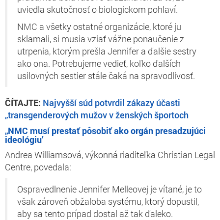
uviedla skutočnosť o biologickom pohlaví.
NMC a všetky ostatné organizácie, ktoré ju
sklamali, si musia vziať vážne ponaučenie z
utrpenia, ktorým prešla Jennifer a ďalšie sestry
ako ona. Potrebujeme vedieť, koľko ďalších
usilovných sestier stále čaká na spravodlivosť.
ČÍTAJTE:
Najvyšší súd potvrdil zákazy účasti
„transgenderových mužov v ženských športoch
„NMC musí prestať pôsobiť ako orgán presadzujúci
ideológiu’
Andrea Williamsová, výkonná riaditeľka Christian Legal
Centre, povedala:
Ospravedlnenie Jennifer Melleovej je vítané, je to
však zároveň obžaloba systému, ktorý dopustil,
aby sa tento prípad dostal až tak ďaleko.