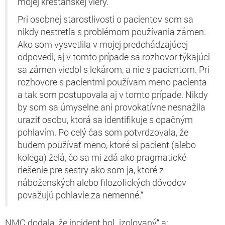
mojej kresťanskej viery.
Pri osobnej starostlivosti o pacientov som sa
nikdy nestretla s problémom používania zámen.
Ako som vysvetlila v mojej predchádzajúcej
odpovedi, aj v tomto prípade sa rozhovor týkajúci
sa zámen viedol s lekárom, a nie s pacientom. Pri
rozhovore s pacientmi používam meno pacienta
a tak som postupovala aj v tomto prípade. Nikdy
by som sa úmyselne ani provokatívne nesnažila
uraziť osobu, ktorá sa identifikuje s opačným
pohlavím. Po celý čas som potvrdzovala, že
budem používať meno, ktoré si pacient (alebo
kolega) želá, čo sa mi zdá ako pragmatické
riešenie pre sestry ako som ja, ktoré z
náboženských alebo filozofických dôvodov
považujú pohlavie za nemenné.“
NMC dodala, že incident bol „izolovaný“ a: