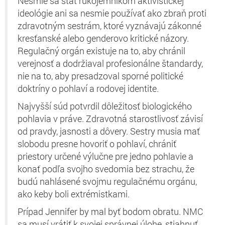
Nesmie sa stať rukojemníkom aktivistickej
ideológie ani sa nesmie používať ako zbraň proti
zdravotným sestrám, ktoré vyznávajú zákonné
kresťanské alebo genderovo kritické názory.
Regulačný orgán existuje na to, aby chránil
verejnosť a dodržiaval profesionálne štandardy,
nie na to, aby presadzoval sporné politické
doktríny o pohlaví a rodovej identite.
Najvyšší súd potvrdil dôležitosť biologického
pohlavia v práve. Zdravotná starostlivosť závisí
od pravdy, jasnosti a dôvery. Sestry musia mať
slobodu presne hovoriť o pohlaví, chrániť
priestory určené výlučne pre jedno pohlavie a
konať podľa svojho svedomia bez strachu, že
budú nahlásené svojmu regulačnému orgánu,
ako keby boli extrémistkami.
Prípad Jennifer by mal byť bodom obratu. NMC
sa musí vrátiť k svojej správnej úlohe, stiahnuť