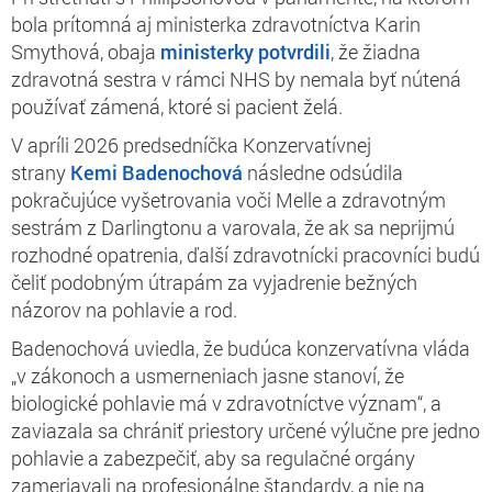
bola prítomná aj ministerka zdravotníctva Karin
Smythová, obaja
ministerky potvrdili
, že žiadna
zdravotná sestra v rámci NHS by nemala byť nútená
používať zámená, ktoré si pacient želá.
V apríli 2026 predsedníčka Konzervatívnej
strany
Kemi Badenochová
následne odsúdila
pokračujúce vyšetrovania voči Melle a zdravotným
sestrám z Darlingtonu a varovala, že ak sa neprijmú
rozhodné opatrenia, ďalší zdravotnícki pracovníci budú
čeliť podobným útrapám za vyjadrenie bežných
názorov na pohlavie a rod.
Badenochová uviedla, že budúca konzervatívna vláda
„v zákonoch a usmerneniach jasne stanoví, že
biologické pohlavie má v zdravotníctve význam“, a
zaviazala sa chrániť priestory určené výlučne pre jedno
pohlavie a zabezpečiť, aby sa regulačné orgány
zameriavali na profesionálne štandardy, a nie na