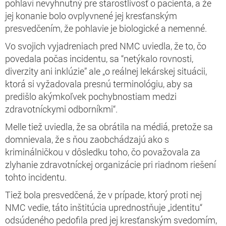
pohlaví nevyhnutný pre starostlivosť o pacienta, a že
jej konanie bolo ovplyvnené jej kresťanským
presvedčením, že pohlavie je biologické a nemenné.
Vo svojich vyjadreniach pred NMC uviedla, že to, čo
povedala počas incidentu, sa “netýkalo rovnosti,
diverzity ani inklúzie” ale „o reálnej lekárskej situácii,
ktorá si vyžadovala presnú terminológiu, aby sa
predišlo akýmkoľvek pochybnostiam medzi
zdravotníckymi odborníkmi“.
Melle tiež uviedla, že sa obrátila na médiá, pretože sa
domnievala, že s ňou zaobchádzajú ako s
kriminálničkou v dôsledku toho, čo považovala za
zlyhanie zdravotníckej organizácie pri riadnom riešení
tohto incidentu.
Tiež bola presvedčená, že v prípade, ktorý proti nej
NMC vedie, táto inštitúcia uprednostňuje „identitu“
odsúdeného pedofila pred jej kresťanským svedomím,