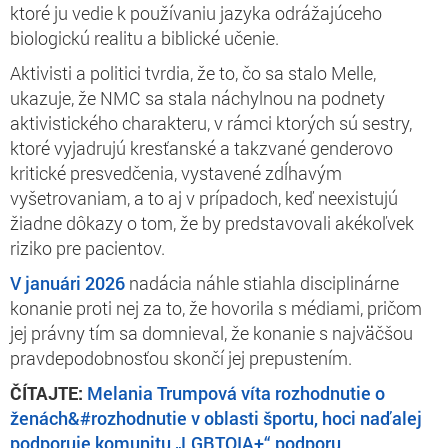
ktoré ju vedie k používaniu jazyka odrážajúceho
biologickú realitu a biblické učenie.
Aktivisti a politici tvrdia, že to, čo sa stalo Melle,
ukazuje, že NMC sa stala náchylnou na podnety
aktivistického charakteru, v rámci ktorých sú sestry,
ktoré vyjadrujú kresťanské a takzvané genderovo
kritické presvedčenia, vystavené zdĺhavým
vyšetrovaniam, a to aj v prípadoch, keď neexistujú
žiadne dôkazy o tom, že by predstavovali akékoľvek
riziko pre pacientov.
V januári 2026
nadácia náhle stiahla disciplinárne
konanie proti nej za to, že hovorila s médiami, pričom
jej právny tím sa domnieval, že konanie s najväčšou
pravdepodobnosťou skončí jej prepustením.
ČÍTAJTE:
Melania Trumpová víta rozhodnutie o
ženách&#rozhodnutie v oblasti športu, hoci naďalej
podporuje komunitu „LGBTQIA+“ podporu