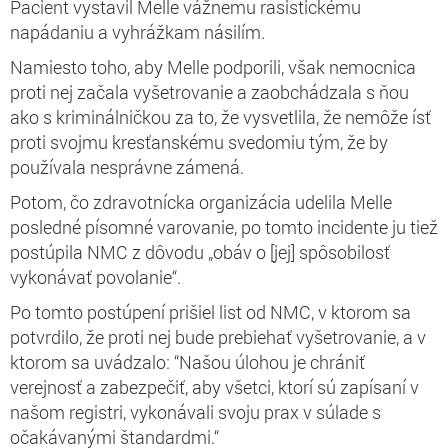
Pacient vystavil Melle vážnemu rasistickému
napádaniu a vyhrážkam násilím.
Namiesto toho, aby Melle podporili, však nemocnica
proti nej začala vyšetrovanie a zaobchádzala s ňou
ako s kriminálničkou za to, že vysvetlila, že nemôže ísť
proti svojmu kresťanskému svedomiu tým, že by
používala nesprávne zámená.
Potom, čo zdravotnícka organizácia udelila Melle
posledné písomné varovanie, po tomto incidente ju tiež
postúpila NMC z dôvodu „obáv o [jej] spôsobilosť
vykonávať povolanie“.
Po tomto postúpení prišiel list od NMC, v ktorom sa
potvrdilo, že proti nej bude prebiehať vyšetrovanie, a v
ktorom sa uvádzalo: “Našou úlohou je chrániť
verejnosť a zabezpečiť, aby všetci, ktorí sú zapísaní v
našom registri, vykonávali svoju prax v súlade s
očakávanými štandardmi.“