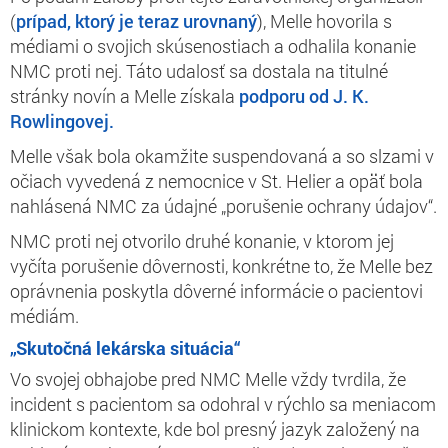
(
prípad, ktorý je teraz urovnaný
), Melle hovorila s
médiami o svojich skúsenostiach a odhalila konanie
NMC proti nej. Táto udalosť sa dostala na titulné
stránky novín a Melle získala
podporu od J. K.
Rowlingovej.
Melle však bola okamžite suspendovaná a so slzami v
očiach vyvedená z nemocnice v St. Helier a opäť bola
nahlásená NMC za údajné „porušenie ochrany údajov“.
NMC proti nej otvorilo druhé konanie, v ktorom jej
vyčíta porušenie dôvernosti, konkrétne to, že Melle bez
oprávnenia poskytla dôverné informácie o pacientovi
médiám.
„Skutočná lekárska situácia“
Vo svojej obhajobe pred NMC Melle vždy tvrdila, že
incident s pacientom sa odohral v rýchlo sa meniacom
klinickom kontexte, kde bol presný jazyk založený na