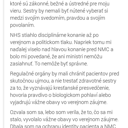
ktoré sú zákonné, bežné a ústredné pre moju
vieru. Sestry by nemali byť nútené vyberať si
medzi svojím svedomím, pravdou a svojím
povolaním.
NHS stiahlo disciplinárne konanie až po
verejnom a politickom tlaku. Napriek tomu mi
naďalej viselo nad hlavou konanie pred NMC a
bolo mi povedané, že ani ministri nemôžu
zasiahnuť. To nemôže byť správne.
Regulačné orgány by mali chrániť pacientov pred
skutočnou ujmou, a nie trestať zdravotné sestry
za to, že vyznávajú kresťanské presvedčenie,
hovoria pravdivo o biologickom pohlaví alebo
vyjadrujú vážne obavy vo verejnom záujme.
Ozvala som sa, lebo som verila, že to, čo sa mi
stalo, vyvolalo vážne obavy vo verejnom záujme.
Dbala som na ochranu identity pacienta a NMC