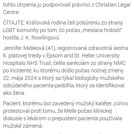
tohto utrpenia ju podporovali právnici z Christian Legal
Centre.
ČÍTAJTE: Kráľovská rodina čelí pobúreniu zo strany
LGBT komunity po tom, čo počas „mesiaca hrdosti“
hostila J. K. Rowlingovú
Jennifer Melleová (41), registrovaná zdravotná sestra
6. platovej triedy v Epsom and St. Helier University
Hospitals NHS Trust, čelila sankciám zo strany NMC
po incidente, ku ktorému došlo počas nočnej zmeny
22. mája 2024 a ktorý sa týkal biologicky mužského
odsúdeného pacienta-pedofila, ktorý sa identifikoval
ako žena.
Pacient, ktorému bol zavedený mužský katéter, zúrivo
protestoval proti tomu, že Melle počas klinickej
diskusie s lekárom o prepustení pacienta používala
mužské zámená.