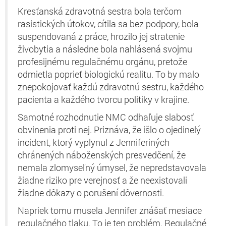
Kresťanská zdravotná sestra bola terčom
rasistických útokov, cítila sa bez podpory, bola
suspendovaná z práce, hrozilo jej stratenie
živobytia a následne bola nahlásená svojmu
profesijnému regulačnému orgánu, pretože
odmietla poprieť biologickú realitu. To by malo
znepokojovať každú zdravotnú sestru, každého
pacienta a každého tvorcu politiky v krajine.
Samotné rozhodnutie NMC odhaľuje slabosť
obvinenia proti nej. Priznáva, že išlo o ojedinelý
incident, ktorý vyplynul z Jenniferiných
chránených náboženských presvedčení, že
nemala zlomyseľný úmysel, že nepredstavovala
žiadne riziko pre verejnosť a že neexistovali
žiadne dôkazy o porušení dôvernosti.
Napriek tomu musela Jennifer znášať mesiace
regulačného tlaku. To je ten problém. Regulačné