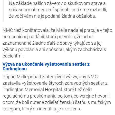
Na základe našich záverov o skutkovom stave a
súčasnom obmedzení spôsobilosti sme rozhodli,
že voči vám nie je podaná žiadna obžaloba.
NMC tiež konštatovala, že Melle naďalej pracuje v tejto
nemocničnej nadácii, ktorá potvrdila, že neboli
zaznamenané žiadne ďalšie obavy týkajúce sa jej
výkonu povolania ani spôsobu, akým zaobchádza s
pacientmi.
Výzva na ukončenie vyšetrovania sestier z
Darlingtonu
Prípad Melle’prípad zintenzívnil výzvy, aby NMC
zastavila vyšetrovanie štyroch zdravotných sestier z
Darlington Memorial Hospital, ktoré tiež čelia
regulačnému preskúmaniu po tom, čo verejne hovorili
o tom, že boli nútené zdieľať ženskú šatňu s mužským
kolegom, ktorý sa identifikuje ako žena.