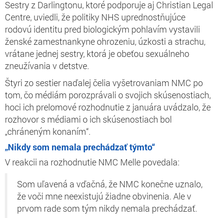
Sestry z Darlingtonu, ktoré podporuje aj Christian Legal
Centre, uviedli, že politiky NHS uprednostňujúce
rodovú identitu pred biologickým pohlavím vystavili
ženské zamestnankyne ohrozeniu, úzkosti a strachu,
vrátane jednej sestry, ktorá je obeťou sexuálneho
zneužívania v detstve.
Štyri zo sestier naďalej čelia vyšetrovaniam NMC po
tom, čo médiám porozprávali o svojich skúsenostiach,
hoci ich prelomové rozhodnutie z januára uvádzalo, že
rozhovor s médiami o ich skúsenostiach bol
„chráneným konaním“.
„Nikdy som nemala prechádzať týmto“
V reakcii na rozhodnutie NMC Melle povedala:
Som uľavená a vďačná, že NMC konečne uznalo,
že voči mne neexistujú žiadne obvinenia. Ale v
prvom rade som tým nikdy nemala prechádzať.