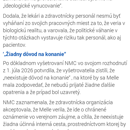
„ideologické vynucovanie“.
Dodala, že lekári a zdravotnícky personál nesmú byť
vyháňaní zo svojich pracovných miest za to, že veria v
biologickú realitu, a varovala, že politické váhanie v
týchto otázkach vystavuje riziku tak personál, ako aj
pacientov.
‘„Žiadny dôvod na konanie“
Po dôkladnom vyšetrovaní NMC vo svojom rozhodnutí
z 1. júla 2026 potvrdila, že vyšetrovatelia zistili, že
„neexistuje dôvod na konanie“ , na ktoré by sa Melle
mala zodpovedať, že nebudú prijaté žiadne ďalšie
opatrenia a že prípad bol uzavretý.
NMC zaznamenala, že zdravotnícka organizácia
akceptovala, že Melle verila, že ide o chránené
oznámenie vo verejnom záujme, a cítila, že neexistuje
žiadna účinná interná cesta, prostredníctvom ktorej by