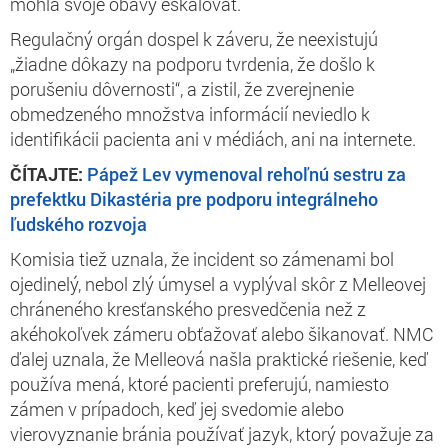
mohla svoje obavy eskalovať.
Regulačný orgán dospel k záveru, že neexistujú
„žiadne dôkazy na podporu tvrdenia, že došlo k
porušeniu dôvernosti“, a zistil, že zverejnenie
obmedzeného množstva informácií neviedlo k
identifikácii pacienta ani v médiách, ani na internete.
ČÍTAJTE:
Pápež Lev vymenoval rehoľnú sestru za
prefektku Dikastéria pre podporu integrálneho
ľudského rozvoja
Komisia tiež uznala, že incident so zámenami bol
ojedinelý, nebol zlý úmysel a vyplýval skôr z Melleovej
chráneného kresťanského presvedčenia než z
akéhokoľvek zámeru obťažovať alebo šikanovať. NMC
ďalej uznala, že Melleová našla praktické riešenie, keď
používa mená, ktoré pacienti preferujú, namiesto
zámen v prípadoch, keď jej svedomie alebo
vierovyznanie bránia používať jazyk, ktorý považuje za