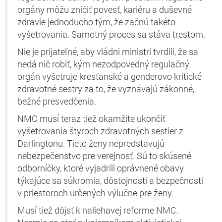
orgány môžu zničiť povesť, kariéru a duševné
zdravie jednoducho tým, že začnú takéto
vyšetrovania. Samotný proces sa stáva trestom.
Nie je prijateľné, aby vládni ministri tvrdili, že sa
nedá nič robiť, kým nezodpovedný regulačný
orgán vyšetruje kresťanské a genderovo kritické
zdravotné sestry za to, že vyznávajú zákonné,
bežné presvedčenia.
NMC musí teraz tiež okamžite ukončiť
vyšetrovania štyroch zdravotných sestier z
Darlingtonu. Tieto ženy nepredstavujú
nebezpečenstvo pre verejnosť. Sú to skúsené
odborníčky, ktoré vyjadrili oprávnené obavy
týkajúce sa súkromia, dôstojnosti a bezpečnosti
v priestoroch určených výlučne pre ženy.
Musí tiež dôjsť k naliehavej reforme NMC.