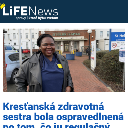
Kresťanská zdravotná
sestra bola ospravedlnená
po tom, čo ju regulačný