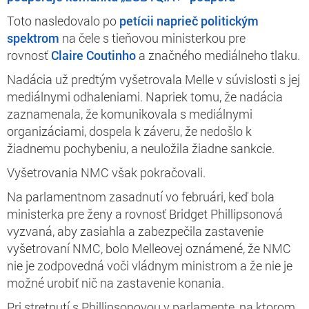
Toto nasledovalo po
petícii naprieč politickým
spektrom
na čele s tieňovou ministerkou pre
rovnosť
Claire Coutinho
a značného mediálneho tlaku.
Nadácia už predtým vyšetrovala Melle v súvislosti s jej
mediálnymi odhaleniami. Napriek tomu, že nadácia
zaznamenala, že komunikovala s mediálnymi
organizáciami, dospela k záveru, že nedošlo k
žiadnemu pochybeniu, a neuložila žiadne sankcie.
Vyšetrovania NMC však pokračovali.
Na parlamentnom zasadnutí vo februári, keď bola
ministerka pre ženy a rovnosť Bridget Phillipsonová
vyzvaná, aby zasiahla a zabezpečila zastavenie
vyšetrovaní NMC, bolo Melleovej oznámené, že NMC
nie je zodpovedná voči vládnym ministrom a že nie je
možné urobiť nič na zastavenie konania.
Pri stretnutí s Phillipsonovou v parlamente, na ktorom