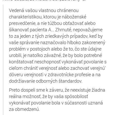
Vedená vašou vlastnou chránenou
charakteristikou, ktorou je náboženské
presvedčenie, a nie túžbou obťažovať alebo
šikanovať pacienta A... Zhrnuté, nepovažujeme
to za jeden z tých zriedkavých prípadov, keď by
vaše správanie naznačovalo hlboko zakorenený
problém v postojoch alebo že to, čo ste údajne
urobili, je natoľko závažné, že by bolo potrebné
konštatovať neschopnosť vykonávať povolanie s
cieľom chrániť verejnosť alebo zachovať verejnú’
dôveru verejnosti v zdravotnícke profesie a na
dodržiavanie odborných štandardov.
Preto dospeli sme k záveru, že neexistuje žiadna
reálna možnosť, že by vaša spôsobilosť
vykonávať povolanie bola v súčasnosti uznaná
za obmedzenú.