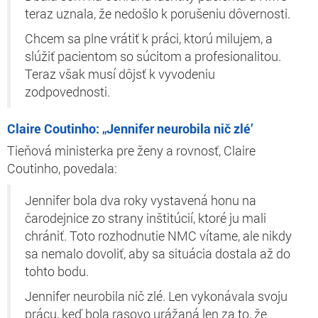
teraz uznala, že nedošlo k porušeniu dôvernosti.
Chcem sa plne vrátiť k práci, ktorú milujem, a
slúžiť pacientom so súcitom a profesionalitou.
Teraz však musí dôjsť k vyvodeniu
zodpovednosti.
Claire Coutinho: „Jennifer neurobila nič zlé’
Tieňová ministerka pre ženy a rovnosť, Claire
Coutinho, povedala:
Jennifer bola dva roky vystavená honu na
čarodejnice zo strany inštitúcií, ktoré ju mali
chrániť. Toto rozhodnutie NMC vítame, ale nikdy
sa nemalo dovoliť, aby sa situácia dostala až do
tohto bodu.
Jennifer neurobila nič zlé. Len vykonávala svoju
prácu, keď bola rasovo urážaná len za to, že