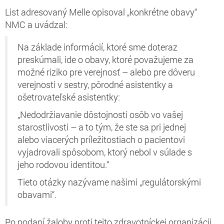
List adresovaný Melle opisoval „konkrétne obavy“
NMC a uvádzal:
Na základe informácií, ktoré sme doteraz
preskúmali, ide o obavy, ktoré považujeme za
možné riziko pre verejnosť – alebo pre dôveru
verejnosti v sestry, pôrodné asistentky a
ošetrovateľské asistentky:
„Nedodržiavanie dôstojnosti osôb vo vašej
starostlivosti – a to tým, že ste sa pri jednej
alebo viacerých príležitostiach o pacientovi
vyjadrovali spôsobom, ktorý nebol v súlade s
jeho rodovou identitou.“
Tieto otázky nazývame našimi „regulátorskými
obavami“.
Po podaní žaloby proti tejto zdravotníckej organizácii