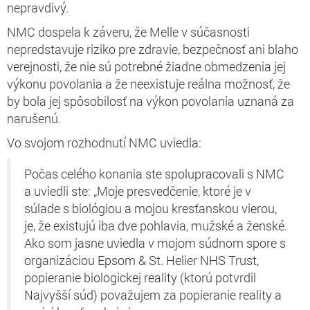
nepravdivý.
NMC dospela k záveru, že Melle v súčasnosti
nepredstavuje riziko pre zdravie, bezpečnosť ani blaho
verejnosti, že nie sú potrebné žiadne obmedzenia jej
výkonu povolania a že neexistuje reálna možnosť, že
by bola jej spôsobilosť na výkon povolania uznaná za
narušenú.
Vo svojom rozhodnutí NMC uviedla:
Počas celého konania ste spolupracovali s NMC
a uviedli ste: „Moje presvedčenie, ktoré je v
súlade s biológiou a mojou kresťanskou vierou,
je, že existujú iba dve pohlavia, mužské a ženské.
Ako som jasne uviedla v mojom súdnom spore s
organizáciou Epsom & St. Helier NHS Trust,
popieranie biologickej reality (ktorú potvrdil
Najvyšší súd) považujem za popieranie reality a