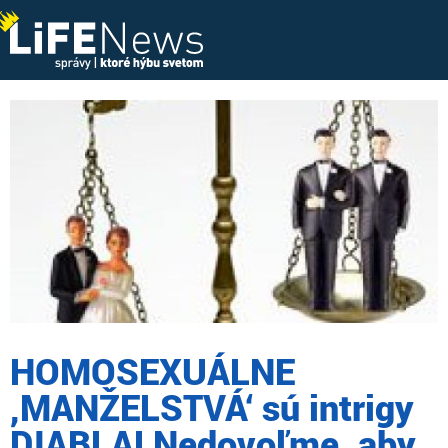
HOMOSEXUÁLNE
,MANŽELSTVÁ‘ sú intrigy
DIABLA! Nedovoľme, aby