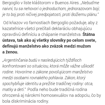
Bergoglio v liste kláštorom v Buenos Aires.
„Nebuďme
naivní, tu sa nehovorí o jednoduchom, jednorazovom boji;
je to boj proti ničivej predpojatosti, proti Božiemu plánu.“
Od kňazov vo farnostiach Bergoglio požaduje, aby z
kazateľnice všetci prečítali deklaráciu obhajujúcu
opravdivú definíciu a chápanie manželstva.
Štátna
ústava, tak ako aj všetky slovníky po celom svete,
definujú manželstvo ako zväzok medzi mužom
a ženou.
„Argentínčania budú v nasledujúcich týždňoch
konfrontovaní so situáciou, ktorá môže vážne uškodiť
rodine. Hovoríme o zákone povoľujúcom manželstvo
medzi osobami rovnakého pohlavia
.
Zákon, ktorý
spochybňuje identitu a prežitie tradičnej rodiny: otca,
matky a detí.“
Podľa neho bude tradičná rodina
ohrozená aj nárokmi homosexuálov na adopciu, čo by
bola diskriminácia rodiny.