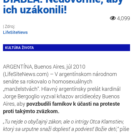
ich uzákonili!
4,099
LifeSiteNews
KULTÚRA ŽIVOTA
ARGENTÍNA, Buenos Aires, júl 2010
(LifeSiteNews.com) – V argentínskom národnom
senáte sa rokovalo o homosexuálnych
„manželstvách”. Hlavný argentínsky prelát kardinál
Jorge Bergoglio vyzval kňazov arcidiecézy Buenos
Aires, aby
povzbudili farníkov k účasti na proteste
proti takýmto zväzkom.
„Tu nejde o obyčajný zákon, ale o intrigy Otca Klamstiev,
ktorý sa urputne snaží dopliesť a podviesť Božie deti,“
píše