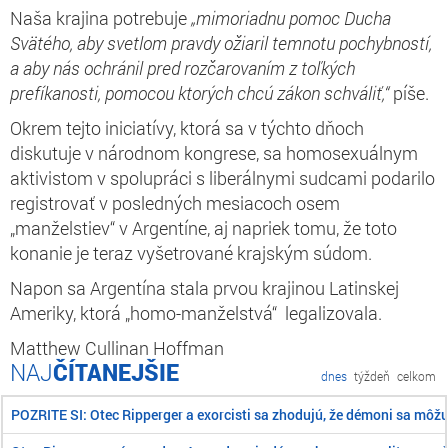
Naša krajina potrebuje
„mimoriadnu pomoc Ducha
Svätého, aby svetlom pravdy ožiaril temnotu pochybností,
a aby nás ochránil pred rozčarovaním z toľkých
prefíkanosti, pomocou ktorých chcú zákon schváliť,“
píše.
Okrem tejto iniciatívy, ktorá sa v týchto dňoch
diskutuje v národnom kongrese, sa homosexuálnym
aktivistom v spolupráci s liberálnymi sudcami podarilo
registrovať v posledných mesiacoch osem
„manželstiev“ v Argentíne, aj napriek tomu, že toto
konanie je teraz vyšetrované krajským súdom.
Napon sa Argentína stala prvou krajinou Latinskej
Ameriky, ktorá „homo-manželstvá“ legalizovala.
Matthew Cullinan Hoffman
ČÍTANEJŠIE
dnes
týždeň
celkom
POZRITE SI: Otec Ripperger a exorcisti sa zhodujú, že démoni sa môž