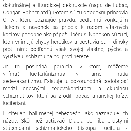
doktrinálnej a liturgickej deštrukcie (napr. de Lubac,
Congar, Rahner atď.) Potom sú tu ortodoxní princovia
Cirkvi, ktorí, poznajúc pravdu, podľahnú vonkajším
tlakom a navonok sa pripoja k radom víťazných
kacírov, podobne ako pápež Libérius. Napokon sú tu tí,
ktorí vnímajú chyby heretikov a postavia sa hrdinsky
proti nim; podľahnú však svojej vlastnej pýche a
využívajú schizmu na boj proti heréze.
Je to posledná paralela, v ktorej môžeme
vnímať luciferiánizmus v rámci hnutia
sedevakantizmu. Existuje tu pozoruhodná podobnosť
medzi dnešnými sedevakantistami a skupinou
schizmatikov, ktorí sa zrodili počas ariánskej krízy:
luciferiáni.
Luciferiáni boli menej nebezpeční, ako naznačuje ich
názov. Skôr než uctievači Diabla boli iba prostými
stúpencami schizmatického biskupa Lucifera z