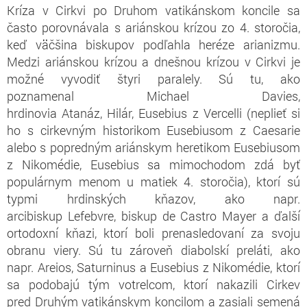
Kríza v Cirkvi po Druhom vatikánskom koncile sa
často porovnávala s ariánskou krízou zo 4. storočia,
keď väčšina biskupov podľahla heréze arianizmu.
Medzi ariánskou krízou a dnešnou krízou v Cirkvi je
možné vyvodiť štyri paralely. Sú tu, ako
poznamenal Michael Davies,
hrdinovia Atanáz, Hilár, Eusebius z Vercelli (neplieť si
ho s cirkevným historikom Eusebiusom z Caesarie
alebo s popredným ariánskym heretikom Eusebiusom
z Nikomédie, Eusebius sa mimochodom zdá byť
populárnym menom u matiek 4. storočia), ktorí sú
typmi hrdinských kňazov, ako napr.
arcibiskup Lefebvre, biskup de Castro Mayer a ďalší
ortodoxní kňazi, ktorí boli prenasledovaní za svoju
obranu viery. Sú tu zároveň diabolskí preláti, ako
napr. Areios, Saturninus a Eusebius z Nikomédie, ktorí
sa podobajú tým votrelcom, ktorí nakazili Cirkev
pred Druhým vatikánskym koncilom a zasiali semená