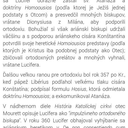
sa Lucifer dôrazne zastal sv. Atanáza a
doktríny
Homoousios
(podľa ktorej je Ježiš jednej
podstaty s Otcom) a presvedčil mnohých biskupov,
vrátane Dionysiusa z Milána, aby podporili
ortodoxiu. Bohužiaľ si však ariánski biskupi udržali
väčšinu a s podporou ariánskeho cisára Konštantína
potvrdili svoje heretické
Homoiousios
predstavy (podľa
ktorých je Kristus iba podobnej podstaty ako Otec);
zbičovali ortodoxných prelátov a mnohých vyhnali,
vrátane Lucifera.
Ďalšou veľkou ranou pre ortodoxiu bol rok 357 po Kr.,
keď pápež Libérius podľahol veľkému tlaku cisára
Konštatína; podpísal formulu
Hosius
, ktorá odmietala
doktrínu
Homoousios
; a exkomunikoval Atanáza.
V nádhernom diele
História Katolíckej cirkvi
otec
Mourett opisuje Lucifera ako
"impulzívneho ortodoxného
biskupa"
. V roku 360 Lucifer obhajoval vyhýbanie sa
ariánskym heretikom v
De non consentiendo cum