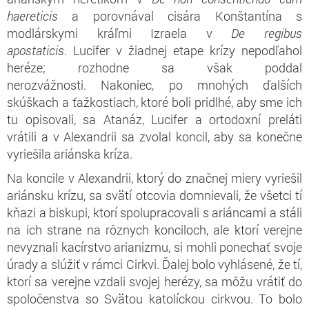
haereticis
a porovnával cisára Konštantína s
modlárskymi kráľmi Izraela v
De regibus
apostaticis
. Lucifer v žiadnej etape krízy nepodľahol
heréze; rozhodne sa však poddal
nerozvážnosti. Nakoniec, po mnohých ďalších
skúškach a ťažkostiach, ktoré boli pridlhé, aby sme ich
tu opisovali, sa Atanáz, Lucifer a ortodoxní preláti
vrátili a v Alexandrii sa zvolal koncil, aby sa konečne
vyriešila ariánska kríza.
Na koncile v Alexandrii, ktorý do značnej miery vyriešil
ariánsku krízu, sa svätí otcovia domnievali, že všetci tí
kňazi a biskupi, ktorí spolupracovali s ariáncami a stáli
na ich strane na rôznych konciloch, ale ktorí verejne
nevyznali kacírstvo arianizmu, si mohli ponechať svoje
úrady a slúžiť v rámci Cirkvi. Ďalej bolo vyhlásené, že tí,
ktorí sa verejne vzdali svojej herézy, sa môžu vrátiť do
spoločenstva so Svätou katolíckou cirkvou. To bolo