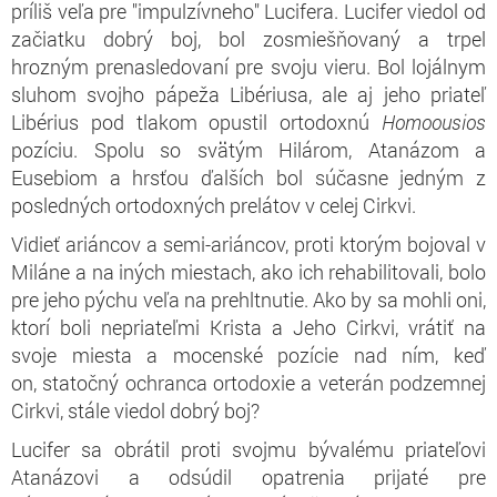
príliš veľa pre "impulzívneho" Lucifera. Lucifer viedol od
začiatku dobrý boj, bol zosmiešňovaný a trpel
hrozným prenasledovaní pre svoju vieru. Bol lojálnym
sluhom svojho pápeža Libériusa, ale aj jeho priateľ
Libérius pod tlakom opustil ortodoxnú
Homoousios
pozíciu. Spolu so svätým Hilárom, Atanázom a
Eusebiom a hrsťou ďalších bol súčasne jedným z
posledných ortodoxných prelátov v celej Cirkvi.
Vidieť ariáncov a semi-ariáncov, proti ktorým bojoval v
Miláne a na iných miestach, ako ich rehabilitovali, bolo
pre jeho pýchu veľa na prehltnutie. Ako by sa mohli oni,
ktorí boli nepriateľmi Krista a Jeho Cirkvi, vrátiť na
svoje miesta a mocenské pozície nad ním, keď
on, statočný ochranca ortodoxie a veterán podzemnej
Cirkvi, stále viedol dobrý boj?
Lucifer sa obrátil proti svojmu bývalému priateľovi
Atanázovi a odsúdil opatrenia prijaté pre