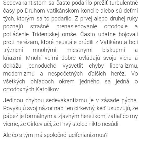
Sedevakantistom sa často podarilo prežiť turbulentné
časy po Druhom vatikánskom koncile alebo sú deťmi
tých, ktorým sa to podarilo. Z prvej alebo druhej ruky
poznajú strašné prenasledovanie ortodoxie a
potláčenie Tridentskej omše. Často udatne bojovali
proti herézam, ktoré neustále prúdili z Vatikánu a boli
trýznení mnohými miestnymi biskupmi a
kňazmi. Mnohí veľmi dobre ovládajú svoju vieru a
dokážu jednoducho vysvetliť chyby liberalizmu,
modernizmu a nespočetných ďalších heréz. Vo
všetkých ohľadoch okrem jedného sa jedná o
ortodoxných Katolíkov.
Jedinou chybou sedevakantizmu je v zásade pýcha.
Povyšujú svoj názor nad ten cirkevný, keď usudzujú, že
pápež je formálnym a zjavným heretikom, zatiaľ čo my
vieme, že Cirkev učí, že Prvý stolec nikto nesúdi.
Ale čo s tým má spoločné luciferianizmus?