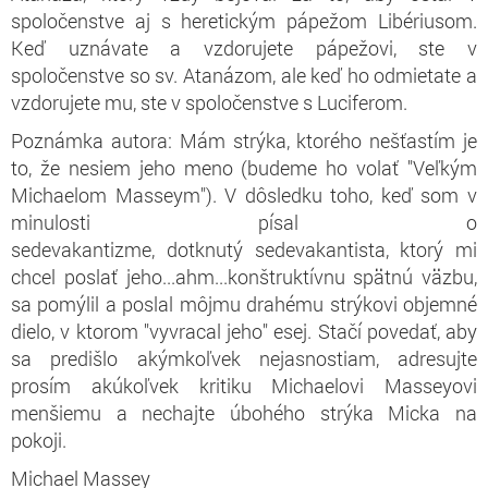
spoločenstve aj s heretickým pápežom Libériusom.
Keď uznávate a vzdorujete pápežovi, ste v
spoločenstve so sv. Atanázom, ale keď ho odmietate a
vzdorujete mu, ste v spoločenstve s Luciferom.
Poznámka autora: Mám strýka, ktorého nešťastím je
to, že nesiem jeho meno (budeme ho volať "Veľkým
Michaelom Masseym"). V dôsledku toho, keď som v
minulosti písal o
sedevakantizme, dotknutý sedevakantista, ktorý mi
chcel poslať jeho...ahm...konštruktívnu spätnú väzbu,
sa pomýlil a poslal môjmu drahému strýkovi objemné
dielo, v ktorom "vyvracal jeho" esej. Stačí povedať, aby
sa predišlo akýmkoľvek nejasnostiam, adresujte
prosím akúkoľvek kritiku Michaelovi Masseyovi
menšiemu a nechajte úbohého strýka Micka na
pokoji.
Michael Massey