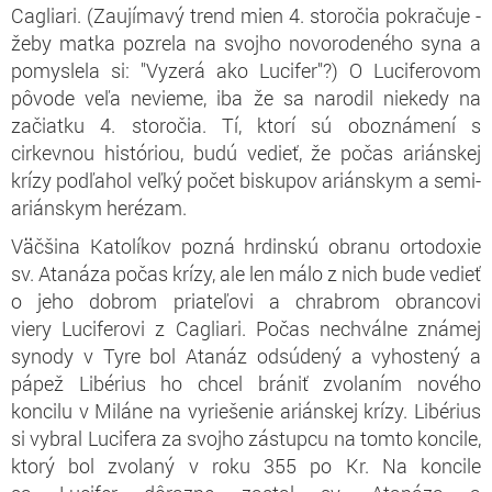
Cagliari. (Zaujímavý trend mien 4. storočia pokračuje -
žeby matka pozrela na svojho novorodeného syna a
pomyslela si: "Vyzerá ako Lucifer"?) O Luciferovom
pôvode veľa nevieme, iba že sa narodil niekedy na
začiatku 4. storočia. Tí, ktorí sú oboznámení s
cirkevnou históriou, budú vedieť, že počas ariánskej
krízy podľahol veľký počet biskupov ariánskym a semi-
ariánskym herézam.
Väčšina Katolíkov pozná hrdinskú obranu ortodoxie
sv. Atanáza počas krízy, ale len málo z nich bude vedieť
o jeho dobrom priateľovi a chrabrom obrancovi
viery Luciferovi z Cagliari. Počas nechválne známej
synody v Tyre bol Atanáz odsúdený a vyhostený a
pápež Libérius ho chcel brániť zvolaním nového
koncilu v Miláne na vyriešenie ariánskej krízy. Libérius
si vybral Lucifera za svojho zástupcu na tomto koncile,
ktorý bol zvolaný v roku 355 po Kr. Na koncile