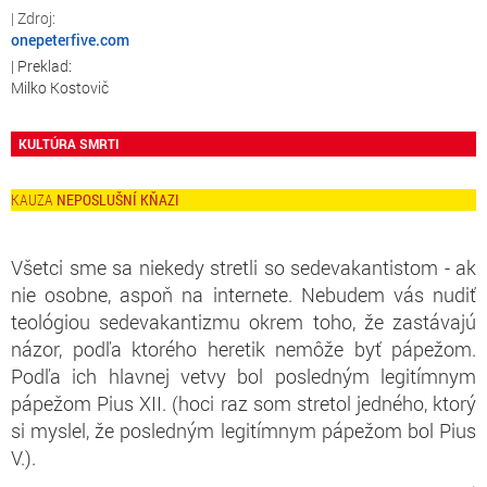
onepeterfive.com
Milko Kostovič
KULTÚRA SMRTI
NEPOSLUŠNÍ KŇAZI
Všetci sme sa niekedy stretli so sedevakantistom - ak
nie osobne, aspoň na internete. Nebudem vás nudiť
teológiou sedevakantizmu okrem toho, že zastávajú
názor, podľa ktorého heretik nemôže byť pápežom.
Podľa ich hlavnej vetvy bol posledným legitímnym
pápežom Pius XII. (hoci raz som stretol jedného, ktorý
si myslel, že posledným legitímnym pápežom bol Pius
V.).