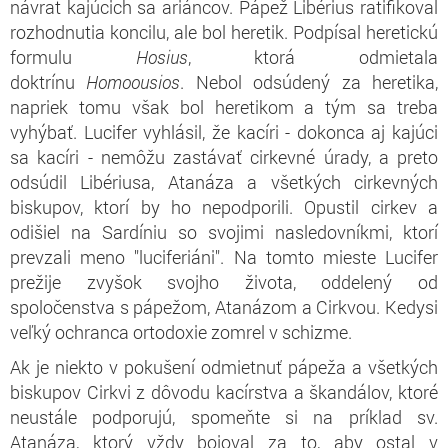
návrat kajúcich sa ariáncov. Pápež Libérius ratifikoval
rozhodnutia koncilu, ale bol heretik. Podpísal heretickú
formulu
Hosius
, ktorá odmietala
doktrínu
Homoousios
. Nebol odsúdený za heretika,
napriek tomu však bol heretikom a tým sa treba
vyhýbať. Lucifer vyhlásil, že kacíri - dokonca aj kajúci
sa kacíri - nemôžu zastávať cirkevné úrady, a preto
odsúdil Libériusa, Atanáza a všetkých cirkevných
biskupov, ktorí by ho nepodporili. Opustil cirkev a
odišiel na Sardíniu so svojimi nasledovníkmi, ktorí
prevzali meno "luciferiáni". Na tomto mieste Lucifer
prežije zvyšok svojho života, oddelený od
spoločenstva s pápežom, Atanázom a Cirkvou. Kedysi
veľký ochranca ortodoxie zomrel v schizme.
Ak je niekto v pokušení odmietnuť pápeža a všetkých
biskupov Cirkvi z dôvodu kacírstva a škandálov, ktoré
neustále podporujú, spomeňte si na príklad sv.
Atanáza, ktorý vždy bojoval za to, aby ostal v