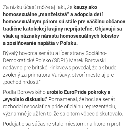
Za nízku účasť môže aj fakt, že
kauzy ako
homosexuálne „manželstvá“ a adopcia detí
homosexuálnym párom sú stále pre väčšinu občanov
tradične katolíckej krajiny neprijateľné. Objavujú sa
však aj náznaky nárastu homosexuálnych lobistov
a zosilňovanie napätia v Poľsku.
Bývalý hovorca senátu a líder strany Sociálno-
Demokratické Poľsko (SDPL) Marek Borowski
nedávno pre britské PinkNews povedal, že ak bude
zvolený za primátora Varšavy, otvorí mesto aj pre
„pochod hrdosti.“
Podľa Borowského
urobilo EuroPride pokroky a
„vyvolalo diskusiu.“
Poznamenal, že hoci sa senát
rozhodol neposlať na pride oficiálnu reprezentáciu,
významné je už len to, že sa o tom vôbec diskutovalo.
Podujatie sa súčasne stalo miestom, na ktorom proti