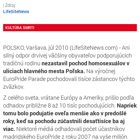
LifeSiteNews
KULTÚRA SMRTI
POĽSKO, Varšava, júl 2010 (LifeSiteNews.com) - Ani
silný odpor drvivej väčšiny obyvateľov podporujúcich
tradičnú rodinu
nezastavil pochod homosexuálov v
uliciach hlavného mesta Poľska.
Na výročnej
EuroPride Parade pochodovali tisíce zástancov týchto
zväzkov.
Z celého sveta, vrátane Európy a Ameriky, prišlo podľa
odhadov približne 8 až 10 tisíc pochodujúcich.
Napriek
tomu bolo podujatie oveľa menšie ako v predošlé
roky, keď sa pochodu zúčastnili desaťtisíce ba aj
viac.
Niektoré médiá odhadovali počet účastníkov
madridského EuroPride z roku 2007 na vyše milión.