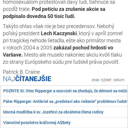
homosexuálom protestovali davy ľudí, tiahnuce sa
pozdĺž trate.
Pod petíciu za zrušenie akcie sa
podpísalo dovedna 50 tisíc ľudí.
Takýto ohlas však nie je bez precedensov. Nebohý
poľský prezident
Lech Kaczynski
, ktorý v apríli zomrel
pri tragickej nehode lietadla, ešte ako primátor mesta
v rokoch 2004 a 2005
zakázal pochod hrdosti vo
Varšave.
Mesto ale muselo nakoniec akciu kvôli tlaku
zo strany Európskeho súdu pre ľudské práva povoliť.
Patrick B. Craine
ČÍTANEJŠIE
dnes
týždeň
celkom
POZRITE SI: Otec Ripperger a exorcisti sa zhodujú, že démoni sa môž
Páter Ripperger: Antikrist sa „predstaví ako riešenie“ problémov ľudst
Mocná modlitba k sv. Jozefovi za obrátenie člena rodiny
Vianočné posolstvo kráľovnej Alžbety