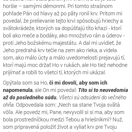
horšie – samými démonmi. Pri tomto strašnom
po
hľade Pán od hlavy až po päty ronil krv. Pritom mi
povedal, že prelievanie tejto krvi spôsobujú hriechy a
svätokrádeže, ktorých sa dopúšťajú títo kňazi - ktorí
boli ako meče a bodáky, ako množstvo rán a úderov -
proti Jeho božskému majestátu. A dal mi uvidieť, že
Jeho predrahá krv tečie na zem ako rieka, a videla
som, ako málo úcty a málo uvedomelosti prejavujú tí,
ktorí majú moc držať Ho v rukách, ale Ho tiež nehodne
prijímať a robili to všetci tí, ktorých mi ukázal.
Opýtala som sa Ho,
či mi dovolí, aby som ich
napomenula
, ale On mi povedal:
Títo si to neuvedomia
až do posledného súdu.
Všetci sú odsúdení do večného
ohňa.
Odpovedala som: „Nech sa stane Tvoja svätá
vôľa. Ale povedz mi, Pane, nevyvolil si si ma, aby som
bola prostredníčkou medzi Tebou a hriešnikmi? Nuž,
som pripravená položiť život a vyliať krv pre Tvoju