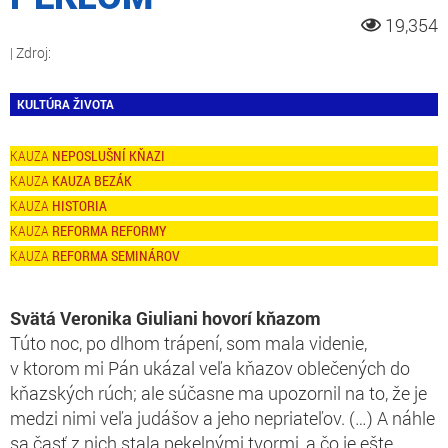
19,354
KULTÚRA ŽIVOTA
NEPOSLUŠNÍ KŇAZI
KAUZA BEZÁK
HISTORIA
REFORMA REFORMY
REFORMA SEMINÁROV
Svätá Veronika Giuliani hovorí kňazom
Túto noc, po dlhom trápení, som mala videnie,
v ktorom mi Pán ukázal veľa kňazov oblečených do
kňazských rúch; ale súčasne ma upozornil na to, že je
medzi nimi veľa judášov a jeho nepriateľov. (…) A náhle
sa časť z nich stala pekelnými tvormi, a čo je ešte