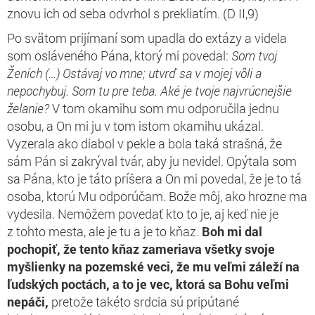
znovu ich od seba odvrhol s prekliatím. (D II,9)
Po svätom prijímaní som upadla do extázy a videla
som osláveného Pána, ktorý mi povedal:
Som tvoj
Ženích (…) Ostávaj vo mne; utvrď sa v mojej vôli a
nepochybuj. Som tu pre teba. Aké je tvoje najvrúcnejšie
želanie?
V tom okamihu som mu odporučila jednu
osobu, a On mi ju v tom istom okamihu ukázal.
Vyzerala ako diabol v pekle a bola taká strašná, že
sám Pán si zakrýval tvár, aby ju nevidel. Opýtala som
sa Pána, kto je táto príšera a On mi povedal, že je to tá
osoba, ktorú Mu odporúčam. Bože môj, ako hrozne ma
vydesila. Nemôžem povedať kto to je, aj keď nie je
z tohto mesta, ale je tu a je to kňaz.
Boh mi dal
pochopiť, že tento kňaz zameriava všetky svoje
myšlienky na pozemské veci, že mu veľmi záleží na
ľudských poctách,
a to je vec, ktorá sa Bohu veľmi
nepáči,
pretože takéto srdcia sú pripútané