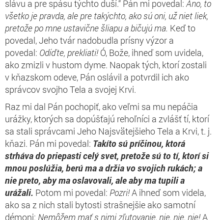
slávu a pre spásu týchto duší.“ Pán mi povedal:
Áno, to
všetko je pravda, ale pre takýchto, ako sú oni, už niet liek,
pretože po mne ustavične šliapu a bičujú ma.
Keď to
povedal, Jeho tvár nadobudla prísny výzor a
povedal:
Odíďte, prekliati!
Ó, Bože, ihneď som uvidela,
ako zmizli v hustom dyme. Naopak tých, ktorí zostali
v kňazskom odeve, Pán oslávil a potvrdil ich ako
správcov svojho Tela a svojej Krvi.
Raz mi dal Pán pochopiť, ako veľmi sa mu nepáčia
urážky, ktorých sa dopúšťajú rehoľníci a zvlášť tí, ktorí
sa stali správcami Jeho Najsvätejšieho Tela a Krvi, t. j.
kňazi. Pán mi povedal:
Takíto sú príčinou, ktorá
strháva do priepasti celý svet, pretože sú to tí, ktorí si
mnou poslúžia, berú ma a držia vo svojich rukách; a
nie preto, aby ma oslavovali, ale aby ma tupili a
urážali.
Potom mi povedal:
Pozri!
A ihneď som videla,
ako sa z nich stali bytosti strašnejšie ako samotní
démoni:
Nemôžem mať s nimi zľutovanie, nie, nie, nie!
A