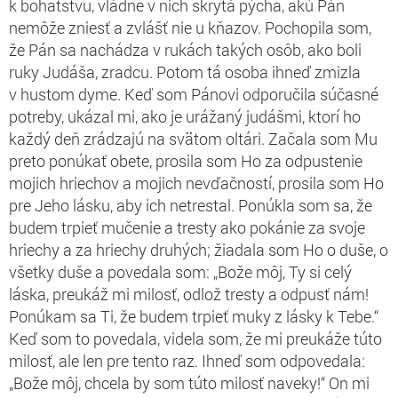
k bohatstvu, vládne v nich skrytá pýcha, akú Pán
nemôže zniesť a zvlášť nie u kňazov. Pochopila som,
že Pán sa nachádza v rukách takých osôb, ako boli
ruky Judáša, zradcu. Potom tá osoba ihneď zmizla
v hustom dyme. Keď som Pánovi odporučila súčasné
potreby, ukázal mi, ako je urážaný judášmi, ktorí ho
každý deň zrádzajú na svätom oltári. Začala som Mu
preto ponúkať obete, prosila som Ho za odpustenie
mojich hriechov a mojich nevďačností, prosila som Ho
pre Jeho lásku, aby ich netrestal. Ponúkla som sa, že
budem trpieť mučenie a tresty ako pokánie za svoje
hriechy a za hriechy druhých; žiadala som Ho o duše, o
všetky duše a povedala som: „Bože môj, Ty si celý
láska, preukáž mi milosť, odlož tresty a odpusť nám!
Ponúkam sa Ti, že budem trpieť muky z lásky k Tebe.“
Keď som to povedala, videla som, že mi preukáže túto
milosť, ale len pre tento raz. Ihneď som odpovedala:
„Bože môj, chcela by som túto milosť naveky!“ On mi