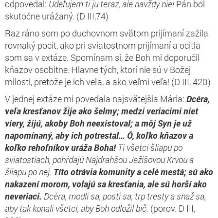
odpovedal:
Udeľujem ti ju teraz, ale navždy nie!
Pán bol
skutočne urážaný. (D III,74)
Raz ráno som po duchovnom svätom prijímaní zažila
rovnaký pocit, ako pri sviatostnom prijímaní a ocitla
som sa v extáze. Spomínam si, že Boh mi doporučil
kňazov osobitne. Hlavne tých, ktorí nie sú v Božej
milosti, pretože je ich veľa, a ako veľmi veľa! (D III, 420)
V jednej extáze mi povedala najsvätejšia Mária:
Dcéra,
veľa kresťanov žije ako šelmy; medzi veriacimi niet
viery, žijú, akoby Boh neexistoval; a môj Syn je už
napomínaný, aby ich potrestal…
Ó, koľko kňazov a
koľko rehoľníkov uráža Boha!
Tí všetci šliapu po
sviatostiach, pohŕdajú Najdrahšou Ježišovou Krvou a
šliapu po nej.
Títo otrávia komunity a celé mestá; sú ako
nakazení morom, volajú sa kresťania, ale sú horší ako
neveriaci.
Dcéra, modli sa, posti sa, trp tresty a snaž sa,
aby tak konali všetci, aby Boh odložil bič.
(porov. D III,