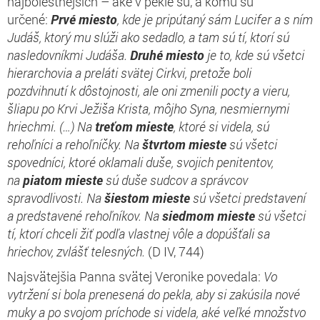
najbolestnejších – aké v pekle sú, a komu sú
určené:
Prvé miesto
, kde je pripútaný sám Lucifer a s ním
Judáš, ktorý mu slúži ako sedadlo, a tam sú tí, ktorí sú
nasledovníkmi Judáša.
Druhé miesto
je to, kde sú všetci
hierarchovia a preláti svätej Cirkvi, pretože boli
pozdvihnutí k dôstojnosti, ale oni zmenili pocty a vieru,
šliapu po Krvi Ježiša Krista, môjho Syna, nesmiernymi
hriechmi. (…) Na
treťom mieste
, ktoré si videla, sú
rehoľníci a rehoľníčky. Na
štvrtom mieste
sú všetci
spovedníci, ktoré oklamali duše, svojich penitentov,
na
piatom mieste
sú duše sudcov a správcov
spravodlivosti. Na
šiestom mieste
sú všetci predstavení
a predstavené rehoľníkov. Na
siedmom mieste
sú všetci
tí, ktorí chceli žiť podľa vlastnej vôle a dopúšťali sa
hriechov, zvlášť telesných.
(D IV, 744)
Najsvätejšia Panna svätej Veronike povedala:
Vo
vytržení si bola prenesená do pekla, aby si zakúsila nové
muky a po svojom príchode si videla, aké veľké množstvo