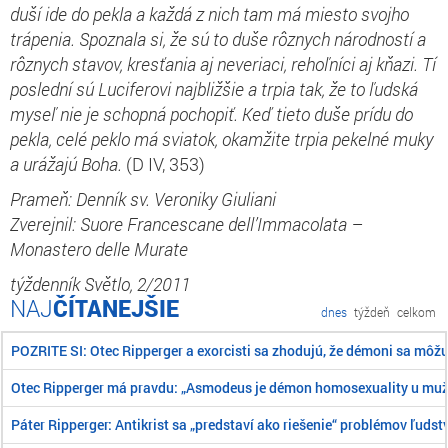
duší ide do pekla a každá z nich tam má miesto svojho
trápenia. Spoznala si, že sú to duše rôznych národností a
rôznych stavov, kresťania aj neveriaci, rehoľníci aj kňazi. Tí
poslední sú Luciferovi najbližšie a trpia tak, že to ľudská
myseľ nie je schopná pochopiť. Keď tieto duše prídu do
pekla, celé peklo má sviatok, okamžite trpia pekelné muky
a urážajú Boha.
(D IV, 353)
Prameň: Denník sv. Veroniky Giuliani
Zverejnil: Suore Francescane dell’Immacolata –
Monastero delle Murate
týždenník Světlo, 2/2011
ČÍTANEJŠIE
dnes
týždeň
celkom
POZRITE SI: Otec Ripperger a exorcisti sa zhodujú, že démoni sa môž
Otec Ripperger má pravdu: „Asmodeus je démon homosexuality u mu
Páter Ripperger: Antikrist sa „predstaví ako riešenie“ problémov ľudst