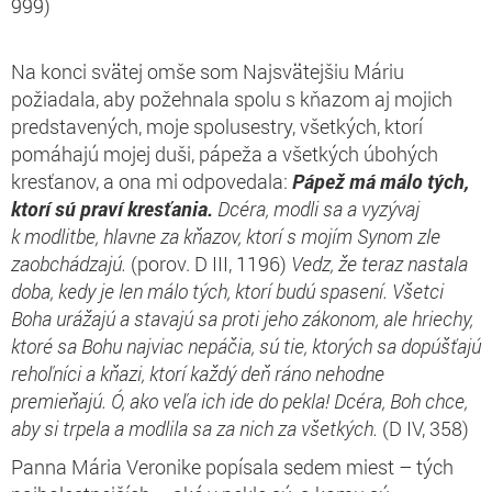
999)
Na konci svätej omše som Najsvätejšiu Máriu
požiadala, aby požehnala spolu s kňazom aj mojich
predstavených, moje spolusestry, všetkých, ktorí
pomáhajú mojej duši, pápeža a všetkých úbohých
kresťanov, a ona mi odpovedala:
Pápež má málo tých,
ktorí sú praví kresťania.
Dcéra, modli sa a vyzývaj
k modlitbe, hlavne za kňazov, ktorí s mojím Synom zle
zaobchádzajú.
(porov. D III, 1196)
Vedz, že teraz nastala
doba, kedy je len málo tých, ktorí budú spasení. Všetci
Boha urážajú a stavajú sa proti jeho zákonom, ale hriechy,
ktoré sa Bohu najviac nepáčia, sú tie, ktorých sa dopúšťajú
rehoľníci a kňazi, ktorí každý deň ráno nehodne
premieňajú. Ó, ako veľa ich ide do pekla! Dcéra, Boh chce,
aby si trpela a modlila sa za nich za všetkých.
(D IV, 358)
Panna Mária Veronike popísala sedem miest – tých