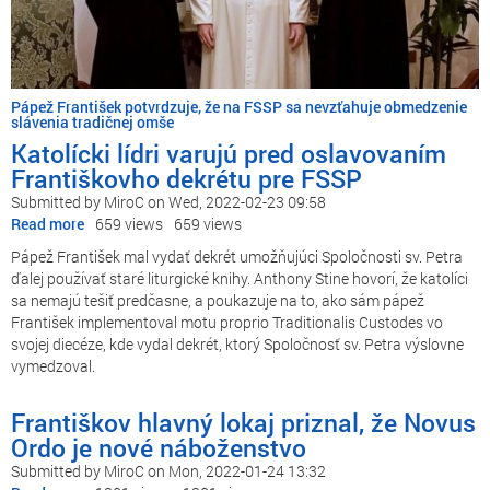
Pápež František potvrdzuje, že na FSSP sa nevzťahuje obmedzenie
slávenia tradičnej omše
Katolícki lídri varujú pred oslavovaním
Františkovho dekrétu pre FSSP
Submitted by
MiroC
on
Wed, 2022-02-23 09:58
Read more
about
659 views
659 views
Katolícki
Pápež František mal vydať dekrét umožňujúci Spoločnosti sv. Petra
lídri
ďalej používať staré liturgické knihy. Anthony Stine hovorí, že katolíci
varujú
sa nemajú tešiť predčasne, a poukazuje na to, ako sám pápež
pred
František implementoval motu proprio Traditionalis Custodes vo
oslavovaním
svojej diecéze, kde vydal dekrét, ktorý Spoločnosť sv. Petra výslovne
Františkovho
vymedzoval.
dekrétu
pre
Františkov hlavný lokaj priznal, že Novus
FSSP
Ordo je nové náboženstvo
Submitted by
MiroC
on
Mon, 2022-01-24 13:32