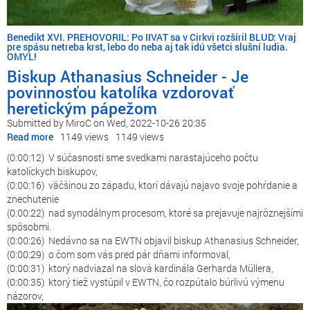
Benedikt XVI. PREHOVORIL: Po IIVAT sa v Cirkvi rozšíril BLUD: Vraj
pre spásu netreba krst, lebo do neba aj tak idú všetci slušní ludia.
OMYL!
Biskup Athanasius Schneider - Je
povinnosťou katolíka vzdorovať
heretickým pápežom
Submitted by
MiroC
on
Wed, 2022-10-26 20:35
Read more
about
1149 views
1149 views
Biskup
(0:00:12) V súčasnosti sme svedkami narastajúceho počtu
Athanasius
katolíckych biskupov,
Schneider
(0:00:16) väčšinou zo západu, ktorí dávajú najavo svoje pohŕdanie a
-
znechutenie
Je
(0:00:22) nad synodálnym procesom, ktoré sa prejavuje najrôznejšími
povinnosťou
spôsobmi.
katolíka
(0:00:26) Nedávno sa na EWTN objavil biskup Athanasius Schneider,
vzdorovať
(0:00:29) o čom som vás pred pár dňami informoval,
heretickým
(0:00:31) ktorý nadviazal na slová kardinála Gerharda Müllera,
pápežom
(0:00:35) ktorý tiež vystúpil v EWTN, čo rozpútalo búrlivú výmenu
názorov,