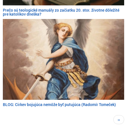
Prečo sú teologické manuály zo začiatku 20. stor. životne dôležité
pre katolíkov dneška?
BLOG: Cirkev bojujúca nemôže byť putujúca (Radomír Tomeček)
Pagination
Next
››
page