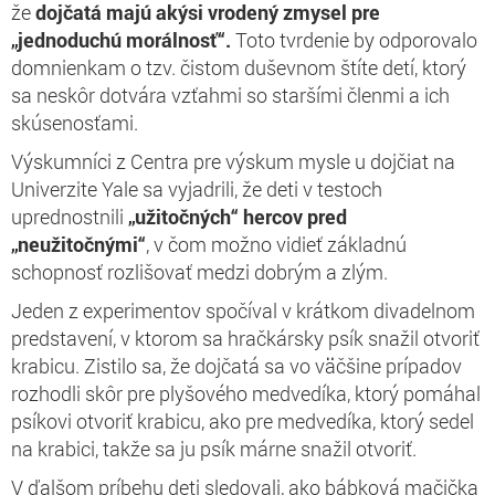
že
dojčatá majú akýsi vrodený zmysel pre
„jednoduchú morálnosť“.
Toto tvrdenie by odporovalo
domnienkam o tzv. čistom duševnom štíte detí, ktorý
sa neskôr dotvára vzťahmi so staršími členmi a ich
skúsenosťami.
Výskumníci z Centra pre výskum mysle u dojčiat na
Univerzite Yale sa vyjadrili, že deti v testoch
uprednostnili
„užitočných“ hercov pred
„neužitočnými“
, v čom možno vidieť základnú
schopnosť rozlišovať medzi dobrým a zlým.
Jeden z experimentov spočíval v krátkom divadelnom
predstavení, v ktorom sa hračkársky psík snažil otvoriť
krabicu. Zistilo sa, že dojčatá sa vo väčšine prípadov
rozhodli skôr pre plyšového medvedíka, ktorý pomáhal
psíkovi otvoriť krabicu, ako pre medvedíka, ktorý sedel
na krabici, takže sa ju psík márne snažil otvoriť.
V ďalšom príbehu deti sledovali, ako bábková mačička