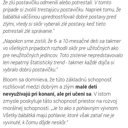
že zlú postavičku odmenili alebo potrestali. V tomto
prípade si zvolili trestajúcu postavičku. Napriek tomu, že
bábätká väčšinou uprednostňovali dobré postavy pred
zlými, vtedy si skôr vyberali zlé postavy, keď tieto
potrestali zlé správanie."
„
Napokon sme zistili, že 6- a 10-mesačné deti sa takmer
vo všetkých prípadoch rozhodli skôr pre užitočných ako
pre neužitočných jedincov. Toto zistenie nepredstavovalo
len nepatrný štatistický trend - takmer každé dojča si
vybralo dobrú postavičku.“
Bloom sa domnieva, že túto základnú schopnosť
rozlišovať medzi dobrým a zlým
malé deti
nevyužívajú pri konaní, ale pri učení sa
. V istom
zmysle poskytuje táto schopnosť priestor na rozvoj
morálnej schopnosti.
„Je to ako s pohlavným vývinom.
Všetky bábätká majú pohlavie, ktoré však zatiaľ nie je
vyvinuté, k čomu dôjde neskôr.“