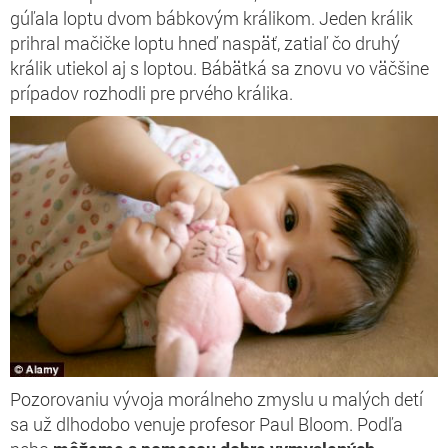
gúľala loptu dvom bábkovým králikom. Jeden králik
prihral mačičke loptu hneď naspäť, zatiaľ čo druhý
králik utiekol aj s loptou. Bábätká sa znovu vo väčšine
prípadov rozhodli pre prvého králika.
Pozorovaniu vývoja morálneho zmyslu u malých detí
sa už dlhodobo venuje profesor Paul Bloom. Podľa