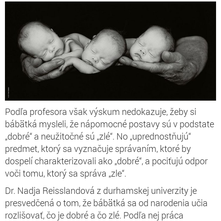
Podľa profesora však výskum nedokazuje, žeby si
bábätká mysleli, že nápomocné postavy sú v podstate
„dobré“ a neužitočné sú „zlé“. No „uprednostňujú“
predmet, ktorý sa vyznačuje správaním, ktoré by
dospelí charakterizovali ako „dobré“, a pociťujú odpor
voči tomu, ktorý sa správa „zle“.
Dr. Nadja Reisslandová z durhamskej univerzity je
presvedčená o tom, že bábätká sa od narodenia učia
rozlišovať, čo je dobré a čo zlé. Podľa nej práca