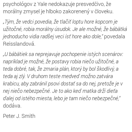
psychológov z Yale nedokazuje presvedčivo, že
morálny zmysel je hlboko zakorenený v človeku.
„Tým, že vedci povedia, že tlačiť loptu hore kopcom je
užitočné, robia morálny úsudok. Je ale možné, že bábätká
jednoducho vidia radšej veci ísť hore ako dole
,“
povedala
Reisslandová.
„
U bábätiek sa neprejavuje pochopenie istých scenárov:
napríklad je možné, že postavy robia niečo užitočné, a
teda dobré, tak, že zmaria plán, ktorý by bol škodlivý, a
teda aj zlý. V druhom teste medveď možno zatvára
krabicu, aby zabránil psovi dostať sa do nej, pretože je v
nej niečo nebezpečné. Je to ako keď matka drží dieťa
ďalej od istého miesta, lebo je tam niečo nebezpečné,“
dodáva.
Peter J. Smith