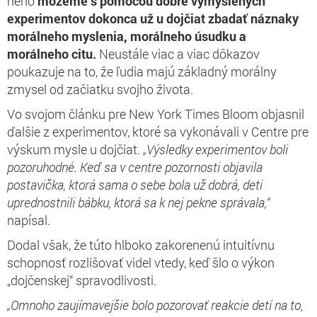
neho
môžeme s pomocou dobre vymyslených
experimentov dokonca už u dojčiat zbadať náznaky
morálneho myslenia, morálneho úsudku a
morálneho citu.
Neustále viac a viac dôkazov
poukazuje na to, že ľudia majú základný morálny
zmysel od začiatku svojho života.
Vo svojom článku pre New York Times Bloom objasnil
ďalšie z experimentov, ktoré sa vykonávali v Centre pre
výskum mysle u dojčiat.
„Výsledky experimentov boli
pozoruhodné. Keď sa v centre pozornosti objavila
postavička, ktorá sama o sebe bola už dobrá, deti
uprednostnili bábku, ktorá sa k nej pekne správala,“
napísal.
Dodal však, že túto hlboko zakorenenú intuitívnu
schopnosť rozlišovať videl vtedy, keď šlo o výkon
„dojčenskej“ spravodlivosti.
„Omnoho zaujímavejšie bolo pozorovať reakcie detí na to,