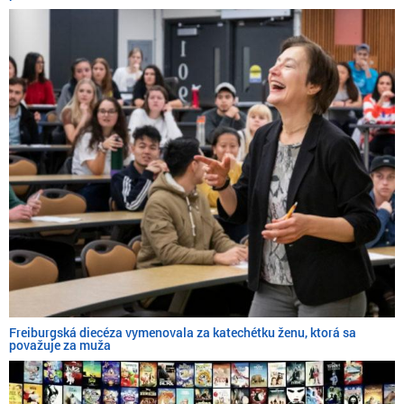
Freiburgská diecéza vymenovala za katechétku ženu, ktorá sa
považuje za muža