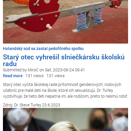
Holandský súd sa zastal pedofilného spolku
Starý otec vyhrešil slniečkársku školskú
radu
Submitted by
MiroC
on
Sat, 2023-06-24 09:41
Read more
about
131 views
131 views
Starý
Starý otec vyčíta školskej rade prítomnosť genderových, rodových
otec
učebníc pre malé deti na škole, ktoré ich sexualizujú. Dr. Turley
vyhrešil
vyzdvihuje, že tieto deti nepatria im, ale rodičom, preto to nesmú robiť.
slniečkársku
Zdroj: Dr. Steve Turley 23.6.2023
školskú
radu