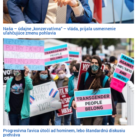
Naša – údajne „konzervatívna“ – vláda, prijala usmernenie
uľahčujúce zmenu pohlavia
Progresívna ľavica útočí ad hominem, lebo štandardnú diskusiu
prehráva