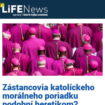
Zástancovia katolíckeho
morálneho poriadku
podobní heretikom?