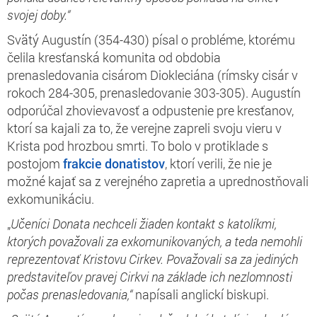
svojej doby.“
Svätý Augustín (354-430) písal o probléme, ktorému
čelila kresťanská komunita od obdobia
prenasledovania cisárom Diokleciána (rímsky cisár v
rokoch 284-305, prenasledovanie 303-305). Augustín
odporúčal zhovievavosť a odpustenie pre kresťanov,
ktorí sa kajali za to, že verejne zapreli svoju vieru v
Krista pod hrozbou smrti. To bolo v protiklade s
postojom
frakcie donatistov
, ktorí verili, že nie je
možné kajať sa z verejného zapretia a uprednostňovali
exkomunikáciu.
„
Učeníci Donata nechceli žiaden kontakt s katolíkmi,
ktorých považovali za exkomunikovaných, a teda nemohli
reprezentovať Kristovu Cirkev. Považovali sa za jediných
predstaviteľov pravej Cirkvi na základe ich nezlomnosti
počas prenasledovania,“
napísali anglickí biskupi.