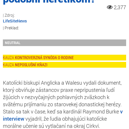
2,377
LifeSiteNews
NEUTRAL
KONTROVERZNÁ SYNÓDA O RODINE
NEPOSLUŠNÍ KŇAZI
Katolícki biskupi Anglicka a Walesu vydali dokument,
ktorý obviňuje zástancov praxe nepripustenia ľudí
žijúcich v nezvyčajných pohlavných zväzkoch k
svätému prijímaniu zo starovekej donastickej herézy.
Stalo sa tak v čase, keď sa kardinál Raymond Burke
v
interview
vyjadril, že ľudia obhajujúci katolícke
morálne učenie sú vytlačaní na okraj Cirkvi.