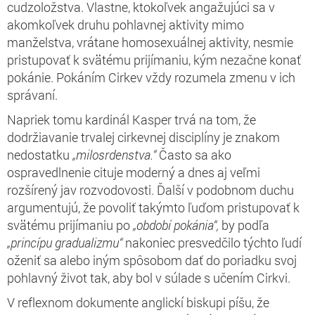
cudzoložstva. Vlastne, ktokoľvek angažujúci sa v
akomkoľvek druhu pohlavnej aktivity mimo
manželstva, vrátane homosexuálnej aktivity, nesmie
pristupovať k svätému prijímaniu, kým nezačne konať
pokánie. Pokáním Cirkev vždy rozumela zmenu v ich
správaní.
Napriek tomu kardinál Kasper trvá na tom, že
dodržiavanie trvalej cirkevnej disciplíny je znakom
nedostatku
„milosrdenstva.“
Často sa ako
ospravedlnenie cituje moderný a dnes aj veľmi
rozšírený jav rozvodovosti. Ďalší v podobnom duchu
argumentujú, že povoliť takýmto ľuďom pristupovať k
svätému prijímaniu po
„období pokánia“,
by podľa
„princípu gradualizmu“
nakoniec presvedčilo týchto ľudí
oženiť sa alebo iným spôsobom dať do poriadku svoj
pohlavný život tak, aby bol v súlade s učením Cirkvi.
V reflexnom dokumente anglickí biskupi píšu, že