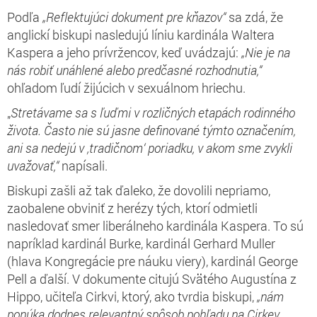
Podľa
„Reflektujúci dokument pre kňazov“
sa zdá, že
anglickí biskupi nasledujú líniu kardinála Waltera
Kaspera a jeho prívržencov, keď uvádzajú:
„Nie je na
nás robiť unáhlené alebo predčasné rozhodnutia,“
ohľadom ľudí žijúcich v sexuálnom hriechu.
„
Stretávame sa s ľuďmi v rozličných etapách rodinného
života. Často nie sú jasne definované týmto označením,
ani sa nedejú v ‚tradičnom‘ poriadku, v akom sme zvykli
uvažovať,“
napísali.
Biskupi zašli až tak ďaleko, že dovolili nepriamo,
zaobalene obviniť z herézy tých, ktorí odmietli
nasledovať smer liberálneho kardinála Kaspera. To sú
napríklad kardinál Burke, kardinál Gerhard Muller
(hlava Kongregácie pre náuku viery), kardinál George
Pell a ďalší. V dokumente citujú Svätého Augustína z
Hippo, učiteľa Cirkvi, ktorý, ako tvrdia biskupi,
„nám
ponúka dodnes relevantný spôsob pohľadu na Cirkev