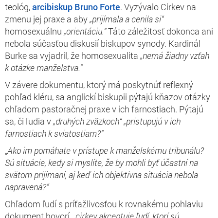
teológ,
arcibiskup Bruno Forte
. Vyzývalo Cirkev na
zmenu jej praxe a aby
„prijímala a cenila si“
homosexuálnu
„orientáciu.“
Táto záležitosť dokonca ani
nebola súčasťou diskusií biskupov synody. Kardinál
Burke sa vyjadril, že homosexualita
„nemá žiadny vzťah
k otázke manželstva.“
V závere dokumentu, ktorý má poskytnúť reflexný
pohľad kléru, sa anglickí biskupii pýtajú kňazov otázky
ohľadom pastoračnej praxe v ich farnostiach. Pýtajú
sa, či ľudia v
„druhých zväzkoch“
„pristupujú v ich
farnostiach k sviatostiam?“
„
Ako im pomáhate v prístupe k manželskému tribunálu?
Sú situácie, kedy si myslíte, že by mohli byť účastní na
svätom prijímaní, aj keď ich objektívna situácia nebola
napravená?“
Ohľadom ľudí s príťažlivosťou k rovnakému pohlaviu
dokument hovorí,
„cirkev akceptuje ľudí, ktorí sú