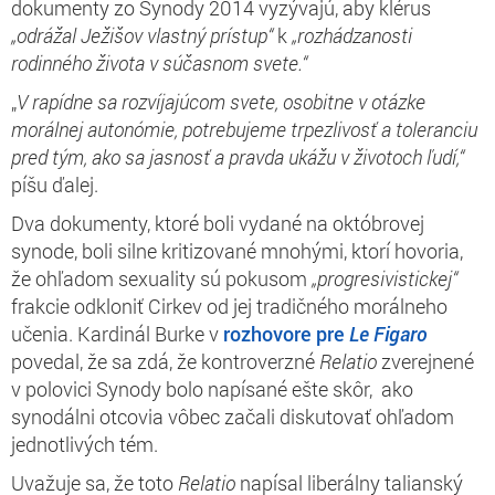
dokumenty zo Synody 2014 vyzývajú, aby klérus
„odrážal Ježišov vlastný prístup“
k
„rozhádzanosti
rodinného života v súčasnom svete.“
„
V rapídne sa rozvíjajúcom svete, osobitne v otázke
morálnej autonómie, potrebujeme trpezlivosť a toleranciu
pred tým, ako sa jasnosť a pravda ukážu v životoch ľudí,“
píšu ďalej.
Dva dokumenty, ktoré boli vydané na októbrovej
synode, boli silne kritizované mnohými, ktorí hovoria,
že ohľadom sexuality sú pokusom
„progresivistickej“
frakcie odkloniť Cirkev od jej tradičného morálneho
učenia. Kardinál Burke v
rozhovore pre
Le Figaro
povedal, že sa zdá, že kontroverzné
Relatio
zverejnené
v polovici Synody bolo napísané ešte skôr, ako
synodálni otcovia vôbec začali diskutovať ohľadom
jednotlivých tém.
Uvažuje sa, že toto
Relatio
napísal liberálny talianský