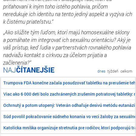
priťahovaní k iným toho istého pohlavia, pričom
neredukuje ich identitu na tento jediný aspekt a vyzýva ich
k čistému priateľstvu.“
„
Ako slúžite tým ľuďom, ktorí majú homosexuálne sklony
a pomáhate im integrovať ich sexuálnu orientáciu? Aký je
váš prístup, keď ľudia v partnerstvách rovnakého pohlavia
nadviažu kontakt s cirkvou za účelom prijatia a
začlenenia?“
ČÍTANEJŠIE
dnes
týždeň
celkom
Trumpova FDA konečne začala posudzovať tabletku na prerušenie teh
Viac ako 6 000 detí bolo zachránených zrušením potratovej tabletky: 
Ochrnutý a potom utopený: Veterán odhaľuje desivú metódu eutanázi
Súd povolil pokračovanie súdneho konania vo veci žaloby za sexuálne 
Katolícka mníška organizuje stretnutia pre rodičov, ktorí podporujú