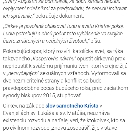
„
Svätý Augustín sa domnieval, že dobrí katolíci nebudú
ovplyvnení hriešnikmi za predpokladu, že nebudú imitovať
ich správanie,
“
pokračuje dokument.
„
Cirkev je povolaná ohlasovať ľudu a svetu Kristov pokoj.
Ľudia potrebujú a chcú počuť toto vyhlásenie vo svojich
často zmätených a neúplných životoch,“
píšu.
Pokračujúci spor, ktorý rozvíril katolícky svet, sa týka
takzvaného
„Kasperovho návrhu“
opustiť cirkevnú prax
nepripustiť k svätému prijímaniu tých, ktorí verejne žijú
v
„nezvyčajných“
sexuálnych vzťahoch. Vyformovali sa
dve nezmieriteľné strany a konflikt sa bude
pravdepodobne počas budúceho roka, pred začiatkom
synody biskupov 2015, stupňovať.
Cirkev, na základe
slov samotného
Krista
v
Evanjeliách sv. Lukáša a sv. Matúša, neuznáva
existenciu rozvodu a naďalej verí, že ktokoľvek, kto sa
po civilnom rozvode „znovu zosobáši“, žije v stave