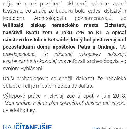
nájdené malé pozlátené sklenené tvárnice zvané
tesserae, čo značí, že budova bola kedysi dôležitým
kostolom. Archeológovia poznamenávajú, že
Willibald, biskup nemeckého mesta Eichstatt,
navštívil Svätú zem v roku 725 po Kr. a opísal
návštevu kostola v Betsaide, ktorý bol postavený nad
pozostatkami domu apoštolov Petra a Ondreja.
"
Je
pravdepodobné, že súčasné vykopávky dokazujú
existenciu tohto kostola
," vysvetľovali archeológovia vo
svojom vyhlásení.
Ďalší archeológovia sa snažili dokázať, že neďaleká
oblasť e-Tell je miestom Betsaidy-Julias.
Výkopové práce v el-Araj začnú opäť v júni 2018.
"
Momentálne máme plán pokračovať ďalších päť sezón
,"
uviedol Notley.
ČÍTANEJŠIE
dnes
týždeň
celkom