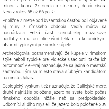
minca z konca 2.storočia a strieborný denár cisára
Nera z rokov 65 až 66 po Kr.
Približne 2 metre pod byzantskou časťou boli objavené
aj múry z rímskeho obdobia. Vedľa múrov sa
nachádzala veľká časť čiernobielej mozaikovej
podlahy s maltou, hlinenými tehlami a keramickými
otvormi typickými pre rímske kúpele.
Archeológovia poznamenávajú, že kúpele v rímskom
štýle neboli typické pre vidiecke usadlosti, takže ich
prítomnosť v el-Araj naznačuje, že sa jedná o mestskú
zástavbu. Tým sa miesto stáva sľubným kandidátom
na mesto Julias.
Geologický výskum tiež naznačuje, že Galilejské more,
druhé najnižšie položené jazero na svete, bolo počas
rímskeho obdobia nižšie, než sa predpokladalo.
Odborníci si dlho mysleli, že jazero bolo položené 209