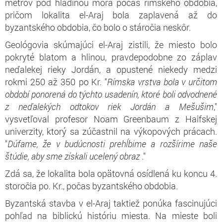
metrov pod hladinou mora počas rímskeho obdobia,
pričom lokalita el-Araj bola zaplavená až do
byzantského obdobia, čo bolo o stáročia neskôr.
Geológovia skúmajúci el-Araj zistili, že miesto bolo
pokryté blatom a hlinou, pravdepodobne zo záplav
neďalekej rieky Jordán, a opustené niekedy medzi
rokmi 250 až 350 po Kr. "
Rímska vrstva bola v určitom
období ponorená do týchto usadenín, ktoré boli odvodnené
z neďalekých odtokov riek Jordán a Mešušim
,"
vysvetľoval profesor Noam Greenbaum z Haifskej
univerzity, ktorý sa zúčastnil na výkopových prácach.
"
Dúfame, že v budúcnosti prehĺbime a rozšírime naše
štúdie, aby sme získali ucelený obraz
."
Zdá sa, že lokalita bola opätovná osídlená ku koncu 4.
storočia po. Kr., počas byzantského obdobia.
Byzantská stavba v el-Araj taktiež ponúka fascinujúci
pohľad na biblickú históriu miesta. Na mieste boli