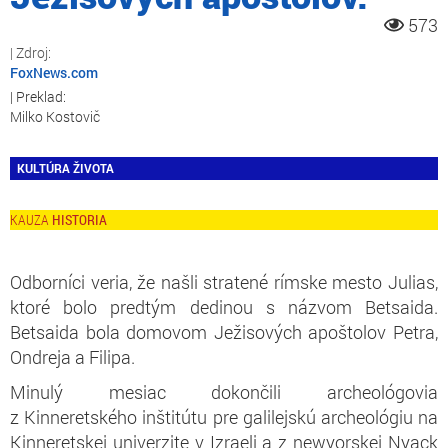
573
FoxNews.com
Milko Kostovič
KULTÚRA ŽIVOTA
HISTORIA
Odborníci veria, že našli stratené rímske mesto Julias,
ktoré bolo predtým dedinou s názvom Betsaida.
Betsaida bola domovom Ježisových apoštolov Petra,
Ondreja a Filipa.
Minulý mesiac dokončili archeológovia
z Kinneretského inštitútu pre galilejskú archeológiu na
Kinneretskej univerzite v Izraeli a z newyorskej Nyack