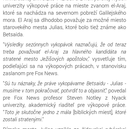
univerzity výkopové práce na mieste zvanom el-Araj,
ktoré sa nachádza na severnom pobreží Galilejského
mora. El Araj sa dlhodobo považuje za možné miesto
starovekého mesta Julias, ktoré bolo tiež známe ako
Betsaida.
"
Výsledky sezónnych vykopávok naznačujú, že od teraz
treba považovať el-Araj za hlavného kandidáta na
stratené mesto Ježišových apoštolov
," vysvetľuje tím,
podieľajúci sa na výkopových prácach, v stanovisku
zaslanom pre Fox News.
"
Sú tu náznaky, že práve vykopávame Betsaidu - Julias -
musíme v tom pokračovať, potvrdiť to a objasniť
," povedal
pre Fox News profesor Steven Notley z Nyack
univerzity, akademický riaditeľ pre výkopové práce.
"
Toto je skutočne jedno z mála
[biblických miest]
, ktoré
zostali stratenými
."