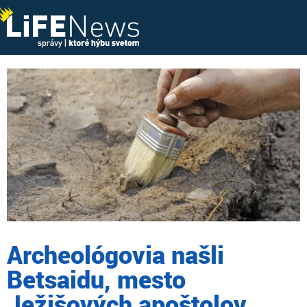
Archeológovia našli
Betsaidu, mesto
Ježišových apoštolov.