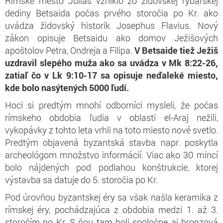
Rímske mesto Julias vzniklo zo židovskej rybárskej
dediny Betsaida počas prvého storočia po Kr. ako
uvádza židovský historik Josephus Flavius. Nový
zákon opisuje Betsaidu ako domov Ježišových
apoštolov Petra, Ondreja a Filipa.
V Betsaide tiež Ježiš
uzdravil slepého muža ako sa uvádza v Mk 8:22-26,
zatiaľ čo v Lk 9:10-17 sa opisuje neďaleké miesto,
kde bolo nasýtených 5000 ľudí.
Hoci si predtým mnohí odborníci mysleli, že počas
rímskeho obdobia ľudia v oblasti el-Araj nežili,
vykopávky z tohto leta vrhli na toto miesto nové svetlo.
Predtým objavená byzantská stavba napr. poskytla
archeológom množstvo informácií. Viac ako 30 mincí
bolo nájdených pod podlahou konštrukcie, ktorej
výstavba sa datuje do 5. storočia po Kr.
Pod úrovňou byzantskej éry sa však našla keramika z
rímskej éry, pochádzajúca z obdobia medzi 1. až 3.
storočím po Kr. S ňou tam boli spoločne aj bronzová