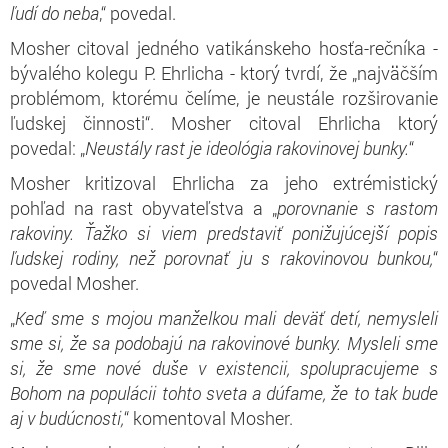
ľudí do neba
,“ povedal.
Mosher citoval jedného vatikánskeho hosťa-rečníka -
bývalého kolegu P. Ehrlicha - ktorý tvrdí, že „najväčším
problémom, ktorému čelíme, je neustále rozširovanie
ľudskej činnosti“. Mosher citoval Ehrlicha ktorý
povedal: „
Neustály rast je ideológia rakovinovej bunky.
“
Mosher kritizoval Ehrlicha za jeho extrémistický
pohľad na rast obyvateľstva a „
porovnanie s rastom
rakoviny. Ťažko si viem predstaviť ponižujúcejší popis
ľudskej rodiny, než porovnať ju s rakovinovou bunkou,
“
povedal Mosher.
„
Keď sme s mojou manželkou mali deväť detí, nemysleli
sme si, že sa podobajú na rakovinové bunky. Mysleli sme
si, že sme nové duše v existencii, spolupracujeme s
Bohom na populácii tohto sveta a dúfame, že to tak bude
aj v budúcnosti,
“ komentoval Mosher.