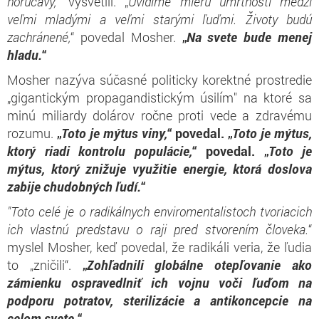
horúčavy,
“ vysvetlil. „
Uvidíme mieru úmrtnosti medzi
veľmi mladými a veľmi starými ľuďmi. Životy budú
zachránené,
“ povedal Mosher.
„
Na svete bude menej
hladu.
“
Mosher nazýva súčasné politicky korektné prostredie
„gigantickým propagandistickým úsilím" na ktoré sa
minú miliardy dolárov ročne proti vede a zdravému
rozumu.
„
Toto je mýtus viny,
“ povedal. „
Toto je mýtus,
ktorý riadi kontrolu populácie,
“ povedal. „
Toto je
mýtus, ktorý znižuje využitie energie, ktorá doslova
zabije chudobných ľudí.
“
"Toto celé je o radikálnych enviromentalistoch tvoriacich
ich vlastnú predstavu o raji pred stvorením človeka.
“
myslel Mosher, keď povedal, že radikáli veria, že ľudia
to „zničili“.
„
Zohľadnili globálne otepľovanie ako
zámienku ospravedlniť ich vojnu voči ľuďom na
podporu potratov, sterilizácie a antikoncepcie na
celom svete.
“