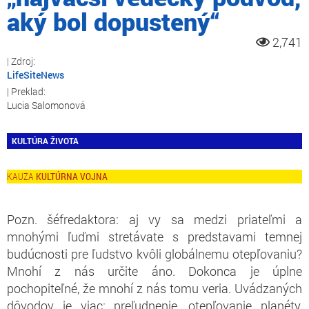
aký bol dopustený“
2,741
LifeSiteNews
Lucia Salomonová
KULTÚRA ŽIVOTA
KULTÚRNA VOJNA
Pozn. šéfredaktora: aj vy sa medzi priateľmi a
mnohými ľuďmi stretávate s predstavami temnej
budúcnosti pre ľudstvo kvôli globálnemu otepľovaniu?
Mnohí z nás určite áno. Dokonca je úplne
pochopiteľné, že mnohí z nás tomu veria. Uvádzaných
dôvodov je viac: preľudnenie, otepľovanie planéty,