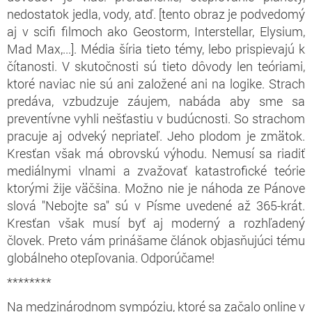
nedostatok jedla, vody, atď. [tento obraz je podvedomý
aj v scifi filmoch ako Geostorm, Interstellar, Elysium,
Mad Max,...]. Média šíria tieto témy, lebo prispievajú k
čítanosti. V skutočnosti sú tieto dôvody len teóriami,
ktoré naviac nie sú ani založené ani na logike. Strach
predáva, vzbudzuje záujem, nabáda aby sme sa
preventívne vyhli nešťastiu v budúcnosti. So strachom
pracuje aj odveký nepriateľ. Jeho plodom je zmätok.
Kresťan však má obrovskú výhodu. Nemusí sa riadiť
mediálnymi vlnami a zvažovať katastrofické teórie
ktorými žije väčšina. Možno nie je náhoda ze Pánove
slová "Nebojte sa" sú v Písme uvedené až 365-krát.
Kresťan však musí byť aj moderný a rozhľadený
človek. Preto vám prinášame článok objasňujúci tému
globálneho otepľovania. Odporúčame!
********
Na medzinárodnom sympóziu, ktoré sa začalo online v