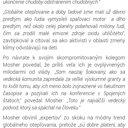
ukončenie chudoby odstránením chudobných.
“
„
Globálne otepľovanie a doby ľadové sme mali už dávno
predtým, ako ľudia vymysleli spaľovací motor a dlho
predtým, než okolo celej planéty pobehovali milióny ľudí,
čím sa zrodili malé emisné zdroje oxidu uhličitého
“,
zavtipkoval a citoval sa ako aktivisti v oblasti zmeny
klímy odvolávajú na deti.
Po návrate k svojim skompromitovaným kolegom
Mosher povedal, že príliš veľa ich je ovplývnených
milodarmi od vlády. „
Som naozaj šokovaný, ako sa
vedecká komunita zapredala za veľké výskumné granty a
to kvôli tomu, aby ich meno bolo zvýraznené vo fakultnom
časopise a pozývali ich na konferencie v Spojených
štátoch,
“ povedal Mosher. „
Toto je najväčší vedecký
podvod, ktorý sa spáchal na človeku.
“
Mosher obvinil „expertov“ zo skoku na módny trend
globálneho otepľovania, pretože „
sú dobre platení, aby