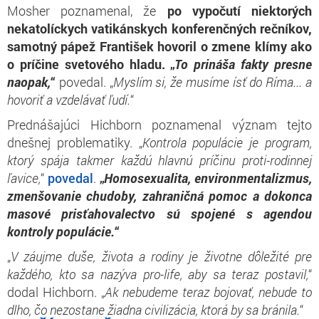
Mosher poznamenal, že
po vypočutí niektorých
nekatolíckych vatikánskych konferenčných rečníkov,
samotný pápež František hovoril o zmene klímy ako
o príčine svetového hladu. „
To prináša fakty presne
naopak,
“
povedal. „
Myslím si, že musíme ísť do Ríma... a
hovoriť a vzdelávať ľudí.
“
Prednášajúci Hichborn poznamenal význam tejto
dnešnej problematiky. „
Kontrola populácie je program,
ktorý spája takmer každú hlavnú príčinu proti-rodinnej
ľavice,
“
povedal
.
„
Homosexualita, environmentalizmus,
zmenšovanie chudoby, zahraničná pomoc a dokonca
masové prisťahovalectvo sú spojené s agendou
kontroly populácie.
“
„
V záujme duše, života a rodiny je životne dôležité pre
každého, kto sa nazýva pro-life, aby sa teraz postavil,
“
dodal Hichborn. „
Ak nebudeme teraz bojovať, nebude to
dlho, čo nezostane žiadna civilizácia, ktorá by sa bránila.
“