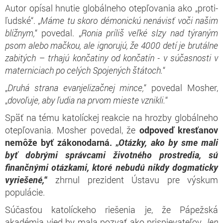
Autor opísal hnutie globálneho otepľovania ako „proti-
ľudské“. „
Máme tu skoro démonickú nenávisť voči našim
blížnym,
“ povedal. „
Ronia príliš veľké slzy nad týraným
psom alebo mačkou, ale ignorujú, že 4000 detí je brutálne
zabitých – trhajú končatiny od končatín - v súčasnosti v
materniciach po celých Spojených štátoch.
“
„
Druhá strana evanjelizačnej mince,
“ povedal Mosher,
„
dovoľuje, aby ľudia na prvom mieste vznikli.
“
Späť na tému katolíckej reakcie na hrozby globálneho
otepľovania. Mosher povedal, že
odpoveď kresťanov
nemôže byť zákonodarná. „
Otázky, ako by sme mali
byť dobrými správcami životného prostredia, sú
finančnými otázkami, ktoré nebudú nikdy dogmaticky
vyriešené,
“
zhrnul prezident Ústavu pre výskum
populácie.
Súčasťou katolíckeho riešenia je, že Pápežská
akadémia vied by mala pozvať ako prispievateľov „
len