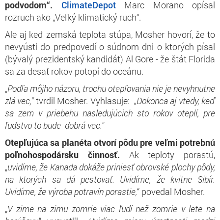
podvodom“.
ClimateDepot
Marc Morano opísal
rozruch ako „Veľký klimatický ruch“.
Ale aj keď zemská teplota stúpa, Mosher hovorí, že to
nevyústi do predpovedí o súdnom dni o ktorých písal
(bývalý prezidentský kandidát) Al Gore - že štát Florida
sa za desať rokov potopí do oceánu.
„
Podľa môjho názoru, trochu otepľovania nie je nevyhnutne
zlá vec,“
tvrdil Mosher. Vyhlasuje:
„Dokonca aj vtedy, keď
sa zem v priebehu nasledujúcich sto rokov oteplí, pre
ľudstvo to bude dobrá vec.
“
Otepľujúca sa planéta otvorí pôdu pre veľmi potrebnú
poľnohospodársku činnosť.
Ak teploty porastú,
„
uvidíme, že Kanada dokáže priniesť obrovské plochy pôdy,
na ktorých sa dá pestovať. Uvidíme, že kvitne Sibír.
Uvidíme, že výroba potravín porastie,
“ povedal Mosher.
„
V zime na zimu zomrie viac ľudí než zomrie v lete na