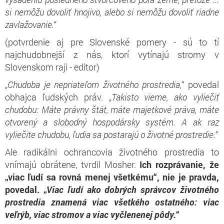
si nemôžu dovoliť hnojivo, alebo si nemôžu dovoliť riadne
zavlažovanie.
“
(potvrdenie aj pre Slovenské pomery - sú to tí
najchudobnejší z nás, ktorí vytínajú stromy v
Slovenskom raji - editor)
„
Chudoba je nepriateľom životného prostredia,
“ povedal
obhajca ľudských práv. „
Takisto vieme, ako vyliečiť
chudobu: Máte právny štát, máte majetkové práva, máte
otvorený a slobodný hospodársky systém. A ak raz
vyliečite chudobu, ľudia sa postarajú o životné prostredie.
“
Ale radikálni ochrancovia životného prostredia to
vnímajú obrátene, tvrdil Mosher.
Ich rozprávanie, že
„viac ľudí sa rovná menej všetkému“, nie je pravda,
povedal. „
Viac ľudí ako dobrých správcov životného
prostredia znamená viac všetkého ostatného: viac
veľrýb, viac stromov a viac vyčlenenej pôdy.
“