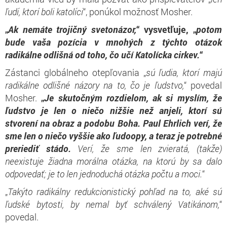
ľudí, ktorí boli katolíci
“, ponúkol možnosť Mosher.
„
Ak nemáte trojičný svetonázor,
“ vysvetľuje, „
potom
bude vaša pozícia v mnohých z týchto otázok
radikálne odlišná od toho, čo učí Katolícka cirkev.
“
Zástanci globálneho otepľovania „
sú ľudia, ktorí majú
radikálne odlišné názory na to, čo je ľudstvo,
“ povedal
Mosher.
„
Je skutočným rozdielom, ak si myslím, že
ľudstvo je len o niečo nižšie než anjeli, ktorí sú
stvorení na obraz a podobu Boha. Paul Ehrlich verí, že
sme len o niečo vyššie ako ľudoopy, a teraz je potrebné
preriediť stádo.
Verí, že sme len zvieratá, (takže)
neexistuje žiadna morálna otázka, na ktorú by sa dalo
odpovedať; je to len jednoduchá otázka počtu a moci.
“
„
Takýto radikálny redukcionistický pohľad na to, aké sú
ľudské bytosti, by nemal byť schválený Vatikánom,
“
povedal.