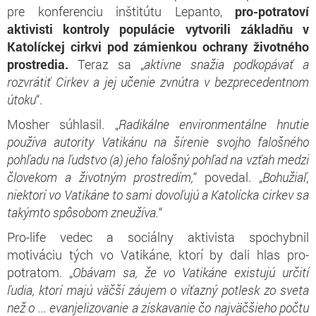
pre konferenciu inštitútu Lepanto,
pro-potratoví
aktivisti kontroly populácie vytvorili základňu v
Katolíckej cirkvi pod zámienkou ochrany životného
prostredia.
Teraz sa „
aktívne snažia podkopávať a
rozvrátiť Cirkev a jej učenie zvnútra v bezprecedentnom
útoku
“.
Mosher súhlasil. „
Radikálne environmentálne hnutie
používa autority Vatikánu na šírenie svojho falošného
pohľadu na ľudstvo (a) jeho falošný pohľad na vzťah medzi
človekom a životným prostredím,
“ povedal. „
Bohužiaľ,
niektorí vo Vatikáne to sami dovoľujú a Katolícka cirkev sa
takýmto spôsobom zneužíva.
“
Pro-life vedec a sociálny aktivista spochybnil
motiváciu tých vo Vatikáne, ktorí by dali hlas pro-
potratom. „
Obávam sa, že vo Vatikáne existujú určití
ľudia, ktorí majú väčší záujem o víťazný potlesk zo sveta
než o ... evanjelizovanie a získavanie čo najväčšieho počtu