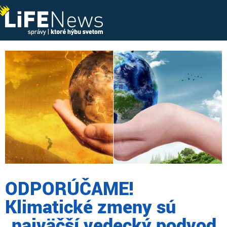
ODPORÚČAME!
Klimatické zmeny sú
„najväčší vedecký podvod,