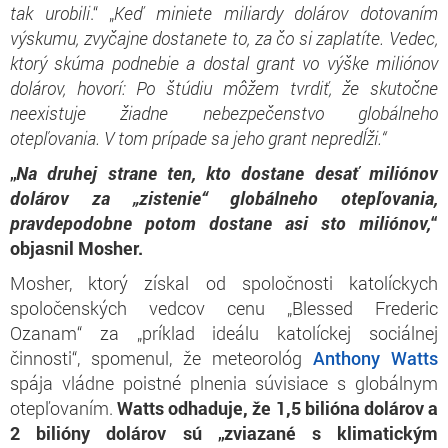
tak urobili
.“ „
Keď miniete miliardy dolárov dotovaním
výskumu, zvyčajne dostanete to, za čo si zaplatíte. Vedec,
ktorý skúma podnebie a dostal grant vo výške miliónov
dolárov, hovorí: Po štúdiu môžem tvrdiť, že skutočne
neexistuje žiadne nebezpečenstvo globálneho
otepľovania. V tom prípade sa jeho grant nepredĺži.“
„
Na druhej strane ten, kto dostane desať miliónov
dolárov za „zistenie“ globálneho otepľovania,
pravdepodobne potom dostane asi sto miliónov,
“
objasnil Mosher.
Mosher, ktorý získal od spoločnosti katolíckych
spoločenských vedcov cenu „Blessed Frederic
Ozanam“ za „príklad ideálu katolíckej sociálnej
činnosti“, spomenul, že meteorológ
Anthony Watts
spája vládne poistné plnenia súvisiace s globálnym
otepľovaním.
Watts odhaduje, že 1,5 bilióna dolárov a
2 bilióny dolárov sú „zviazané s klimatickým