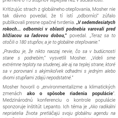
Kritizujúc strach z globálneho otepľovania, Mosher nie
tak dávno povedal, že tí istí „odborníci“ zúfalo
publikovali presne opačné tvrdenia.
„
V sedemdesiatych
rokoch... odborníci v oblasti podnebia varovali pred
blížiacou sa ľadovou dobou,
“
povedal. „
Teraz sa to
otočili o 180 stupňov, a je to globálne otepľovanie.
“
„
Pravdou je, že nikto naozaj nevie, čo sa v budúcnosti
stane s podnebím,
“ vysvetlil Mosher. „
Videli sme
extrémne teploty na studenej, ale aj na teplej strane, ktoré
sa v porovnaní s akýmikoľvek odhadmi s jedným alebo
dvomi stupňami zdajú nepodstatné.
“
Mosher hovoril o „environmentalizme a klimatických
zmenách
ako o spôsobe riadenia populácie
“.
Medzinárodnú konferenciu o kontrole populácie
sponzoruje inštitút Lepanto. Ich téma je „
Ako radikálni
nepriatelia života pretláčajú svoju globálnu agendu na