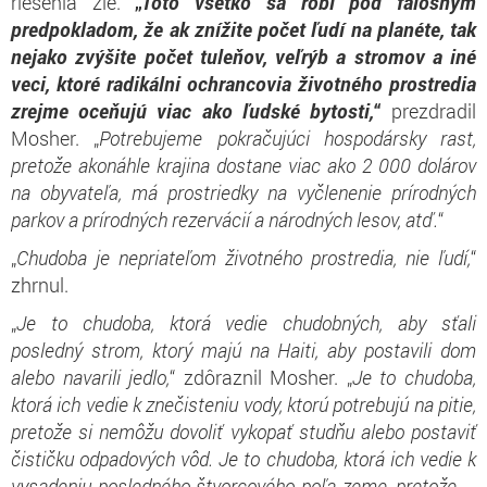
riešenia zlé.
„
Toto všetko sa robí pod falošným
predpokladom, že ak znížite počet ľudí na planéte, tak
nejako zvýšite počet tuleňov, veľrýb a stromov a iné
veci, ktoré radikálni ochrancovia životného prostredia
zrejme oceňujú viac ako ľudské bytosti,
“
prezdradil
Mosher. „
Potrebujeme pokračujúci hospodársky rast,
pretože akonáhle krajina dostane viac ako 2 000 dolárov
na obyvateľa, má prostriedky na vyčlenenie prírodných
parkov a prírodných rezervácií a národných lesov, atď.
“
„
Chudoba je nepriateľom životného prostredia, nie ľudí,
“
zhrnul.
„
Je to chudoba, ktorá vedie chudobných, aby sťali
posledný strom, ktorý majú na Haiti, aby postavili dom
alebo navarili jedlo,
“ zdôraznil Mosher. „
Je to chudoba,
ktorá ich vedie k znečisteniu vody, ktorú potrebujú na pitie,
pretože si nemôžu dovoliť vykopať studňu alebo postaviť
čističku odpadových vôd. Je to chudoba, ktorá ich vedie k
vysadeniu posledného štvorcového poľa zeme, pretože ...