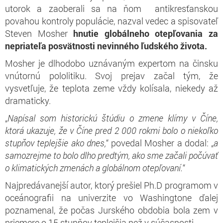
utorok a zaoberali sa na ňom antikresťanskou
povahou kontroly populácie, nazval vedec a spisovateľ
Steven Mosher
hnutie globálneho otepľovania za
nepriateľa posvätnosti nevinného ľudského života.
Mosher je dlhodobo uznávaným expertom na činsku
vnútornú pololitiku. Svoj prejav začal tým, že
vysvetľuje, že teplota zeme vždy kolísala, niekedy až
dramaticky.
„
Napísal som historickú štúdiu o zmene klímy v Číne,
ktorá ukazuje, že v Číne pred 2 000 rokmi bolo o niekoľko
stupňov teplejšie ako dnes,
“ povedal Mosher a dodal: „
a
samozrejme to bolo dlho predtým, ako sme začali počúvať
o klimatických zmenách a globálnom otepľovaní.
“
Najpredávanejší autor, ktorý prešiel Ph.D programom v
oceánografii na univerzite vo Washingtone ďalej
poznamenal, že počas Jurského obdobia bola zem v
priemere o 15 stupňov teplejšia než v súčasnosti.