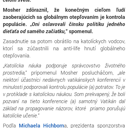
Mosher zdôraznil, že konečným cieľom ľudí
zaoberajúcich sa globálnym otepľovaním je kontrola
populácie. „
Oni oslavovali čínsku politiku jedného
dieťaťa od samého začiatku,
“ spomenul.
Zasadnutie sa potom obrátilo na katolíckych vodcov,
ktorí sa zúčastnili na anti-life hnutí globálneho
otepľovania.
„
Katolícka náuka podporuje správcovstvo životného
prostredia,
“ pripomenul Mosher poslucháčom, „
ale
niektorí účastníci nedávnych vatikánskych konferencií v
minulosti podporovali kontrolu populácie (a) potratov. To je
v protiklade s katolíckou náukou. Som prekvapený, že boli
pozvaní na tieto konferencie (a) samotný Vatikán dal
základ na propagovanie názorov, ktoré priamo porušujú
katolícke učenie.
“
Podľa
Michaela Hichborn
a, prezidenta sponzorstva