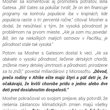
Mosher sa komentoval aj promotéra potratov, Billa
Gatesa. „
Bill Gates sa pokúšal tvrdiť, že on len financuje
programy na kontrolu populácie iba v krajinách, kde
populácia rastie o tri percentá ročne,
“ citoval Mosher a
dodal, že nesúhlasí s tým, že vysoká pôrodnosť je
problémom na prvom mieste. „
Ale ja som mu povedal:
Bill, len na niekoľkých malých ostrovov v Pacifiku, je
pôrodnosť stále tak vysoká.
“
Potom sa Mosher s Gatesom dostal k veci. „
Ak sa
obávate o vysokú pôrodnosť, liečenie detských chorôb,
zníženie miery detskej úmrtnosti a pôrodnosti, prirodzene
sa to zníži,
“ povedal miliardárovi z Microsoftu.
„
Dôvod,
prečo rodiny v Afrike ešte majú štyri a päť detí je, že
očakávajú, že kvôli chorobe prídu o jedno alebo dve
deti pred dosiahnutím dospelosti.
“
Mosher pokračoval vo svojom prejave, aby potvrdil, že
riešenia zástancov klimatických zmien majú všetky