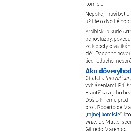
komisie.
Nepokoj musí byť cí
už ide o dvojité popr
Arcibiskup kúrie Ar
bohoslužby, poveda
že klebety o vatiká
zlé“. Podobne hovor
„jednoducho nesprá
Ako dôveryhod
Čitatelia
InfoVatican
vyhláseniami. Príli
Františka a jeho bez
Došlo k nemu pred n
prof. Roberto de Mat
„
tajnej komisie
“, kt
vitae
. De Mattei sp
Gilfredo Marengo.