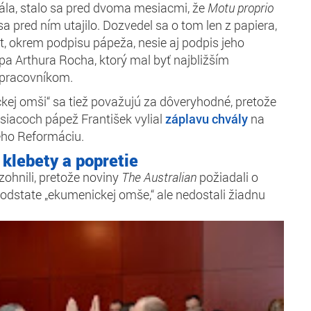
ála, stalo sa pred dvoma mesiacmi, že
Motu proprio
a pred ním utajilo. Dozvedel sa o tom len z papiera,
, okrem podpisu pápeža, nesie aj podpis jeho
pa Arthura Rocha, ktorý mal byť najbližším
upracovníkom.
kej omši“ sa tiež považujú za dôveryhodné, pretože
iacoch pápež František vylial
záplavu chvály
na
eho Reformáciu.
 klebety a popretie
zohnili, pretože noviny
The Australian
požiadali o
odstate „ekumenickej omše,“ ale nedostali žiadnu