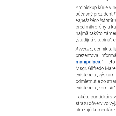
Arcibiskup kúrie Vi
súčasný prezident
P
Pápežského inštitútu
pred mikrofóny a k
najmä takýto zámer.
„študijná skupina“, 
Avvenire
, denník tal
prezentoval informác
manipuláciu
.“ Tiet
Msgr. Gilfredo Mar
existenciu „výskumn
odmietnutie zo stra
existenciu „komisie“
Takéto puntičkárstv
stratu dôvery vo vy
ukazujú komentáre