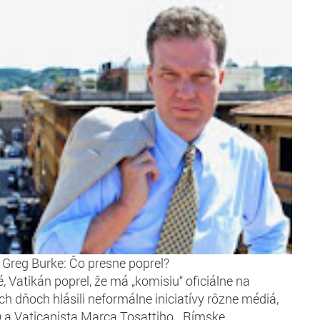
Greg Burke: Čo presne poprel?
 Vatikán poprel, že má „komisiu“ oficiálne na
ch dňoch hlásili neformálne iniciatívy rôzne médiá,
a
a Vaticanista Marca Tosattiho. „Rímske