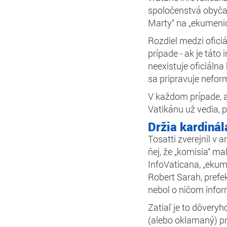
spoločenstvá obyčaj
Marty“ na „ekumenic
Rozdiel medzi ofici
prípade - ak je táto
neexistuje oficiáln
sa pripravuje nefor
V každom prípade, a
Vatikánu už vedia, p
Držia kardiná
Tosatti zverejnil v
ňej, že „komisia“ ma
InfoVaticana, „ekum
Robert Sarah, prefe
nebol o ničom info
Zatiaľ je to dôvery
(alebo oklamaný) p