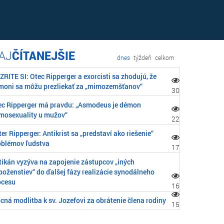
ČÍTANEJŠIE
dnes
týždeň
celkom
RITE SI: Otec Ripperger a exorcisti sa zhodujú, že
moni sa môžu prezliekať za „mimozemšťanov“
30
ec Ripperger má pravdu: „Asmodeus je démon
mosexuality u mužov“
22
er Ripperger: Antikrist sa „predstaví ako riešenie“
oblémov ľudstva
17
tikán vyzýva na zapojenie zástupcov „iných
boženstiev“ do ďalšej fázy realizácie synodálneho
ocesu
16
cná modlitba k sv. Jozefovi za obrátenie člena rodiny
15