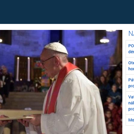
POZ
dé
Ot
ho
Pát
pr
Va
ná
pr
Mo