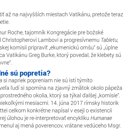
tiť až na najvyšších miestach Vatikánu, pretože teraz
etie.
thur Roche, tajomník Kongregácie pre božské
l Christopherovi Lambovi a progresívnemu
Tabletu,
nskej komisii pripraviť „ekumenickú omšu“ sú „úplne
ca Vatikánu Greg Burke, ktorý povedal, že klebety sú
vne“.
né sú popretia?
a
si napriek popreniam nie sú istí týmito
š veľa ľudí si spomína na zjavný zmätok okolo pápeža
prostredného okolia, ktorý sa týkal ďalšej „komisie“.
iekoľkými mesiacmi. 14. júna 2017 rímsky historik
tei celkom konkrétne napísal v eseji o existencii
orej úlohou je re-interpretovať encykliku
Humanae
omenul aj mená poverencov, vrátane vedúceho Msgr.