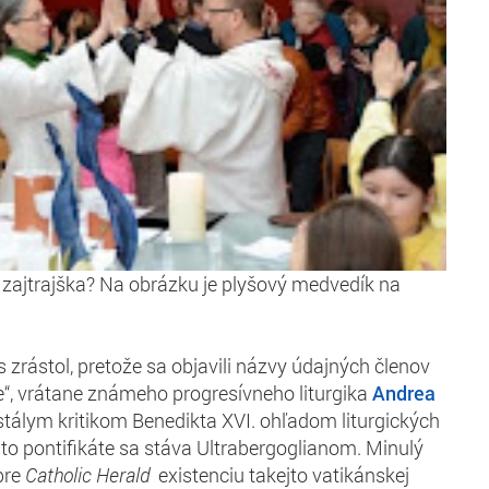
zajtrajška? Na obrázku je plyšový medvedík na
 zrástol, pretože sa objavili názvy údajných členov
ie“, vrátane známeho progresívneho liturgika
Andrea
ustálym kritikom Benedikta XVI. ohľadom liturgických
to pontifikáte sa stáva Ultrabergoglianom. Minulý
 pre
Catholic Herald
existenciu takejto vatikánskej