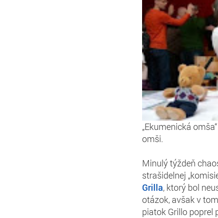
„Ekumenická omša“ 
omši.
Minulý týždeň chaos
strašidelnej „komis
Grilla
, ktorý bol ne
otázok, avšak v tom
piatok Grillo poprel