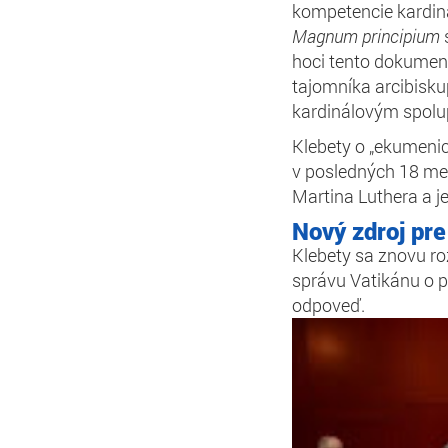
kompetencie kardin
Magnum principium
s
hoci tento dokument
tajomníka arcibisku
kardinálovým spol
Klebety o „ekumenic
v posledných 18 mes
Martina Luthera a j
Nový zdroj pre
Klebety sa znovu ro
správu Vatikánu o p
odpoveď.