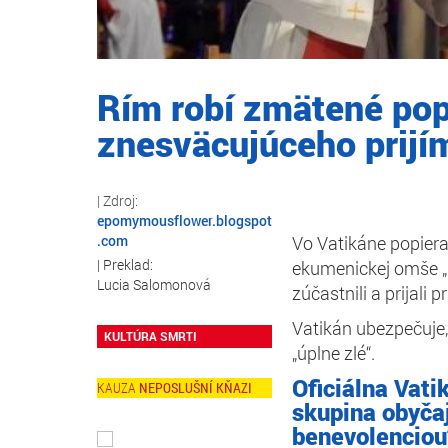
Rím robí zmätené pop
znesväcujúceho prijí
epomymousflower.blogspot
.com
Vo Vatikáne popiera
ekumenickej omše „p
Lucia Salomonová
zúčastnili a prijali p
Vatikán ubezpečuje,
KULTÚRA SMRTI
„úplne zlé“.
Oficiálna Vat
NEPOSLUŠNÍ KŇAZI
skupina obyča
benevolenciou