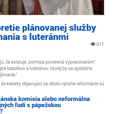
retie plánovanej služby
mania s luteránmi
611
jú, že existuje „komisia poverená vypracovaním“
re katolíkov a luteránov, ktorej by sa spoločne
rijímanie.“
 že klebety objavujúci sa okolo výročia reformácie sú
ikánska komisia alebo neformálna
jných ľudí s pápežskou
?