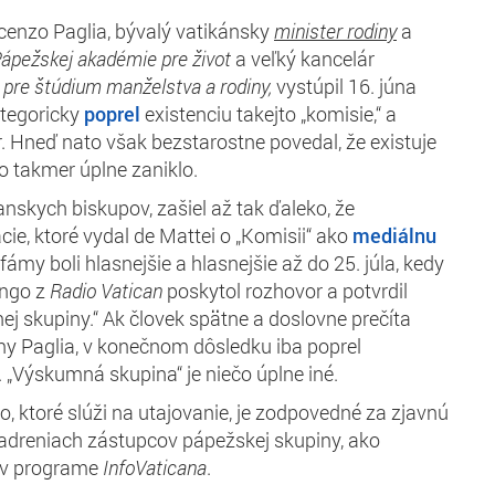
ncenzo Paglia, bývalý vatikánsky
minister rodiny
a
ápežskej akadémie pre život
a veľký kancelár
 pre štúdium manželstva a rodiny,
vystúpil 16. júna
ategoricky
poprel
existenciu takejto „komisie,“ a
 Hneď nato však bezstarostne povedal, že existuje
čo takmer úplne zaniklo.
ianskych biskupov, zašiel až tak ďaleko, že
ie, ktoré vydal de Mattei o „Komisii“ ako
mediálnu
o fámy boli hlasnejšie a hlasnejšie až do 25. júla, kedy
engo z
Radio Vatican
poskytol rozhovor a potvrdil
ej skupiny.“ Ak človek spätne a doslovne prečíta
ny Paglia, v konečnom dôsledku iba poprel
. „Výskumná skupina“ je niečo úplne iné.
o, ktoré slúži na utajovanie, je zodpovedné za zjavnú
jadreniach zástupcov pápežskej skupiny, ako
 v programe
InfoVaticana
.