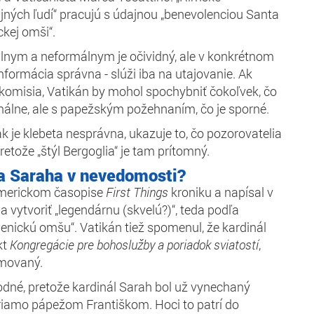
ných ľudí“ pracujú s údajnou „benevolenciou Santa
kej omši“.
álnym a neformálnym je očividný, ale v konkrétnom
 informácia správna - slúži iba na utajovanie. Ak
a komisia, Vatikán by mohol spochybniť čokoľvek, čo
málne, ale s papežským požehnaním, čo je sporné.
k je klebeta nesprávna, ukazuje to, čo pozorovatelia
retože „štýl Bergoglia“ je tam prítomný.
la Saraha v nevedomosti?
 americkom časopise
First Things
kroniku a napísal v
la vytvoriť „legendárnu (skvelú?)“, teda podľa
enickú omšu“. Vatikán tiež spomenul, že kardinál
kt
Kongregácie pre bohoslužby a poriadok sviatostí
,
rmovaný.
hodné, pretože kardinál Sarah bol už vynechaný
riamo pápežom Františkom. Hoci to patrí do