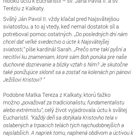
hlbokú úctu k Eucharistii – sv. Jána Pavla II. a sv.
Teréziu z Kalkaty.
Svätý Ján Pavol II. vždy kľačal pred Najsvätejšou
sviatosťou, a to aj vtedy, keď nemal dostatok síl a
potreboval pomoc ostatných.
„Do posledných dní nám
chcel dať veľké svedectvo o úcte k Najsvätejšej
sviatosti,“
píše kardinál Sarah.
„Prečo sme takí pyšní a
necitliví ku znameniam, ktoré sám Boh ponúka pre naše
duchovné dozrievanie a blízky vzťah s Ním? Je skutočne
také ponižujúce skloniť sa a zostať na kolenách pri pánovi
Ježišovi Kristovi? “
Podobne Matka Tereza z Kalkaty, ktorú ťažko
možno
„považovať za tradicionalistu, fundamentalistu
alebo extrémistu“
, celý život vyjadrovala úctu k svätej
Eucharistii.
“Každý deň sa dotýkala Kristovho tela v
oslabených a trpiacich telách tých najchudobnejších a
najslabších. A napriek tomu, naplnená obdivom a úctivou k