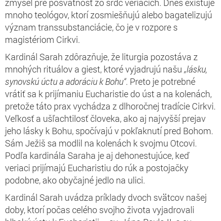
zmysel pre posvätnosť zo sŕdc veriacich. Dnes existuje
mnoho teológov, ktorí zosmiešňujú alebo bagatelizujú
význam transsubstanciácie, čo je v rozpore s
magistériom Cirkvi.
Kardinál Sarah zdôrazňuje, že liturgia pozostáva z
mnohých rituálov a giest, ktoré vyjadrujú našu
„lásku,
synovskú úctu a adoráciu k Bohu“
. Preto je potrebné
vrátiť sa k prijímaniu Eucharistie do úst a na kolenách,
pretože táto prax vychádza z dlhoročnej tradície Cirkvi.
Veľkosť a ušľachtilosť človeka, ako aj najvyšší prejav
jeho lásky k Bohu, spočívajú v pokľaknutí pred Bohom.
Sám Ježiš sa modlil na kolenách k svojmu Otcovi.
Podľa kardinála Saraha je aj dehonestujúce, keď
veriaci prijímajú Eucharistiu do rúk a postojačky
podobne, ako obyčajné jedlo na ulici.
Kardinál Sarah uvádza príklady dvoch svätcov našej
doby, ktorí počas celého svojho života vyjadrovali