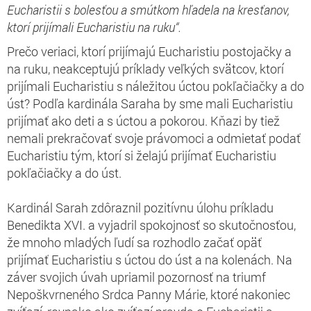
Eucharistii s bolesťou a smútkom hľadela na kresťanov,
ktorí prijímali Eucharistiu na ruku“.
Prečo veriaci, ktorí prijímajú Eucharistiu postojačky a
na ruku, neakceptujú príklady veľkých svätcov, ktorí
prijímali Eucharistiu s náležitou úctou pokľačiačky a do
úst? Podľa kardinála Saraha by sme mali Eucharistiu
prijímať ako deti a s úctou a pokorou. Kňazi by tiež
nemali prekračovať svoje právomoci a odmietať podať
Eucharistiu tým, ktorí si želajú prijímať Eucharistiu
pokľačiačky a do úst.
Kardinál Sarah zdôraznil pozitívnu úlohu príkladu
Benedikta XVI. a vyjadril spokojnosť so skutočnosťou,
že mnoho mladých ľudí sa rozhodlo začať opäť
prijímať Eucharistiu s úctou do úst a na kolenách. Na
záver svojich úvah upriamil pozornosť na triumf
Nepoškvrneného Srdca Panny Márie, ktoré nakoniec