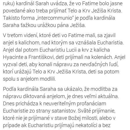
ruku) kardinál Sarah uvádza, že vo Fatime bolo jasne
povedané ako treba prijímať Telo a Krv Ježiša Krista.
Takisto forma „intercommunio“ je podľa kardinála
Saraha ťažkou urážkou pána Ježiša.
V treťom videní, ktoré deti vo Fatime mali, sa zjavil
anjel s kalichom, nad ktorým sa vznášala Eucharistia.
Anjel dal potom Eucharistiu Lucii a krv z kalicha
Hyacinte a Františkovi, deti prijímali na kolenách. Anjel
vyzval deti, aby konali nápravu za nevďačných ľudí,
ktorí urážajú Telo a Krv Ježiša Krista, deti sa potom
spolu s anjelom modlili.
Podľa kardinála Saraha sa ukázalo, že modlitba za
nápravu diktovaná anjelom, je dnes veľmi aktuálna.
Dnes prichádza k neuveriteľným profanáciam
Eucharistie zo strany satanistov. Sväté prijímanie,
ktoré nie je prijímané v stave Božej milosti, alebo v
prípade ak Eucharistiu prijímajú nekatolíci a bez