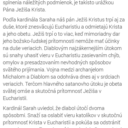
splnenia náležitých podmienok, je takisto urážkou
Pána Ježiša Krista.
Podľa kardinála Saraha náš pán Ježiš Kristus trpí aj za
duše, ktoré znesväcujú Eucharistiu a odmietajú Krista
a jeho obetu. Ježiš trpí o to viac, keď mimoriadny dar
jeho božsko-ľudskej prítomnosti nemôže mať účinky
na duše veriacich. Diablovým najzákernejším útokom
sú snahy uhasiť vieru v Eucharistiu zasievaním chýb,
omylov a presadzovaním nevhodných spôsobov
svätého prijímania. Vojna medzi archanjelom
Michalom a Diablom sa odohráva dnes aj v srdciach
veriacich. Terčom hlavného satanovho útoku je obeta
svätej omše a skutočná prítomnosť Ježiša v
Eucharistii.
Kardinál Sarah uviedol, že diabol útočí dvoma
spôsobmi. Snaží sa oslabiť vieru katolíkov v skutočnú
prítomnosť Krista v Eucharistii a pokúša sa odstrániť