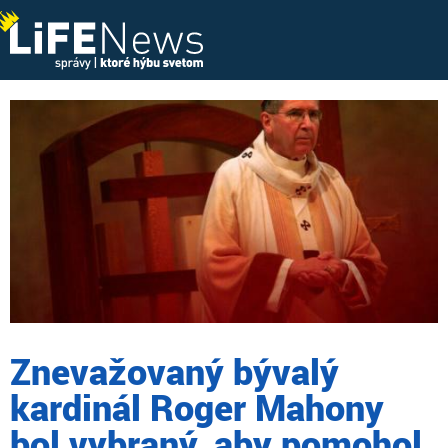
Znevažovaný bývalý
kardinál Roger Mahony
bol vybraný, aby pomohol