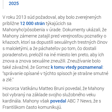
2025
V roku 2013 súd požadoval, aby bolo zverejnených
približne
12 000 strán
týkajúcich sa
Mahonyho’pôsobenia v úrade. Dokumenty ukázali, že
Mahony zámerne zatajil pred verejnosťou poznatky o
kňazoch, ktorí sa dopustili sexuálnych trestných činov
s maloletými, a že páchateľov po tom, čo dostali
poradenstvo, preložil na iné miesto len preto, aby ich
znova a znova sexuálne zneužili. Zneužívanie bolo
také závažné, že Gomez
k tomu vtedy poznamenal
:
“správanie opísané v týchto spisoch je strašne smutné
a zlé.”
Hovorca Vatikánu Matteo Bruni povedal, že Mahony
bol vybraný na základe svojho služobného veku
kardinála. Mahony však
povedal
ABC 7 News, že s
Františkom často komunikujú.