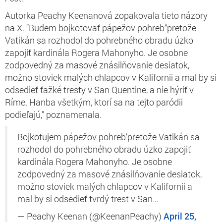
Autorka Peachy Keenanová zopakovala tieto názory
na X. “Budem bojkotovať pápežov pohreb“pretože
Vatikán sa rozhodol do pohrebného obradu úzko
zapojiť kardinála Rogera Mahonyho. Je osobne
zodpovedný za masové znásilňovanie desiatok,
možno stoviek malých chlapcov v Kalifornii a mal by si
odsedieť ťažké tresty v San Quentine, a nie hýriť v
Ríme. Hanba všetkým, ktorí sa na tejto paródii
podieľajú,” poznamenala.
Bojkotujem pápežov pohreb’pretože Vatikán sa
rozhodol do pohrebného obradu úzko zapojiť
kardinála Rogera Mahonyho. Je osobne
zodpovedný za masové znásilňovanie desiatok,
možno stoviek malých chlapcov v Kalifornii a
mal by si odsedieť tvrdý trest v San…
— Peachy Keenan (@KeenanPeachy)
April 25,