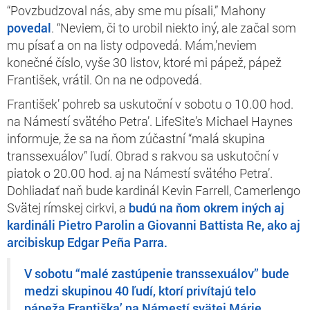
“Povzbudzoval nás, aby sme mu písali,” Mahony
povedal
. “Neviem, či to urobil niekto iný, ale začal som
mu písať a on na listy odpovedá. Mám,’neviem
konečné číslo, vyše 30 listov, ktoré mi pápež, pápež
František, vrátil. On na ne odpovedá.
František’
pohreb sa uskutoční v sobotu o 10.00 hod.
na Námestí svätého Petra’
. LifeSite’s Michael Haynes
informuje, že sa na ňom zúčastní “malá skupina
transsexuálov”
ľudí. Obrad s rakvou sa uskutoční v
piatok o 20.00 hod. aj na Námestí svätého Petra’.
Dohliadať naň bude kardinál Kevin Farrell, Camerlengo
Svätej rímskej cirkvi, a
budú na ňom okrem iných aj
kardináli Pietro Parolin a Giovanni Battista Re, ako aj
arcibiskup Edgar Peña Parra.
V sobotu “malé zastúpenie transsexuálov” bude
medzi skupinou 40 ľudí, ktorí privítajú telo
pápeža Františka’ na Námestí svätej Márie