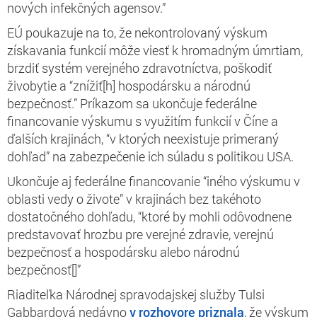
nových infekčných agensov.”
EÚ poukazuje na to, že nekontrolovaný výskum
získavania funkcií môže viesť k hromadným úmrtiam,
brzdiť
systém verejného zdravotníctva, poškodiť
živobytie a “znížiť[h] hospodársku a národnú
bezpečnosť.” Príkazom sa ukončuje federálne
financovanie výskumu s využitím funkcií v Číne a
ďalších krajinách, “v ktorých neexistuje primeraný
dohľad” na zabezpečenie ich súladu s politikou USA.
Ukončuje aj federálne financovanie “iného výskumu v
oblasti vedy o živote” v krajinách bez takéhoto
dostatočného dohľadu, “ktoré by mohli odôvodnene
predstavovať hrozbu pre verejné zdravie, verejnú
bezpečnosť a hospodársku alebo národnú
bezpečnosť[]”
Riaditeľka Národnej spravodajskej služby Tulsi
Gabbardová nedávno
v rozhovore priznala
, že výskum