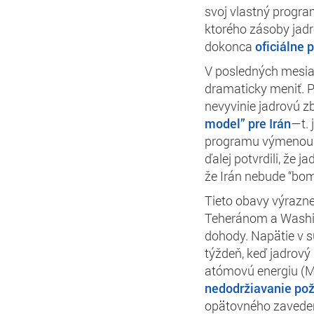
svoj vlastný progr
ktorého zásoby jadr
dokonca
oficiálne p
V posledných mesiac
dramaticky meniť. P
nevyvinie jadrovú 
model” pre Irán
—t. 
programu výmenou z
ďalej potvrdili, že 
že Irán nebude “bo
Tieto obavy výrazn
Teheránom a Washin
dohody. Napätie v s
týždeň, keď jadrov
atómovú energiu (M
nedodržiavanie pož
opätovného zavedeni