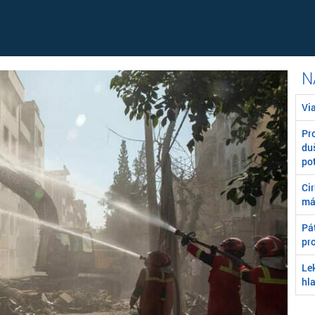
Vi
Pr
du
po
Ci
má
Pát
pr
Le
hla