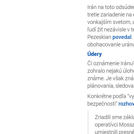
Irán na toto odsúd
tretie zariadenie n
vonkajším svetom, a
ľudí žiť nezávisle v 
Pezeskian
povedal
obohacovanie uránu
Údery
Či oznámenie Iránu’
zohralo nejakú úlohu
známe. Je však zná
plánovania, sledovan
Konkrétne podľa “vy
bezpečnosti”
rozho
Zriadili sme zákl
operatívci Mossa
umiestnili presné