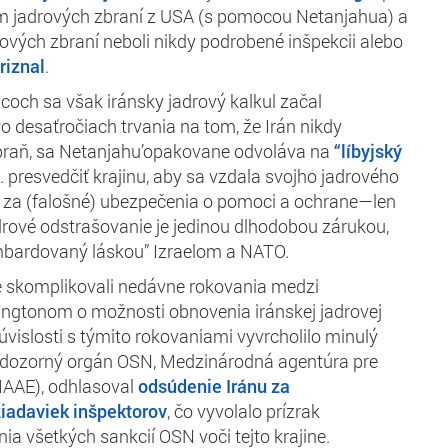
am jadrových zbraní z USA (s pomocou Netanjahua) a
ových zbraní neboli nikdy podrobené inšpekcii alebo
riznal
.
och sa však iránsky jadrový kalkul začal
o desaťročiach trvania na tom, že Irán nikdy
zbraň, sa Netanjahu’opakovane odvoláva na
“líbyjský
j. presvedčiť krajinu, aby sa vzdala svojho jadrového
a (falošné) ubezpečenia o pomoci a ochrane—len
jadrové odstrašovanie je jedinou dlhodobou zárukou,
mbardovaný láskou” Izraelom a NATO.
e skomplikovali nedávne rokovania medzi
gtonom o možnosti obnovenia iránskej jadrovej
úvislosti s týmito rokovaniami vyvrcholilo minulý
ý dozorný orgán OSN, Medzinárodná agentúra pre
AAE), odhlasoval
odsúdenie Iránu za
iadaviek inšpektorov
, čo vyvolalo prízrak
a všetkých sankcií OSN voči tejto krajine.