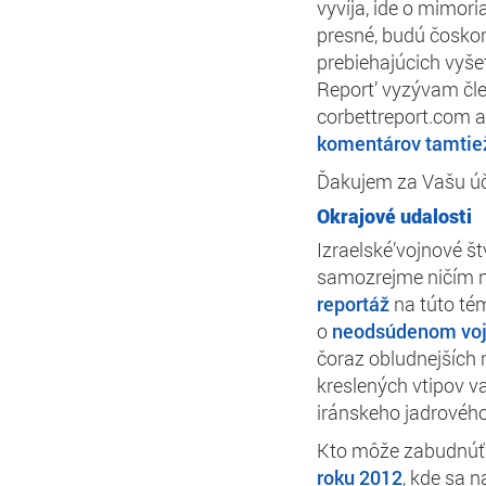
vyvíja, ide o mimori
presné, budú čoskor
prebiehajúcich vyše
Report’ vyzývam čl
corbettreport.com a
komentárov tamtie
Ďakujem za Vašu úč
Okrajové udalosti
Izraelské’vojnové š
samozrejme ničím no
reportáž
na túto tém
o
neodsúdenom voj
čoraz obludnejších 
kreslených vtipov v
iránskeho jadrovéh
Kto môže zabudnúť 
roku 2012
, kde sa 