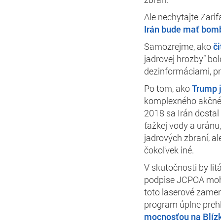
Ale nechytajte Zarif
Irán bude mať bom
Samozrejme, ako
či
jadrovej hrozby” bo
dezinformáciami, p
Po tom, ako
Trump 
komplexného akčného
2018 sa Irán dostal
ťažkej vody a uránu,
jadrových zbraní, al
čokoľvek iné.
V skutočnosti by lit
podpise JCPOA mohla
toto laserové zamera
program úplne prehl
mocnosťou na Blízk