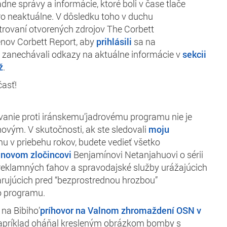
adne správy a informácie, ktoré boli v čase tlače
o neaktuálne. V dôsledku toho v duchu
trovaní otvorených zdrojov The Corbett
enov Corbett Report, aby
prihlásili
sa na
 zanechávali odkazy na aktuálne informácie v
sekcii
ž
.
asť!
tvanie proti iránskemu’jadrovému programu nie je
vým. V skutočnosti, ak ste sledovali
moju
u v priebehu rokov, budete vedieť všetko
novom zločincovi
Benjamínovi Netanjahuovi o sérii
reklamných ťahov a spravodajské služby urážajúcich
arujúcich pred “bezprostrednou hrozbou”
o programu.
na Bibiho’
príhovor na Valnom zhromaždení OSN v
napríklad oháňal kresleným obrázkom bomby s