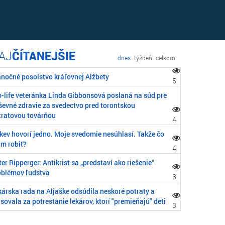
ČÍTANEJŠIE
dnes
týždeň
celkom
anočné posolstvo kráľovnej Alžbety
5
o-life veteránka Linda Gibbonsová poslaná na súd pre
ševné zdravie za svedectvo pred torontskou
tratovou továrňou
4
rkev hovorí jedno. Moje svedomie nesúhlasí. Takže čo
m robiť?
4
er Ripperger: Antikrist sa „predstaví ako riešenie“
oblémov ľudstva
3
kárska rada na Aljaške odsúdila neskoré potraty a
sovala za potrestanie lekárov, ktorí "premieňajú" deti
3