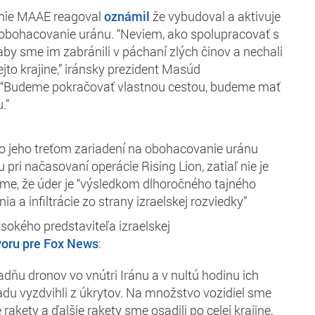
enie MAAE reagoval
oznámil
že vybudoval a aktivuje
a obohacovanie uránu. “Neviem, ako spolupracovať s
by sme im zabránili v páchaní zlých činov a nechali
tejto krajine,” iránsky prezident Masúd
. “Budeme pokračovať vlastnou cestou, budeme mať
.”
o jeho treťom zariadení na obohacovanie uránu
 pri načasovaní operácie Rising Lion, zatiaľ nie je
me, že úder je “výsledkom dlhoročného tajného
ia a infiltrácie zo strany izraelskej rozviedky”
sokého predstaviteľa izraelskej
voru pre Fox News
:
adňu dronov vo vnútri Iránu a v nultú hodinu ich
du vyzdvihli z úkrytov. Na množstvo vozidiel sme
 rakety a ďalšie rakety sme osadili po celej krajine,