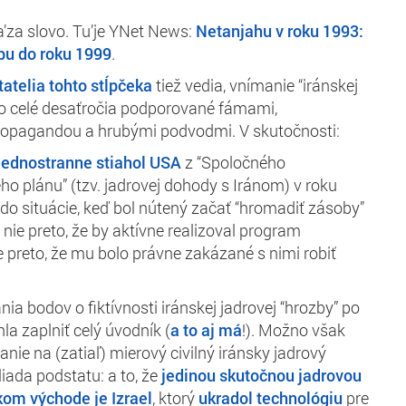
a’za slovo. Tu’je YNet News:
Netanjahu v roku 1993:
bu do roku 1999
.
tatelia tohto stĺpčeka
tiež vedia, vnímanie “iránskej
lo celé desaťročia podporované fámami,
ropagandou a hrubými podvodmi. V skutočnosti:
jednostranne stiahol USA
z “Spoločného
 plánu” (tzv. jadrovej dohody s Iránom) v roku
 do situácie, keď bol nútený začať “hromadiť zásoby”
 nie preto, že by aktívne realizoval program
e preto, že mu bolo právne zakázané s nimi robiť
ánia bodov o fiktívnosti iránskej jadrovej “hrozby” po
 zaplniť celý úvodník (
a to aj má
!). Možno však
nie na (zatiaľ) mierový civilný iránsky jadrový
iada podstatu: a to, že
jedinou skutočnou jadrovou
om východe je Izrael
, ktorý
ukradol technológiu
pre