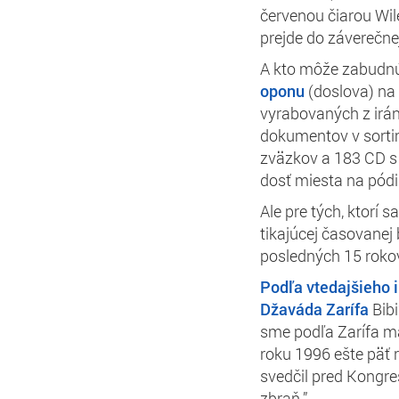
červenou čiarou Wil
prejde do záverečne
A kto môže zabudnú
oponu
(doslova) na 
vyrabovaných z irá
dokumentov v sorti
zväzkov a 183 CD s
dosť miesta na pódi
Ale pre tých, ktorí
tikajúcej časovane
posledných 15 rokov,
Podľa vtedajšieho
Džaváda Zarífa
Bibi
sme podľa Zarífa ma
roku 1996 ešte päť
svedčil pred Kongre
zbraň.”