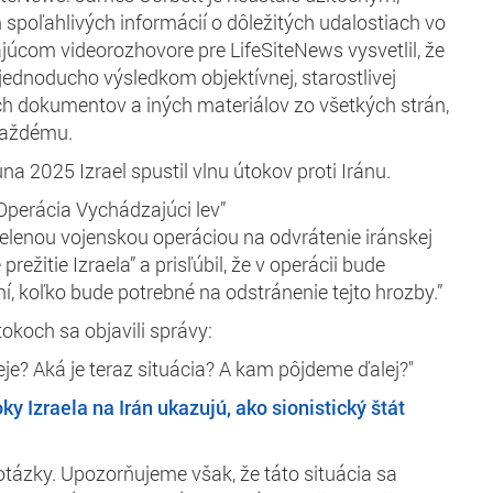
spoľahlivých informácií o dôležitých udalostiach vo
júcom videorozhovore pre LifeSiteNews vysvetlil, že
 jednoducho výsledkom objektívnej, starostlivej
h dokumentov a iných materiálov zo všetkých strán,
každému.
úna 2025 Izrael spustil vlnu útokov proti Iránu.
perácia Vychádzajúci lev”
elenou vojenskou operáciou na odvrátenie iránskej
režitie Izraela” a prisľúbil, že v operácii bude
í, koľko bude potrebné na odstránenie tejto hrozby.”
okoch sa objavili správy:
eje? Aká je teraz situácia? A kam pôjdeme ďalej?"
ky Izraela na Irán ukazujú, ako sionistický štát
tázky. Upozorňujeme však, že táto situácia sa