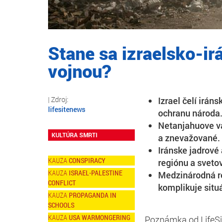
Stane sa izraelsko-ir
vojnou?
Izrael čelí irán
lifesitenews
ochranu národa
Netanjahuove va
KULTÚRA SMRTI
a znevažované.
Iránske jadrové
CONSPIRACY
regiónu a sveto
ISRAEL-PALESTINE
Medzinárodná re
CONFLICT
komplikuje situá
PROPAGANDA IN
SCHOOLS
USA WARMONGERING
Poznámka od LifeSi