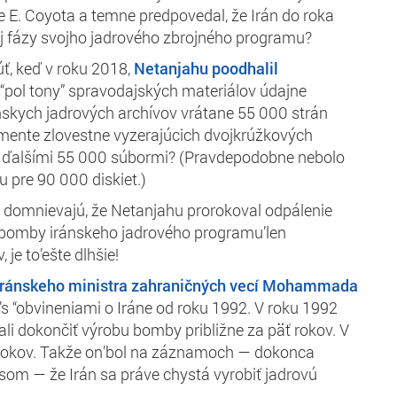
e E. Coyota a temne predpovedal, že Irán do roka
j fázy svojho jadrového zbrojného programu?
ť, keď v roku 2018,
Netanjahu poodhalil
“pol tony” spravodajských materiálov údajne
nskych jadrových archívov vrátane 55 000 strán
mente zlovestne vyzerajúcich dvojkrúžkových
 ďalšími 55 000 súbormi? (Pravdepodobne nebolo
u pre 90 000 diskiet.)
 sa domnievajú, že Netanjahu prorokoval odpálenie
j bomby iránskeho jadrového programu’len
 je to’ešte dlhšie!
 iránskeho ministra zahraničných vecí Mohammada
’s “obvineniami o Iráne od roku 1992. V roku 1992
li dokončiť výrobu bomby približne za päť rokov. V
 rokov. Takže on’bol na záznamoch — dokonca
som — že Irán sa práve chystá vyrobiť jadrovú