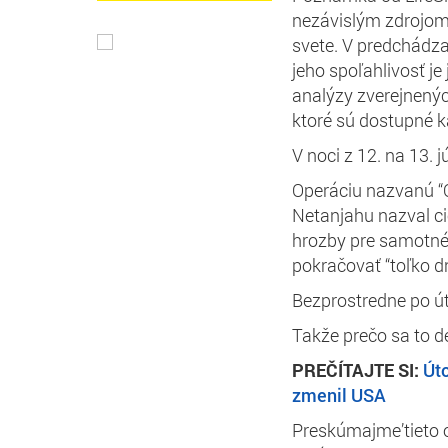
nezávislým zdrojom 
svete. V predchádza
jeho spoľahlivosť je
analýzy zverejnenýc
ktoré sú dostupné 
V noci z 12. na 13. j
Operáciu nazvanú “O
Netanjahu nazval ci
hrozby pre samotné p
pokračovať “toľko dn
Bezprostredne po út
Takže prečo sa to d
PREČÍTAJTE SI:
Úto
zmenil USA
Preskúmajme’tieto o