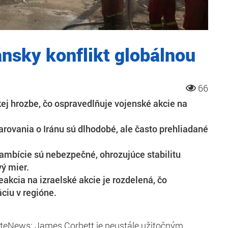
ánsky konflikt globálnou
66
skej hrozbe, čo ospravedlňuje vojenské akcie na
.
rovania o Iránu sú dlhodobé, ale často prehliadané
 ambície sú nebezpečné, ohrozujúce stabilitu
vý mier.
akcia na izraelské akcie je rozdelená, čo
ciu v regióne.
teNews: James Corbett je neustále užitočným,