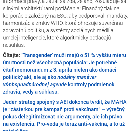
informácií pravý, a zatiaľ sa zdá, že áno, zosúlaďuje sa
s inými architektúrami potláčania: Finančný tlak na
korporácie založený na ESG, aby podporovali mandáty,
harmonizácia zmlúv WHO, ktorá ohrozuje suverénnu
zdravotnú politiku, a systémy sociálnych médií a
umelej inteligencie, ktoré algoritmicky potláčajú
nesúhlas.
Čítajte:
‘Transgender’ muži majú o 51 % vyššiu mieru
úmrtnosti než všeobecná populácia: Je potrebné
čítať memorandum z 3. apríla nielen ako domáci
politický akt, ale aj ako
nodálny manéver
v&nbspnadnárodnej agende
kontroly podmienok
zdravia, vedy a súhlasu.
Jeden stratég spojený s AEI dokonca tvrdil, že MAHA
je “zásterkou pre kampaň proti vakcínam” – výrečný
pokus delegitimizovať nie argumenty, ale ich právo
na existenciu. Pro-veda je teraz anti-vakcína, a to už
nejaký čas.