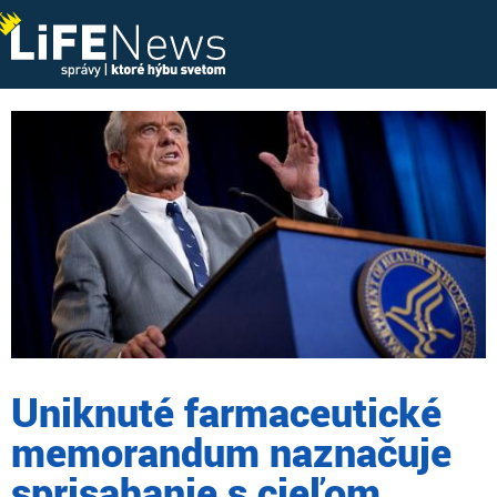
Skip
to
main
content
Uniknuté farmaceutické
memorandum naznačuje
sprisahanie s cieľom