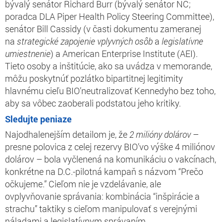
bývalý senátor Richard Burr (bývalý senátor NC;
poradca DLA Piper Health Policy Steering Committee),
senátor Bill Cassidy (v časti dokumentu zameranej
na
strategické zapojenie vplyvných osôb
a
legislatívne
umiestnenie
) a American Enterprise Institute (AEI).
Tieto osoby a inštitúcie, ako sa uvádza v memorande,
môžu poskytnúť pozlátko bipartitnej legitimity
hlavnému cieľu BIO’neutralizovať Kennedyho bez toho,
aby sa vôbec zaoberali podstatou jeho kritiky.
Sledujte peniaze
Najodhalenejším detailom je, že
2 milióny dolárov
–
presne polovica z celej rezervy BIO’vo výške 4 miliónov
dolárov – bola vyčlenená na komunikáciu o vakcínach,
konkrétne na D.C.-pilotná kampaň s názvom “Prečo
očkujeme.” Cieľom nie je vzdelávanie, ale
ovplyvňovanie správania: kombinácia “inšpirácie a
strachu” taktiky s cieľom manipulovať s verejnými
náladami a legislatívnym správaním.