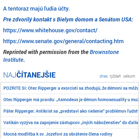
A tentoraz majú ľudia účty.
Pre zdvorilý kontakt s Bielym domom a Senátom USA:
https://www.whitehouse.gov/contact/
https://www.senate.gov/general/contacting.htm
Reprinted with permission from the
Brownstone
Institute
.
ČÍTANEJŠIE
dnes
týždeň
celkom
POZRITE SI: Otec Ripperger a exorcisti sa zhodujú, že démoni sa môž
Otec Ripperger má pravdu: „Asmodeus je démon homosexuality u mu
Páter Ripperger: Antikrist sa „predstaví ako riešenie“ problémov ľudst
Vatikán vyzýva na zapojenie zástupcov „iných náboženstiev“ do ďalše
Mocná modlitba k sv. Jozefovi za obrátenie člena rodiny