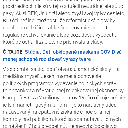
prostriedkoch nie sú v tejto situácii neutrálne, ale sú to
páky. Ak si RFK, Jr. udrží alebo zvýši svoj vplyv cez leto,
BIO čelí reálnej možnosti, že reformistické hlasy by
mohli obmedziť ich ľahké financovanie, oddialiť
regulačné schvaľovanie alebo požadovať vypočutia,
ktoré by odhalili zapletenie priemyslu a vlády.
ČÍTAJTE:
Stúdia: Deti obklopené maskami COVID sú
menej schopné rozlišovať výrazy tváre
V septembri sa tiež opäť otvárajú americké školy – a
mediálna myseľ. Jeseň znamená obnovenie
politických programov, vydávanie politických správ
think-tankov a návrat elitnej mienkotvornej ekonomiky.
Kampaň BIO za 2 milióny dolárov “Prečo očkujeme” nie
je len marketingovým ťahom – je to naratívny úder,
načasovaný na opätovné získanie emocionálnej
kontroly nad publikom, ktoré sa spamätáva z letných
rozptýlení”. Chcú predbehnúť Kennedyho’posolstvo