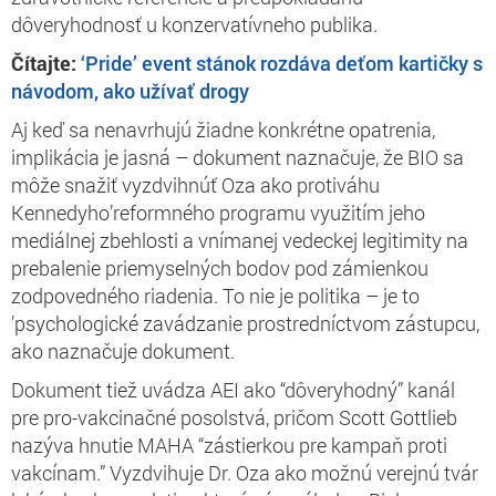
dôveryhodnosť u konzervatívneho publika.
Čítajte:
‘Pride’ event stánok rozdáva deťom kartičky s
návodom, ako užívať drogy
Aj keď sa nenavrhujú žiadne konkrétne opatrenia,
implikácia je jasná – dokument naznačuje, že BIO sa
môže snažiť vyzdvihnúť Oza ako protiváhu
Kennedyho’reformného programu využitím jeho
mediálnej zbehlosti a vnímanej vedeckej legitimity na
prebalenie priemyselných bodov pod zámienkou
zodpovedného riadenia. To nie je politika – je to
’psychologické zavádzanie prostredníctvom zástupcu,
ako naznačuje dokument.
Dokument tiež uvádza AEI ako “dôveryhodný” kanál
pre pro-vakcinačné posolstvá, pričom Scott Gottlieb
nazýva hnutie MAHA “zástierkou pre kampaň proti
vakcínam.” Vyzdvihuje Dr. Oza ako možnú verejnú tvár