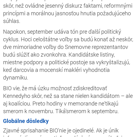
skôr, než ovládne jesenný diskurz faktami, reformnými
princípmi a morálnou jasnosťou hnutia požadujúceho
súhlas.
Napokon, september udáva tón pre ďalší politický
cyklus. Hoci celoštátne voľby sa budú konať až neskôr,
dve mimoriadne voľby do Snemovne reprezentantov
budú slúžiť ako zvonkohra. Kandidátske listiny,
miestne podpory a politické postoje sa vykryštalizujú,
keď darcovia a mocenskí makléri vyhodnotia
dynamiku.
BIO vie, že má úzku možnosť zdiskreditovať
Kennedyho skôr, než sa stane nielen kandidátom – ale
aj koalíciou. Preto hodiny v memorande ne’tikajú
smerom k novembru. Tiká’smerom k septembru.
Globálne dôsledky
Zjavné sprisahanie BIO’nie je ojedinelé. Ak je únik