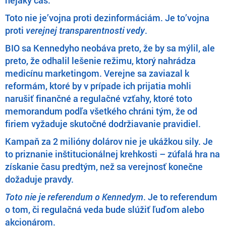
Toto nie je’vojna proti dezinformáciám. Je to’vojna
proti
verejnej transparentnosti vedy
.
BIO sa Kennedyho neobáva preto, že by sa mýlil, ale
preto, že odhalil lešenie režimu, ktorý nahrádza
medicínu marketingom. Verejne sa zaviazal k
reformám, ktoré by v prípade ich prijatia mohli
narušiť finančné a regulačné vzťahy, ktoré toto
memorandum podľa všetkého chráni tým, že od
firiem vyžaduje skutočné dodržiavanie pravidiel.
Kampaň za 2 milióny dolárov nie je ukážkou sily. Je
to priznanie inštitucionálnej krehkosti – zúfalá hra na
získanie času predtým, než sa verejnosť konečne
dožaduje pravdy.
Toto nie je referendum o Kennedym
. Je to referendum
o tom, či regulačná veda bude slúžiť ľuďom alebo
akcionárom.