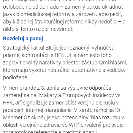
oslobodenie od dohľadu – zámerný pokus ukradnúť
jazyk biomedicínskej reformy a zároveň zabezpečiť,
aby k žiadnej štrukturálnej reforme nikdy nedošlo – a
nikto si tento rozdiel nevšimol.
Rozdeľuj a panuj
Strategický kalkul BIO’je jednoznačný: vyhnúť sa
priamej konfrontácii s RFK, Jr. a namiesto toho
zaplaviť okolitý naratívny priestor zástupnými hlasmi,
ktoré majú vyzerať neutrálne, autoritatívne a vedecky
podložené.
V memorande z 3. apríla sa výslovne odporúča
zamerať sa na “Makary a Trumpových insiderov vs.
RFK, Jr,” signalizuje zámer obísť verejnú diskusiu v
prospech internej triangulácie. V tomto rámci sa Dr.
Mehmet Oz skloňuje ako potenciálny “hlas rozumu v
oblasti verejného zdravia vo WH,” chválený pre svoje
zdravotnícke referencie a predpokladanú