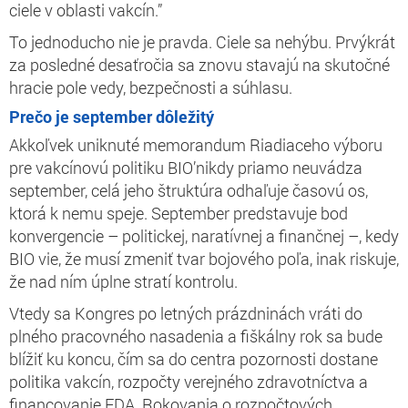
ciele v oblasti vakcín.”
To jednoducho nie je pravda. Ciele sa nehýbu. Prvýkrát
za posledné desaťročia sa znovu stavajú na skutočné
hracie pole vedy, bezpečnosti a súhlasu.
Prečo je september dôležitý
Akkoľvek uniknuté memorandum Riadiaceho výboru
pre vakcínovú politiku BIO’nikdy priamo neuvádza
september, celá jeho štruktúra odhaľuje časovú os,
ktorá k nemu speje. September predstavuje bod
konvergencie – politickej, naratívnej a finančnej –, kedy
BIO vie, že musí zmeniť tvar bojového poľa, inak riskuje,
že nad ním úplne stratí kontrolu.
Vtedy sa Kongres po letných prázdninách vráti do
plného pracovného nasadenia a fiškálny rok sa bude
blížiť ku koncu, čím sa do centra pozornosti dostane
politika vakcín, rozpočty verejného zdravotníctva a
financovanie FDA. Rokovania o rozpočtových