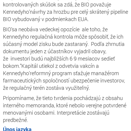
kontrolovaných skúšok sa zdá, že BIO považuje
Kennedyho’návrhy za hrozbu pre celý skrátený pipeline
BIO vybudovaný v podmienkach EUA.
BIO’sa neobáva vedeckej opozície ale toho, že
Kennedyho regulačná kontrola môže spôsobiť, že ich
súčasný model zisku bude zastaraný. Podľa zhrnutia
dokumentu jeden z účastníkov vyjadril obavy,
že investori budú najbližších 6 9 mesiacov sedieť
bokom.”Kapitál utiekol z odvetvia vakcín a
Kennedyho’reformný program sťažuje manažérom
farmaceutických spoločností ubezpečenie investorov,
že regulačný terén zostáva využiteľný.
Pripomíname, že tieto tvrdenia pochádzajú z obsahu
interného memoranda, ktoré nebolo verejne potvrdené
menovanými osobami. Interpretácie zostávajú
predbežné.
Únos jazyka