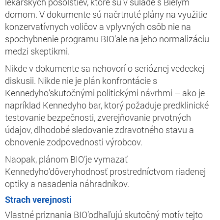
lekárskych posolstiev, ktoré sú v súlade s Bielym
domom. V dokumente sú načrtnuté plány na využitie
konzervatívnych voličov a vplyvných osôb nie na
spochybnenie programu BIO’ale na jeho normalizáciu
medzi skeptikmi.
Nikde v dokumente sa nehovorí o serióznej vedeckej
diskusii. Nikde nie je plán konfrontácie s
Kennedyho’skutočnými politickými návrhmi – ako je
napríklad Kennedyho bar, ktorý požaduje predklinické
testovanie bezpečnosti, zverejňovanie prvotných
údajov, dlhodobé sledovanie zdravotného stavu a
obnovenie zodpovednosti výrobcov.
Naopak, plánom BIO’je vymazať
Kennedyho’dôveryhodnosť prostredníctvom riadenej
optiky a nasadenia náhradníkov.
Strach verejnosti
Vlastné priznania BIO’odhaľujú skutočný motív tejto