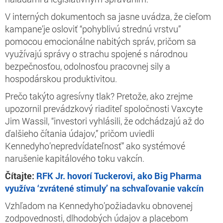
V interných dokumentoch sa jasne uvádza, že cieľom
kampane’je osloviť “pohyblivú strednú vrstvu”
pomocou emocionálne nabitých správ, pričom sa
využívajú správy o strachu spojené s národnou
bezpečnosťou, odolnosťou pracovnej sily a
hospodárskou produktivitou.
Prečo takýto agresívny tlak? Pretože, ako zrejme
upozornil prevádzkový riaditeľ spoločnosti Vaxcyte
Jim Wassil, “investori vyhlásili, že odchádzajú až do
ďalšieho čítania údajov,” pričom uviedli
Kennedyho’nepredvídateľnosť” ako systémové
narušenie kapitálového toku vakcín.
Čítajte:
RFK Jr. hovorí Tuckerovi, ako Big Pharma
využíva ‘zvrátené stimuly’ na schvaľovanie vakcín
Vzhľadom na Kennedyho’požiadavku obnovenej
zodpovednosti, dlhodobých údajov a placebom