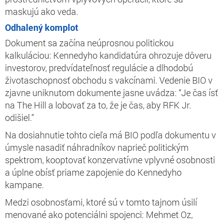
maskujú ako veda.
Odhalený komplot
Dokument sa začína neúprosnou politickou
kalkuláciou: Kennedyho kandidatúra ohrozuje dôveru
investorov, predvídateľnosť regulácie a dlhodobú
životaschopnosť obchodu s vakcínami. Vedenie BIO v
zjavne uniknutom dokumente jasne uvádza: “Je čas ísť
na The Hill a lobovať za to, že je čas, aby RFK Jr.
odišiel.”
Na dosiahnutie tohto cieľa má BIO podľa dokumentu v
úmysle nasadiť náhradníkov naprieč politickým
spektrom, kooptovať konzervatívne vplyvné osobnosti
a úplne obísť priame zapojenie do Kennedyho
kampane.
Medzi osobnosťami, ktoré sú v tomto tajnom úsilí
menované ako potenciálni spojenci: Mehmet Oz,