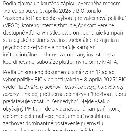
Podľa zjavne uniknutého zápisu, overeného menom
tvorcu spisu, sa 3. apríla 2025 v BIO konalo
“zasadnutie Riadiaceho výboru pre vakcínovú politiku”
(VPSC), ktorého interné zhrnutie, čoskoro verejne
dostupné vďaka whistleblowerom, odhaľuje kampaň
strategického klamstva, inštitucionálneho zajatia a
psychologickej vojny a odhaľuje kampaň
inštitucionálneho klamstva, ochrany investorov a
koordinovanej sabotáže platformy reformy MAHA.
Podľa uniknutého dokumentu s názvom “Riadiaci
výbor politiky BIO v oblasti vakcín– 3. apríla 2025,” BIO
vyčlenila
2 milióny dolárov
–
polovicu svojej hotovostnej
rezervy
– na boj proti tomu, čo nazýva “hrozbou”, ktorú
predstavuje vzostup Kennedyho”. Nejde však o
obyčajný PR tlak. Ide o viacnásobnú kampaň, ktorej
cieľom je oklamať verejnosť, umlčať nesúhlas a
zachovať dominantné postavenie priemyslu
prostredníctvom vplyvových operácií, ktoré sa