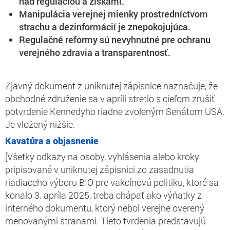
nad reguláciou a ziskami.
Manipulácia verejnej mienky prostredníctvom
strachu a dezinformácií je znepokojujúca.
Regulačné reformy sú nevyhnutné pre ochranu
verejného zdravia a transparentnosť.
Zjavný dokument z uniknutej zápisnice naznačuje, že
obchodné združenie sa v apríli stretlo s cieľom zrušiť
potvrdenie Kennedyho riadne zvoleným Senátom USA.
Je vložený nižšie.
Kavatúra a objasnenie
[Všetky odkazy na osoby, vyhlásenia alebo kroky
pripisované v uniknutej zápisnici zo zasadnutia
riadiaceho výboru BIO pre vakcínovú politiku, ktoré sa
konalo 3. apríla 2025, treba chápať ako výňatky z
interného dokumentu, ktorý nebol verejne overený
menovanými stranami. Tieto tvrdenia predstavujú