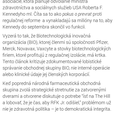
asociácie, ktorá plánuje odvolanie ministra
zdravotníctva a sociálnych služieb USA Roberta F.
Kennedyho ml. Číta sa to ako
pokus o prevrat
proti
regulačnej reforme a vynakladajú sa milióny na to, aby
Kennedy do septembra skončil vo funkcii.
Vyzerá to tak, že Biotechnologická inovačná
organizácia (BIO), ktorej členmi sú spoločnosti Pfizer,
Merck, Novavax, Vaxcyte a stovky biotechnologických
firiem, ktoré profitujú z regulačnej izolácie, má krtka.
Tento článok kritizuje zdokumentované lobistické
správanie obchodnej skupiny BIO, nie interné operácie
alebo klinické údaje jej členských korporácií.
Keď popredná národná farmaceutická obchodná
skupina zvolá strategické stretnutie za zatvorenými
dverami a otvorene diskutuje o potrebe “ísť na The Hill
a lobovať, že je čas, aby RFK Jr. odišiel,” problémom už
nie je zdravotná politika – je to demokratická integrita.