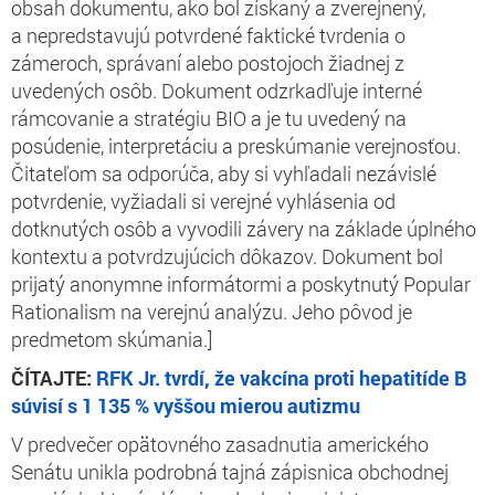
obsah dokumentu, ako bol získaný a zverejnený,
a nepredstavujú potvrdené faktické tvrdenia o
zámeroch, správaní alebo postojoch žiadnej z
uvedených osôb. Dokument odzrkadľuje interné
rámcovanie a stratégiu BIO a je tu uvedený na
posúdenie, interpretáciu a preskúmanie verejnosťou.
Čitateľom sa odporúča, aby si vyhľadali nezávislé
potvrdenie, vyžiadali si verejné vyhlásenia od
dotknutých osôb a vyvodili závery na základe úplného
kontextu a potvrdzujúcich dôkazov. Dokument bol
prijatý anonymne informátormi a poskytnutý Popular
Rationalism na verejnú analýzu. Jeho pôvod je
predmetom skúmania.]
ČÍTAJTE:
RFK Jr. tvrdí, že vakcína proti hepatitíde B
súvisí s 1 135 % vyššou mierou autizmu
V predvečer opätovného zasadnutia amerického
Senátu unikla podrobná tajná zápisnica obchodnej