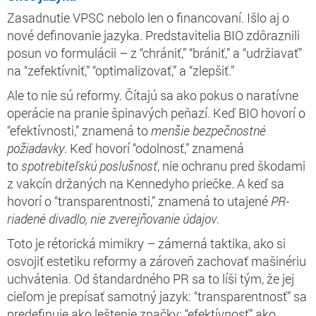
Zasadnutie VPSC nebolo len o financovaní. Išlo aj o
nové definovanie jazyka. Predstavitelia BIO zdôraznili
posun vo formulácii – z “chrániť,” “brániť,” a “udržiavať”
na “zefektívniť,” “optimalizovať,” a “zlepšiť.”
Ale to nie sú reformy. Čítajú sa ako pokus o naratívne
operácie na pranie špinavých peňazí. Keď BIO hovorí o
“efektívnosti,” znamená to
menšie bezpečnostné
požiadavky
. Keď hovorí “odolnosť,” znamená
to
spotrebiteľskú poslušnosť
, nie ochranu pred škodami
z vakcín držaných na Kennedyho priečke. A keď sa
hovorí o “transparentnosti,” znamená to utajené
PR-
riadené divadlo, nie zverejňovanie údajov
.
Toto je rétorická mimikry – zámerná taktika, ako si
osvojiť estetiku reformy a zároveň zachovať mašinériu
uchvátenia. Od štandardného PR sa to líši tým, že jej
cieľom je prepísať samotný jazyk: “transparentnosť” sa
predefinuje ako leštenie značky; “efektívnosť” ako