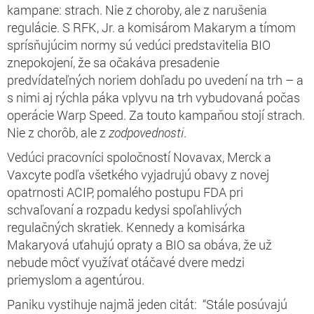
kampane: strach. Nie z choroby, ale z narušenia
regulácie. S RFK, Jr. a komisárom Makarym a tímom
sprísňujúcim normy sú vedúci predstavitelia BIO
znepokojení, že sa očakáva presadenie
predvídateľných noriem dohľadu po uvedení na trh – a
s nimi aj rýchla páka vplyvu na trh vybudovaná počas
operácie Warp Speed. Za touto kampaňou stojí strach.
Nie z chorôb, ale z
zodpovednosti
.
Vedúci pracovníci spoločností Novavax, Merck a
Vaxcyte podľa všetkého vyjadrujú obavy z novej
opatrnosti ACIP, pomalého postupu FDA pri
schvaľovaní a rozpadu kedysi spoľahlivých
regulačných skratiek. Kennedy a komisárka
Makaryová uťahujú opraty a BIO sa obáva, že už
nebude môcť využívať otáčavé dvere medzi
priemyslom a agentúrou.
Paniku vystihuje najmä jeden citát: “Stále posúvajú