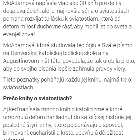
McAdamová napísala viac ako 30 kníh pre deti a
dospievajúcich, ale jej najnovšia séria o sviatostiach
pomáha rozvíjať tú lásku k sviatostiam, ktorá dá
deťom milosť duchovne rásť, aby mohli ísť do sveta a
evanjelizovať.
McAdamová, ktorá študovala teológiu a Sväté písmo
na Denverskej katolíckej biblickej škole a na
Augustínovom inštitúte, povedala, že tak urobila preto,
aby do svojho písania lepšie zahrnula pravdy viery.
Tieto poznatky poháňajú každú jej knihu, najmä tie o
sviatostiach.
Prečo knihy o sviatostiach?
Aj keď’napísala mnoho kníh o katolicizme a ktoré
umožňujú deťom nahliadnuť do katolíckej histórie, jej
posledné štyri knihy, ktoré pojednávajú o spovedi,
birmovaní, eucharistii a krste, upevňujú dôležitosť