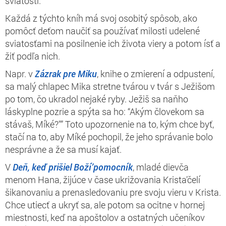
sviatostí.
Každá z týchto kníh má svoj osobitý spôsob, ako
pomôcť deťom naučiť sa používať milosti udelené
sviatosťami na posilnenie ich života viery a potom ísť a
žiť podľa nich.
Napr. v
Zázrak pre Miku
, knihe o zmierení a odpustení,
sa malý chlapec Mika stretne tvárou v tvár s Ježišom
po tom, čo ukradol nejaké ryby. Ježiš sa naňho
láskyplne pozrie a spýta sa ho: “Akým človekom sa
stávaš, Míké?"” Toto upozornenie na to, kým chce byť,
stačí na to, aby Míké pochopil, že jeho správanie bolo
nesprávne a že sa musí kajať.
V
Deň, keď prišiel Boží’pomocník
, mladé dievča
menom Hana, žijúce v čase ukrižovania Krista’čelí
šikanovaniu a prenasledovaniu pre svoju vieru v Krista.
Chce utiecť a ukryť sa, ale potom sa ocitne v hornej
miestnosti, keď na apoštolov a ostatných učeníkov