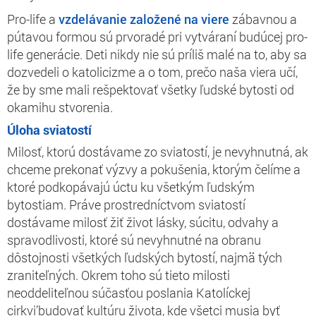
Pro-life a
vzdelávanie založené na viere
zábavnou a
pútavou formou sú prvoradé pri vytváraní budúcej pro-
life generácie. Deti nikdy nie sú príliš malé na to, aby sa
dozvedeli o katolicizme a o tom, prečo naša viera učí,
že by sme mali rešpektovať všetky ľudské bytosti od
okamihu stvorenia.
Úloha sviatostí
Milosť, ktorú dostávame zo sviatostí, je nevyhnutná, ak
chceme prekonať výzvy a pokušenia, ktorým čelíme a
ktoré podkopávajú úctu ku všetkým ľudským
bytostiam. Práve prostredníctvom sviatostí
dostávame milosť žiť život lásky, súcitu, odvahy a
spravodlivosti, ktoré sú nevyhnutné na obranu
dôstojnosti všetkých ľudských bytostí, najmä tých
zraniteľných. Okrem toho sú tieto milosti
neoddeliteľnou súčasťou poslania Katolíckej
cirkvi’budovať kultúru života, kde všetci musia byť