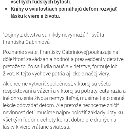
všetkých ľudských bytostí.
Knihy o sviatostiach pomáhajú deťom rozvíjať
lásku k viere a životu.
“Dojmy z detstva sa nikdy nevymažú.” - svätá
Františka Cabriniová
Poznanie svätej Františky Cabriniovej’poukazuje na
dôležitosť zavádzania hodnôt a presvedčení v detstve,
pretože to, čo sa ľudia naučia v detstve, formuje ich
život. K tejto výchove patria aj lekcie našej viery.
Ak chceme vytvoriť spoločnosť, v ktorej sú všetci
rešpektovaní a vážení a v ktorej sú potraty, eutanázia a
iné ohrozenia života nemysliteľné, musíme tieto cenné
lekcie odovzdať deťom. Ale pretože nechceme zničiť
nevinnosť detí, musíme najprv položiť základy úcty ku
všetkým ľuďom, ochoty konať dobro pre druhých a
lásky k viere vrátane sviatostí.