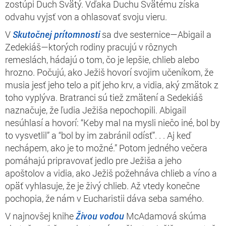
zostúpi Duch Svätý. Vďaka Duchu Svätému získa
odvahu vyjsť von a ohlasovať svoju vieru.
V
Skutočnej prítomnosti
sa dve sesternice—Abigail a
Zedekiáš—ktorých rodiny pracujú v rôznych
remeslách, hádajú o tom, čo je lepšie, chlieb alebo
hrozno. Počujú, ako Ježiš hovorí svojim učeníkom, že
musia jesť jeho telo a piť jeho krv, a vidia, aký zmätok z
toho vyplýva. Bratranci sú tiež zmätení a Sedekiáš
naznačuje, že ľudia Ježiša nepochopili. Abigail
nesúhlasí a hovorí: “Keby mal na mysli niečo iné, bol by
to vysvetlil” a “bol by im zabránil odísť”. . . Aj keď
nechápem, ako je to možné.” Potom jedného večera
pomáhajú pripravovať jedlo pre Ježiša a jeho
apoštolov a vidia, ako Ježiš požehnáva chlieb a víno a
opäť vyhlasuje, že je živý chlieb. Až vtedy konečne
pochopia, že nám v Eucharistii dáva seba samého.
V najnovšej knihe
Živou vodou
McAdamová skúma