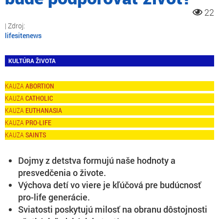
22
lifesitenews
KULTÚRA ŽIVOTA
ABORTION
CATHOLIC
EUTHANASIA
PRO-LIFE
SAINTS
Dojmy z detstva formujú naše hodnoty a
presvedčenia o živote.
Výchova detí vo viere je kľúčová pre budúcnosť
pro-life generácie.
Sviatosti poskytujú milosť na obranu dôstojnosti