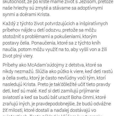
skutočnosť, že po krste máme život s Ježišom, pretože
naše hriechy sú zmyté a stávame sa adoptívnymi
synmi a dcérami Krista.
Každý z týchto život potvrdzujúcich a inšpiratívnych
príbehov nájde u detí odozvu, pretože sa môžu
stotožniť s problémami a pokušeniami, ktorým
postavy čelia. Ponaučenia, ktoré sa z týchto kníh
naučia, potom môžu využiť na to, aby vyšli von a žili
život plný viery.
Príbehy ako McAdam’
sú
dojmy z detstva, ktoré sa
nikdy nezmažú. Slúžia ako pútko k viere, keď deti rastú
a čelia svetu, ktorý je často nevľúdny voči tým, ktorí
nasledujú Krista. Preto je tak’dôležité učiť tieto pravdy
deti, keď sú malé. Keď si deti zamilujú prijímanie
sviatostí a keď sa budú báť uraziť Boha činmi, ktoré
zraňujú iných, je pravdepodobnejšie, že budú odvážne
žiť milosti, ktoré dostali a naďalej dostávajú vo