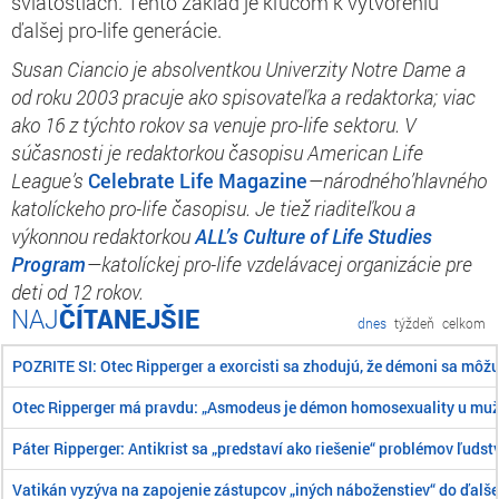
sviatostiach. Tento základ je kľúčom k vytvoreniu
ďalšej pro-life generácie.
Susan Ciancio je absolventkou Univerzity Notre Dame a
od roku 2003 pracuje ako spisovateľka a redaktorka; viac
ako 16 z týchto rokov sa venuje pro-life sektoru. V
súčasnosti je redaktorkou časopisu American Life
League’s
Celebrate Life Magazine
—národného’hlavného
katolíckeho pro-life časopisu. Je tiež riaditeľkou a
výkonnou redaktorkou
ALL’s Culture of Life Studies
Program
—katolíckej pro-life vzdelávacej organizácie pre
deti od 12 rokov.
ČÍTANEJŠIE
dnes
týždeň
celkom
POZRITE SI: Otec Ripperger a exorcisti sa zhodujú, že démoni sa môž
Otec Ripperger má pravdu: „Asmodeus je démon homosexuality u mu
Páter Ripperger: Antikrist sa „predstaví ako riešenie“ problémov ľudst
Vatikán vyzýva na zapojenie zástupcov „iných náboženstiev“ do ďalše