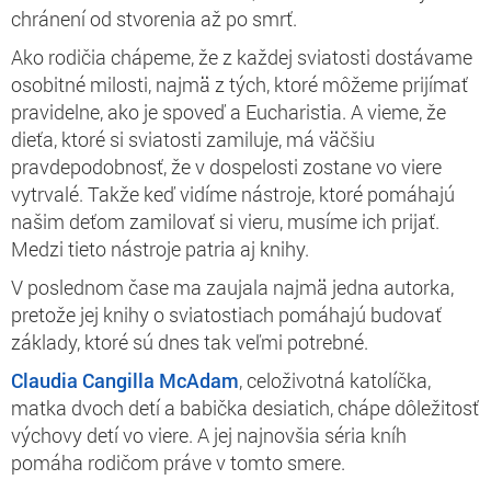
chránení od stvorenia až po smrť.
Ako rodičia chápeme, že z každej sviatosti dostávame
osobitné milosti, najmä z tých, ktoré môžeme prijímať
pravidelne, ako je spoveď a Eucharistia. A vieme, že
dieťa, ktoré si sviatosti zamiluje, má väčšiu
pravdepodobnosť, že v dospelosti zostane vo viere
vytrvalé. Takže keď vidíme nástroje, ktoré pomáhajú
našim deťom zamilovať si vieru, musíme ich prijať.
Medzi tieto nástroje patria aj knihy.
V poslednom čase ma zaujala najmä jedna autorka,
pretože jej knihy o sviatostiach pomáhajú budovať
základy, ktoré sú dnes tak veľmi potrebné.
Claudia Cangilla McAdam
, celoživotná katolíčka,
matka dvoch detí a babička desiatich, chápe dôležitosť
výchovy detí vo viere. A jej najnovšia séria kníh
pomáha rodičom práve v tomto smere.