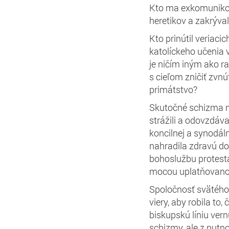
Kto ma exkomunikov
heretikov a zakrýva
Kto prinútil veriaci
katolíckeho učenia 
je ničím iným ako r
s cieľom zničiť zvnú
primátstvo?
Skutočné schizma ni
strážili a odovzdával
koncilnej a synodáln
nahradila zdravú do
bohoslužbu protesta
mocou uplatňovanou 
Spoločnosť svätého P
viery, aby robila to,
biskupskú líniu vern
schizmy, ale z nutno