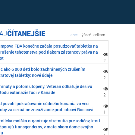
ČÍTANEJŠIE
dnes
týždeň
celkom
umpova FDA konečne začala posudzovať tabletku na
erušenie tehotenstva pod tlakom zástancov práva na
ot
2
ac ako 6 000 detí bolo zachránených zrušením
ratovej tabletky: nové údaje
2
hrnutý a potom utopený: Veterán odhaľuje desivú
tódu eutanázie ľudí v Kanade
2
d povolil pokračovanie súdneho konania vo veci
oby za sexuálne zneužívanie proti otcovi Rosicovi
1
olícka mníška organizuje stretnutia pre rodičov, ktorí
dporujú transgenderov, v materskom dome svojho
du