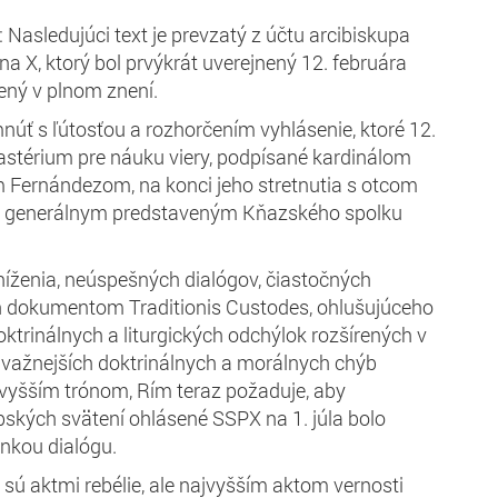
Nasledujúci text je prevzatý z účtu arcibiskupa
a X, ktorý bol prvýkrát uverejnený 12. februára
nený v plnom znení.
ť s ľútosťou a rozhorčením vyhlásenie, ktoré 12.
astérium pre náuku viery, podpísané kardinálom
Fernándezom, na konci jeho stretnutia s otcom
, generálnym predstaveným Kňazského spolku
íženia, neúspešných dialógov, čiastočných
 dokumentom Traditionis Custodes, ohlušujúceho
trinálnych a liturgických odchýlok rozšírených v
 závažnejších doktrinálnych a morálnych chýb
yšším trónom, Rím teraz požaduje, aby
ských svätení ohlásené SSPX na 1. júla bolo
nkou dialógu.
 sú aktmi rebélie, ale najvyšším aktom vernosti