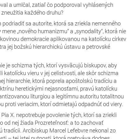
al a umlčal, zatiaľ čo podporoval vyhlásených
l zneužitia každého druhu?
ch podriadiť sa autorite, ktorá sa zriekla nemenného
v mene „nového humanizmu“ a „synodality“, ktorá nie
akovinou demokracie aplikovanou na katolícku cirkev
tra jej božskú hierarchickú ústavu a petrovské
e je schizma tých, ktorí vysväcujú biskupov, aby
i katolícku vieru v jej celistvosti, ale skôr schizma
ej hierarchie, ktorá poprela apoštolskú tradíciu a
ktrínu heretickými nejasnosťami, pravú katolícku
ntizovanou liturgiou a legitímnu autoritu totalitnou
proti veriacim, ktorí odmietajú odpadnúť od viery.
ia X. nepotrebuje povolenie tých, ktorí sa zriekli
 čo od nej žiada Prozreteľnosť: a to zachovať
ú tradícii. Arcibiskup Marcel Lefebvre nekonal zo
sti – tej istej nutnosti, ktorá pretrváva dodnes,