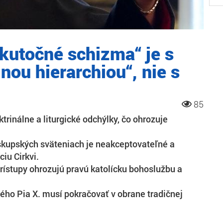
kutočné schizma“ je s
nou hierarchiou“, nie s
85
trinálne a liturgické odchýlky, čo ohrozuje
skupských sväteniach je neakceptovateľné a
iu Cirkvi.
rístupy ohrozujú pravú katolícku bohoslužbu a
ého Pia X. musí pokračovať v obrane tradičnej