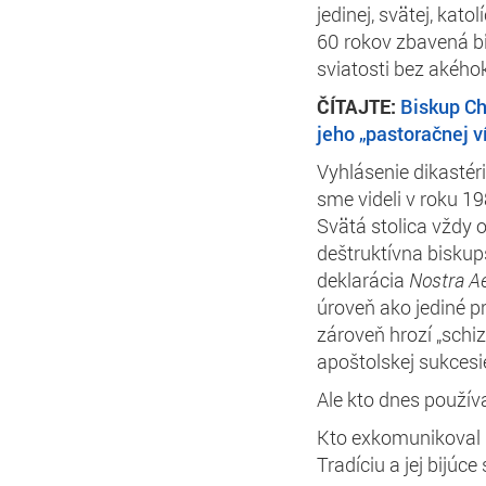
jedinej, svätej, kato
60 rokov zbavená bi
sviatosti bez akéh
ČÍTAJTE:
Biskup Ch
jeho „pastoračnej v
Vyhlásenie dikastér
sme videli v roku 19
Svätá stolica vždy 
deštruktívna biskup
deklarácia
Nostra A
úroveň ako jediné p
zároveň hrozí „schiz
apoštolskej sukcesi
Ale kto dnes použív
Kto exkomunikoval b
Tradíciu a jej bijúc