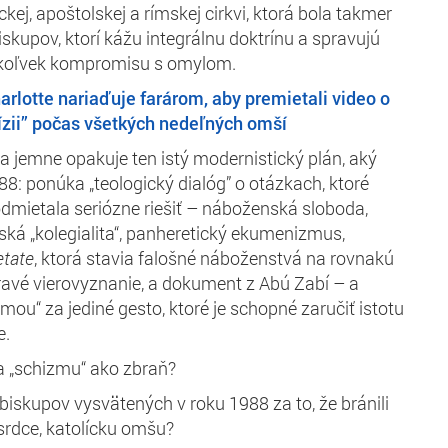
líckej, apoštolskej a rímskej cirkvi, ktorá bola takmer
skupov, ktorí kážu integrálnu doktrínu a spravujú
okoľvek kompromisu s omylom.
arlotte nariaďuje farárom, aby premietali video o
ízii” počas všetkých nedeľných omší
ia jemne opakuje ten istý modernistický plán, aký
88: ponúka „teologický dialóg” o otázkach, ktoré
odmietala seriózne riešiť – náboženská sloboda,
ská „kolegialita“, panheretický ekumenizmus,
etate
, ktorá stavia falošné náboženstvá na rovnakú
ravé vierovyznanie, a dokument z Abú Zabí – a
mou“ za jediné gesto, ktoré je schopné zaručiť istotu
e.
a „schizmu“ ako zbraň?
iskupov vysvätených v roku 1988 za to, že bránili
e srdce, katolícku omšu?