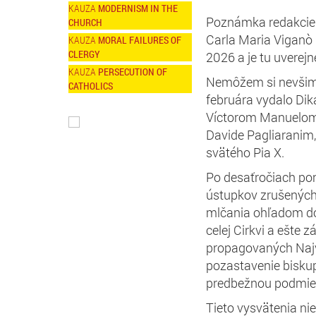
MODERNISM IN THE
Poznámka redakcie: 
CHURCH
Carla Maria Viganò n
MORAL FAILURES OF
CLERGY
2026 a je tu uverej
PERSECUTION OF
Nemôžem si nevšimnú
CATHOLICS
februára vydalo Dik
Víctorom Manuelom 
Davide Pagliaranim
svätého Pia X.
Po desaťročiach pon
ústupkov zrušených
mlčania ohľadom dok
celej Cirkvi a ešte
propagovaných Najv
pozastavenie biskup
predbežnou podmie
Tieto vysvätenia nie