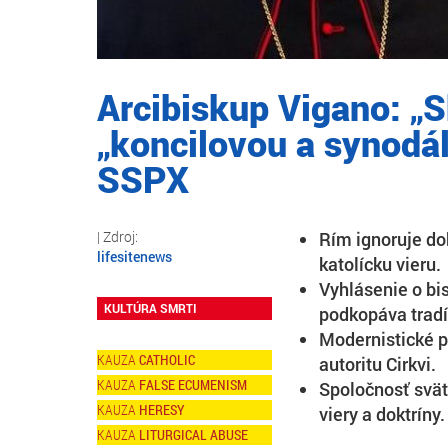
Arcibiskup Vigano: „S
„koncilovou a synodál
SSPX
Rím ignoruje dok
lifesitenews
katolícku vieru.
Vyhlásenie o bi
KULTÚRA SMRTI
podkopáva tradíc
Modernistické p
CATHOLIC
autoritu Cirkvi.
FALSE ECUMENISM
Spoločnosť svät
HERESY
viery a doktríny.
LITURGICAL ABUSE