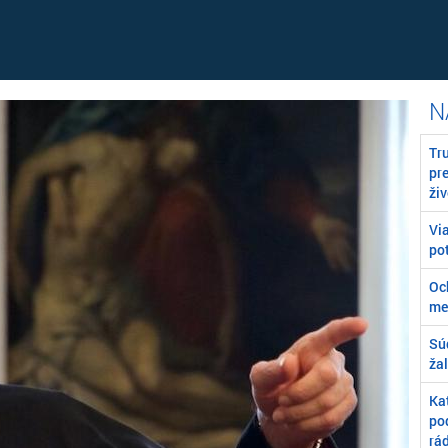
Tr
pr
živ
Vi
pot
Oc
me
Sú
žal
Kat
po
rá