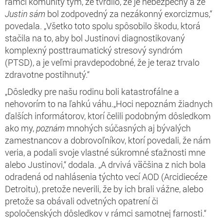
rámci komunity tým, že tvrdilo, že je nebezpečný a že
Justin sám
bol zodpovedný za nezákonný exorcizmus,“
povedala. „Všetko toto spolu spôsobilo škodu, ktorá
stačila na to, aby bol Justinovi diagnostikovaný
komplexný posttraumatický stresový syndróm
(PTSD), a je veľmi pravdepodobné, že je teraz trvalo
zdravotne postihnutý.“
„Dôsledky pre našu rodinu boli katastrofálne a
nehovorím to na ľahkú váhu.„Hoci nepoznám žiadnych
ďalších informátorov, ktorí čelili podobným dôsledkom
ako my,
poznám
mnohých súčasných aj bývalých
zamestnancov a dobrovoľníkov, ktorí povedali, že nám
veria, a podali svoje vlastné súkromné sťažnosti mne
alebo Justinovi,“ dodala. „A drvivá väčšina z nich bola
odradená od nahlásenia týchto vecí AOD (Arcidiecéze
Detroitu), pretože neverili, že by ich brali vážne, alebo
pretože sa obávali odvetných opatrení či
spoločenských dôsledkov v rámci samotnej farnosti.“