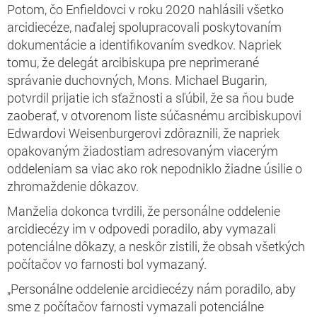
Potom, čo Enfieldovci v roku 2020 nahlásili všetko
arcidiecéze, naďalej spolupracovali poskytovaním
dokumentácie a identifikovaním svedkov. Napriek
tomu, že delegát arcibiskupa pre neprimerané
správanie duchovných, Mons. Michael Bugarin,
potvrdil prijatie ich sťažnosti a sľúbil, že sa ňou bude
zaoberať, v otvorenom liste súčasnému arcibiskupovi
Edwardovi Weisenburgerovi zdôraznili, že napriek
opakovaným žiadostiam adresovaným viacerým
oddeleniam sa viac ako rok nepodniklo žiadne úsilie o
zhromaždenie dôkazov.
Manželia dokonca tvrdili, že personálne oddelenie
arcidiecézy im v odpovedi poradilo, aby vymazali
potenciálne dôkazy, a neskôr zistili, že obsah všetkých
počítačov vo farnosti bol vymazaný.
„Personálne oddelenie arcidiecézy nám poradilo, aby
sme z počítačov farnosti vymazali potenciálne