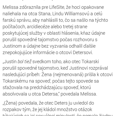
Melissa zdôraznila pre LifeSite, že hoci opakovane
naliehala na otca Stana, Lindu Williamsovú a celú
farskú správu, aby nahlásili to, čo sa našlo na týchto
počítačoch, arcidiecéze alebo tretej strane
poskytujúcej služby v oblasti hlásenia, kňaz údajne
porušil spovedné tajomstvo počas rozhovoru s
Justinom a údajne bez vyzvania odhalil ďalšie
znepokojujúce informácie o otcovi Detersovi.
„Justin
bol tiež
svedkom toho, ako otec Tokarski
porušil spovedné tajomstvo, keď Justinovi rozprával
nasledujúci príbeh: Žena (nejmenovaná) prišla k otcovi
Tokarskému na spoveď; počas tejto spovede sa
sťažovala na predchádzajúcu spoveď, ktorú
absolvovala u otca Detersa,“ povedala Melissa.
„(Žena) povedala, že otec Deters ju uviedol do
rozpakov tým, že jej kládol množstvo otázok
týkajúcich sa jej sexuálnej minulosti, čo nemalo žiadnu