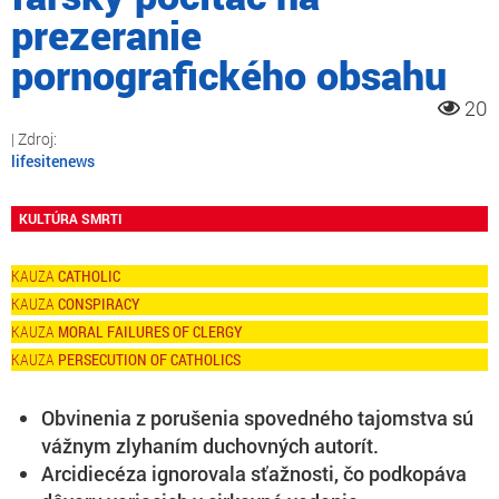
prezeranie
pornografického obsahu
20
lifesitenews
KULTÚRA SMRTI
CATHOLIC
CONSPIRACY
MORAL FAILURES OF CLERGY
PERSECUTION OF CATHOLICS
Obvinenia z porušenia spovedného tajomstva sú
vážnym zlyhaním duchovných autorít.
Arcidiecéza ignorovala sťažnosti, čo podkopáva