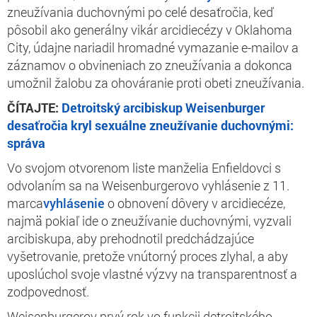
zneužívania duchovnými po celé desaťročia, keď
pôsobil ako generálny vikár arcidiecézy v Oklahoma
City, údajne nariadil hromadné vymazanie e-mailov a
záznamov o obvineniach zo zneužívania a dokonca
umožnil žalobu za ohováranie proti obeti zneužívania.
ČÍTAJTE:
Detroitský arcibiskup Weisenburger
desaťročia kryl sexuálne zneužívanie duchovnými:
správa
Vo svojom otvorenom liste manželia Enfieldovci s
odvolaním sa na Weisenburgerovo vyhlásenie z 11.
marca
vyhlásenie
o obnovení dôvery v arcidiecéze,
najmä pokiaľ ide o zneužívanie duchovnými, vyzvali
arcibiskupa, aby prehodnotil predchádzajúce
vyšetrovanie, pretože vnútorný proces zlyhal, a aby
uposlúchol svoje vlastné výzvy na transparentnosť a
zodpovednosť.
Weisenburgerov prvý rok vo funkcii detroitského