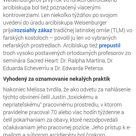
arcibiskupa bol tiež poznačený viacerými
kontroverziami. Len niekoľko týždňov po svojom
uvedení do úradu arcibiskupa Weisenburger
prijal
rozsiahly zákaz
tradičnej latinskej omše (TLM) vo
farských kostoloch – povolil ju len vo vybraných
nefarských prostrediach. Arcibiskup tiež
prepustil
troch vysoko postavených ortodoxných profesorov zo
seminára Sacred Heart: Dr. Ralpha Martina, Dr.
Eduarda Echeverriu a Dr. Edwarda Petersa.
Vyhodený za oznamovanie nekalých praktík
Nakoniec Melissa tvrdila, že ako odvetu za nahlásenie
týchto obvinení čelil Justin „toxickému a
nepriateľskému“ pracovnému prostrediu, v ktorom
pravidelne pracoval 70 alebo viac hodín týždenne a
čelil pokarhaniam za obavy, ktoré nezodpovedali
očakávaniam jeho pracovnej pozície. Jeho prístup k e-
mailom a súborom arcidiecézy bol čoskoro