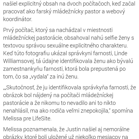
našiel explicitný obsah na dvoch počítačoch, keď začal
pracovať ako farský mládežnícky pastor a webový
koordinátor.
Prvý počítač, ktorý sa nachádzal v miestnosti
mládežníckej pastorácie, obsahoval nahú selfie ženy s
textovou správou sexuálne explicitného charakteru.
Keď túto fotografiu ukázal správkyni farnosti, Linde
Williamsovej, tá údajne identifikovala ženu ako bývalú
zamestnankyňu farnosti, ktorá bola prepustená po
tom, čo sa „vydala“ za inú ženu.
„„Skutočnosť, že ju identifikovala správkyňa farnosti, že
obrázok bol nájdený na počítači mládežníckej
pastorácie a že nikomu to nevadilo ani to nikto
nenahlásil, ma ako rodiča veľmi znepokojila,“ spomína
Melissa pre LifeSite.
Melissa poznamenala, že Justin našiel aj nemorálne
obrázky, ktoré boli uložené už niekoľko mesiacov na