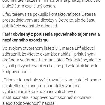
a uložiť tam explicitný obsah.
LifeSiteNews sa pokúsilo kontaktovať otca Detersa
prostredníctvom arcidiecézy v Detroite, ale do času
publikácie nedostalo odpoveď.
Farár obvinený z porušenia spovedného tajomstva a
nezákonného exorcizmu
Vo svojom otvorenom liste z 31. marca Enfieldovci
zdôraznili, že všetko okamžite nahlásili príslušným
orgánom vo farnosti, vrátane otca Tokarského, ale títo
zlyhali pri vyšetrovaní veci alebo pri volaní niekoho k
zodpovednosti.
„Odpoveďou nebolo vyšetrovanie. Namiesto toho sme
sa stretli s nečinnosťou, bagatelizovaním a
vyhláseniami, ktoré naznačovali obavy o
inštitucionálnu zodpovednosť skôr než o ochranu
alebo zodpovednosť,“ napísali.