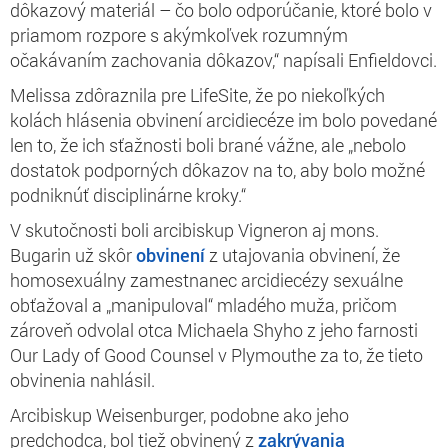
dôkazový materiál – čo bolo odporúčanie, ktoré bolo v
priamom rozpore s akýmkoľvek rozumným
očakávaním zachovania dôkazov,“ napísali Enfieldovci.
Melissa zdôraznila pre LifeSite, že po niekoľkých
kolách hlásenia obvinení arcidiecéze im bolo povedané
len to, že ich sťažnosti boli brané vážne, ale „nebolo
dostatok podporných dôkazov na to, aby bolo možné
podniknúť disciplinárne kroky.“
V skutočnosti boli arcibiskup Vigneron aj mons.
Bugarin už skôr
obvinení
z utajovania obvinení, že
homosexuálny zamestnanec arcidiecézy sexuálne
obťažoval a „manipuloval“ mladého muža, pričom
zároveň odvolal otca Michaela Shyho z jeho farnosti
Our Lady of Good Counsel v Plymouthe za to, že tieto
obvinenia nahlásil.
Arcibiskup Weisenburger, podobne ako jeho
predchodca, bol tiež obvinený z
zakrývania