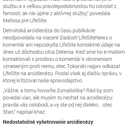
službu a s veľkou pravdepodobnosťou ho odvolať z
farnosti, ak nie úplne z aktívnej služby,“ povedala
Melissa pre LifeSite.
Detroitská arcidiecéza do času publikácie
neodpovedala na viaceré žiadosti LifeSiteNews o
komentár ani neposkytla LifeSite kontaktné údaje na
dnes už dôchodcu otca Detersa. Keď sme ho e-mailom
kontaktovali s prosbou o komentár k obvineniam
vzneseným proti nemu, otec Tokarski najprv odkázal
LifeSite na arcidiecézu. Poslal však aj ďalšiu správu, v
ktorej kritizoval naše spravodajstvo.
„Vážne, a tomu hovoríte žurnalistika? Rád by som
povedal viac, ale musím to nechať na arcidiecézu;
pravda vás oslobodí, a vy ste od nej ďaleko... otec
Stan,“ napísal kňaz.
Nedostatočné vyšetrovanie arcidiecézy