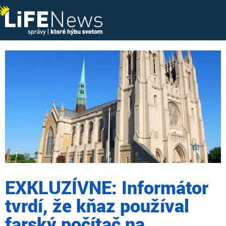
EXKLUZÍVNE: Informátor
tvrdí, že kňaz používal
farský počítač na