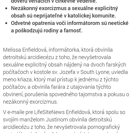
dôveru veriacich v cirkevné vedenie.
Nezákonný exorcizmus a sexuálne explicitný
obsah sú neprijateľné v katolíckej komunite.
Odvetné opatrenia voči informátorom sú neetické
a poškodzujú rodiny a farnosť.
Melissa Enfieldová, informátorka, ktorá obvinila
detroitskú arcidiecézu z toho, že nevyšetrovala
sexuálne explicitný obsah nájdený na dvoch farských
počítačoch v kostole sv. Jozefa v South Lyone, uviedla
meno kňaza, ktorý mal prístup k jednému z týchto
počítačov, a obvinila farára z utajovania týchto
obvinení, porušenia spovedného tajomstva a pokusu o
nezákonný exorcizmus.
V e-maile pre LifeSiteNews Enfieldová, ktorá spolu so
svojím manželom Justinom obvinila detroitskú
arcidiecézu z toho, že nevyšetrovala pornografický