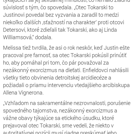
súvislosť s tým, čo spovedala. „Otec Tokarski to
Justinovi povedal bez vyzvania a zaradil to medzi
niekoľko ďalších ‚sťažností na charakter‘ proti otcovi
Detersovi, ktoré zdieľali tak Tokarski, ako aj Linda
Williamsová,“ dodala.
Melissa tiež tvrdila, že asi o rok neskôr, keď Justin ešte
pracoval pre farnosť, sa otec Tokarski pokúsil prinútiť
ho, aby pomáhal pri tom, čo pár považoval za
nezákonný exorcizmus na dieťati. Enfieldovci nahlásili
všetky tieto obvinenia detroitskej arcidiecéze a
požiadali o priamu intervenciu vtedajšieho arcibiskupa
Allena Vignerona.
„Vzhľadom na sakramentálne nezrovnalosti, porušenie
spovedného tajomstva, nezákonný exorcizmus a
vážne obavy týkajúce sa etického úsudku, ktoré
prejavoval otec Tokarski, sme vedeli, že niekto v
autoritatívnej pozícii musí riadne preskúmať jeho