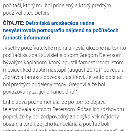
počítači, ktorý mu bol pridelený a ktorý predtým
používal otec Deters.
ČÍTAJTE:
Detroitská arcidiecéza riadne
nevyšetrovala pornografiu nájdenú na počítačoch
farnosti: informátori
„Všetky používateľské mená a heslá uložené na tomto
počítači sa zdali súvisieť s otcom Gregom Detersom,
bývalým kaplánom, ktorý opustil farnosť v tom istom
mesiaci, keď Justin nastúpil (august 2019),“ povedala.
„Správca farnosti povedal Justinovi, že tento počítač
bol predtým pridelený otcovi Gregovi a že bol
považovaný za ‚jeho kanceláriu‘.“
Enfieldová poznamenala, že po tomto objave
telefonovala s otcom Detersom. Počas ich rozhovoru
poprel, že by bol zodpovedný za akýkoľvek nájdený
obsah, a tvrdil, že jeho kancelária a počítač boli
odomknuté, takže k nim mohol mať prístup ktokoľvek