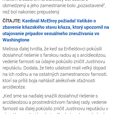
obmedzený a jeho zamestnanie bolo „pozastavené“,
než bol nakoniec prepustený.
ČÍTAJTE:
Kardinál McElroy požiadal Vatikán o
zbavenie kňazského stavu kňaza, ktorý upozornil na
utajovanie prípadov sexuálneho zneužívania vo
Washingtone
Melissa ďalej tvrdila, že keď sa Enfieldovci pokúsili
dosiahnuť riešenie s farskou radou aj s arcidiecézou,
vedenie farnosti sa údajne pokúsilo zničiť Justinovu
reputáciu. Dodala, že tieto udalosti mali veľký dopad
na ich rodinu a na ostatných zamestnancov farnosti,
ktorí sa príliš boja nahlásiť akékoľvek sťažnosti
arcidiecéze.
„Keď sme sa naďalej snažili dosiahnuť riešenie s
arcidiecézou a prostredníctvom farskej rady, vedenie
farnosti sa ďalej pokúsilo zničiť Justinovu reputáciu v