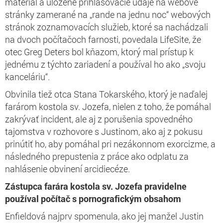
materiál a uložené prihlasovacie údaje na webové
stránky zamerané na „rande na jednu noc“ webových
stránok zoznamovacích služieb, ktoré sa nachádzali
na dvoch počítačoch farnosti, povedala LifeSite, že
otec Greg Deters bol kňazom, ktorý mal prístup k
jednému z týchto zariadení a používal ho ako „svoju
kanceláriu“.
Obvinila tiež otca Stana Tokarského, ktorý je naďalej
farárom kostola sv. Jozefa, nielen z toho, že pomáhal
zakrývať incident, ale aj z porušenia spovedného
tajomstva v rozhovore s Justinom, ako aj z pokusu
prinútiť ho, aby pomáhal pri nezákonnom exorcizme, a
následného prepustenia z práce ako odplatu za
nahlásenie obvinení arcidiecéze.
Zástupca farára kostola sv. Jozefa pravidelne
používal počítač s pornografickým obsahom
Enfieldová najprv spomenula, ako jej manžel Justin