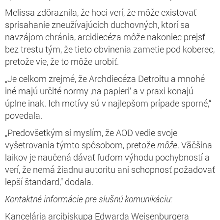
Melissa zdôraznila, že hoci verí, že môže existovať
sprisahanie zneužívajúcich duchovných, ktorí sa
navzájom chránia, arcidiecéza môže nakoniec prejsť
bez trestu tým, že tieto obvinenia zametie pod koberec,
pretože vie, že to môže urobiť.
„Je celkom zrejmé, že Archdiecéza Detroitu a mnohé
iné majú určité normy ‚na papieri‘ a v praxi konajú
úplne inak. Ich motívy sú v najlepšom prípade sporné,“
povedala.
„Predovšetkým si myslím, že AOD vedie svoje
vyšetrovania týmto spôsobom, pretože
môže
. Väčšina
laikov je naučená dávať ľuďom výhodu pochybností a
verí, že nemá žiadnu autoritu ani schopnosť požadovať
lepší štandard,“ dodala.
Kontaktné informácie pre slušnú komunikáciu:
Kancelária arcibiskupa Edwarda Weisenburgera