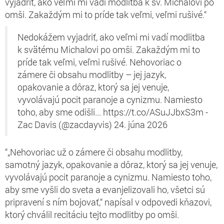
vyjadriť, ako veľmi mi vadí modlitba k sv. Michalovi po
omši. Zakaždým mi to príde tak veľmi, veľmi rušivé.“
Nedokážem vyjadriť, ako veľmi mi vadí modlitba
k svätému Michalovi po omši. Zakaždým mi to
príde tak veľmi, veľmi rušivé. Nehovoriac o
zámere či obsahu modlitby – jej jazyk,
opakovanie a dôraz, ktorý sa jej venuje,
vyvolávajú pocit paranoje a cynizmu. Namiesto
toho, aby sme odišli... https://t.co/ASuJJbxS3m -
Zac Davis (@zacdayvis) 24. júna 2026
“„Nehovoriac už o zámere či obsahu modlitby,
samotný jazyk, opakovanie a dôraz, ktorý sa jej venuje,
vyvolávajú pocit paranoje a cynizmu. Namiesto toho,
aby sme vyšli do sveta a evanjelizovali ho, všetci sú
pripravení s ním bojovať,“ napísal v odpovedi kňazovi,
ktorý chválil recitáciu tejto modlitby po omši.