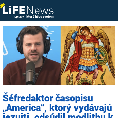
Šéfredaktor časopisu
„America“, ktorý vydávajú
jezuiti, odsúdil modlitbu k