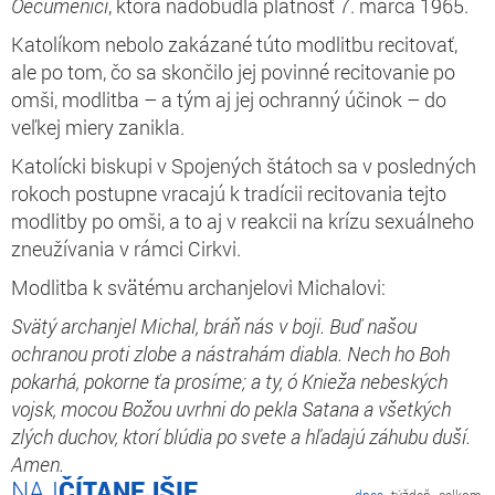
Oecumenici
, ktorá nadobudla platnosť 7. marca 1965.
Katolíkom nebolo zakázané túto modlitbu recitovať,
ale po tom, čo sa skončilo jej povinné recitovanie po
omši, modlitba – a tým aj jej ochranný účinok – do
veľkej miery zanikla.
Katolícki biskupi v Spojených štátoch sa v posledných
rokoch postupne vracajú k tradícii recitovania tejto
modlitby po omši, a to aj v reakcii na krízu sexuálneho
zneužívania v rámci Cirkvi.
Modlitba k svätému archanjelovi Michalovi:
Svätý archanjel Michal, bráň nás v boji. Buď našou
ochranou proti zlobe a nástrahám diabla. Nech ho Boh
pokarhá, pokorne ťa prosíme; a ty, ó Knieža nebeských
vojsk, mocou Božou uvrhni do pekla Satana a všetkých
zlých duchov, ktorí blúdia po svete a hľadajú záhubu duší.
Amen.
ČÍTANEJŠIE
dnes
týždeň
celkom