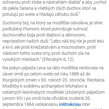
ochranou proti zlobe a nástrahám diabla“ a aby „uvrhol
do pekla Satana a všetkých zlých duchov, ktorí sa
potulujú po svete a hľadajú záhubu duší.”
Duchovný boj, na ktorý sa modlitba odvoláva, je silne
podložený Písmom, ktoré potvrdzuje nutnosť
duchovného boja proti diablovi a démonom,
nepriateľom našich duší: “
Lebo náš boj nie je proti telu
a krvi, ale proti kniežatstvám a mocnostiam, proti
vládcom tohto sveta tmy, proti duchom zla na
vysokých miestach.“ (Efezským 6, 12)
Na pokyn pápeža Leva sa táto modlitba recitovala na
záver omší po celom svete od roku 1886 až do
liturgických zmien v 60. rokoch 20. storočia. Recitácia
Modlitby k svätému archanjelovi Michalovi a
ostatných leonínskych modlitieb (zložených pápežom
Levom XIII.) po omši bola oficiálne zrušená 26.
septembra 1964 vatikánskou
inštrukciou
Inter