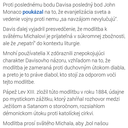
Proti poslednému bodu Davisa posledný bod John
Monaco
poukázal
na to, že evanjelizácia sveta a
vedenie vojny proti nemu „sa navzájom nevylučujú“.
Davis ďalej vyjadril presvedčenie, že modlitba k
svätému Michalovi je prijateľná v súkromnej zbožnosti,
ale že „nepatrí“ do kontextu liturgie.
Mnohí používatelia X zdôraznili znepokojujúci
charakter Davisovho názoru, vzhľadom na to, že
modlitba je zameraná proti duchovným útokom diabla,
a preto je to práve diabol, kto stojí za odporom voči
tejto modlitbe.
Pápež Lev XIII. zložil túto modlitbu v roku 1884, údajne
po mystickom zážitku, ktorý zahŕňal rozhovor medzi
Ježišom a Satanom o storočnom, rozsiahlom
démonickom útoku proti katolíckej cirkvi.
Modlitba prosí svätého Michala, aby „bol našou