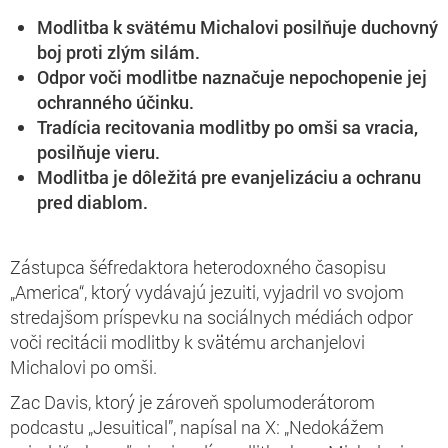
Modlitba k svätému Michalovi posilňuje duchovný
boj proti zlým silám.
Odpor voči modlitbe naznačuje nepochopenie jej
ochranného účinku.
Tradícia recitovania modlitby po omši sa vracia,
posilňuje vieru.
Modlitba je dôležitá pre evanjelizáciu a ochranu
pred diablom.
Zástupca šéfredaktora heterodoxného časopisu
„America“, ktorý vydávajú jezuiti, vyjadril vo svojom
stredajšom príspevku na sociálnych médiách odpor
voči recitácii modlitby k svätému archanjelovi
Michalovi po omši.
Zac Davis, ktorý je zároveň spolumoderátorom
podcastu „Jesuitical”, napísal na X: „Nedokážem