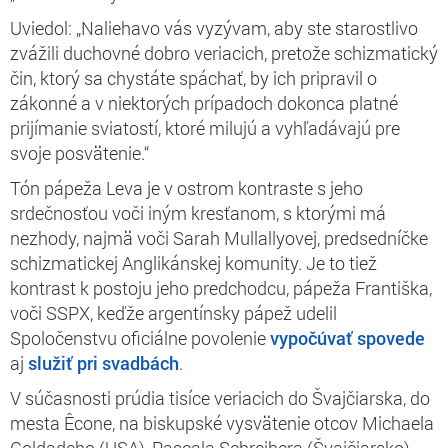
Uviedol: „Naliehavo vás vyzývam, aby ste starostlivo
zvážili duchovné dobro veriacich, pretože schizmatický
čin, ktorý sa chystáte spáchať, by ich pripravil o
zákonné a v niektorých prípadoch dokonca platné
prijímanie sviatostí, ktoré milujú a vyhľadávajú pre
svoje posvätenie.“
Tón pápeža Leva je v ostrom kontraste s jeho
srdečnosťou voči iným kresťanom, s ktorými má
nezhody, najmä voči Sarah Mullallyovej, predsedníčke
schizmatickej Anglikánskej komunity. Je to tiež
kontrast k postoju jeho predchodcu, pápeža Františka,
voči SSPX, keďže argentínsky pápež udelil
Spoločenstvu oficiálne povolenie
vypočúvať spovede
aj
služiť pri svadbách
.
V súčasnosti prúdia tisíce veriacich do Švajčiarska, do
mesta Êcone, na biskupské vysvätenie otcov Michaela
Goldadeho (USA), Pascala Schreibera (Švajčiarsko),