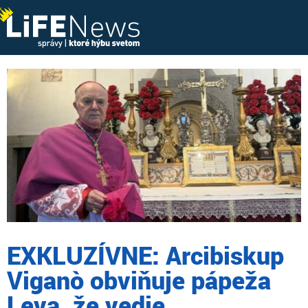
EXKLUZÍVNE: Arcibiskup
Viganò obviňuje pápeža
Leva, že vedie