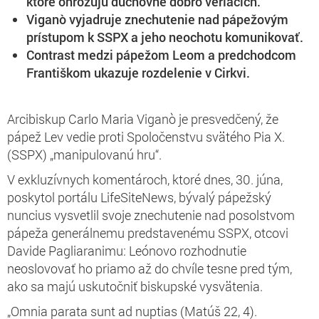
ktoré ohrozujú duchovné dobro veriacich.
Viganò vyjadruje znechutenie nad pápežovým
prístupom k SSPX a jeho neochotu komunikovať.
Contrast medzi pápežom Leom a predchodcom
Františkom ukazuje rozdelenie v Cirkvi.
Arcibiskup Carlo Maria Viganò je presvedčený, že
pápež Lev vedie proti Spoločenstvu svätého Pia X.
(SSPX) „manipulovanú hru“.
V exkluzívnych komentároch, ktoré dnes, 30. júna,
poskytol portálu LifeSiteNews, bývalý pápežský
nuncius vysvetlil svoje znechutenie nad posolstvom
pápeža generálnemu predstavenému SSPX, otcovi
Davide Pagliaranimu: Leónovo rozhodnutie
neoslovovať ho priamo až do chvíle tesne pred tým,
ako sa majú uskutočniť biskupské vysvätenia.
„Omnia parata sunt ad nuptias (Matúš 22, 4).