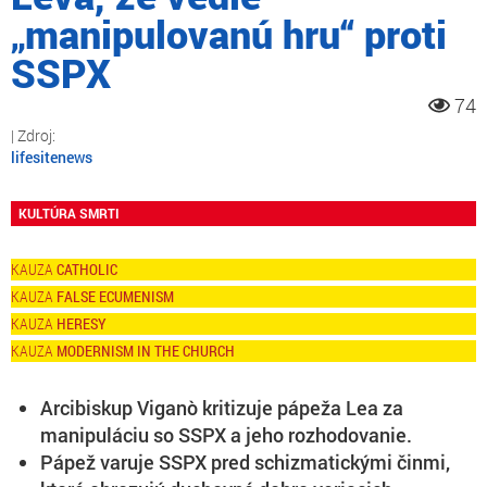
„manipulovanú hru“ proti
SSPX
74
lifesitenews
KULTÚRA SMRTI
CATHOLIC
FALSE ECUMENISM
HERESY
MODERNISM IN THE CHURCH
Arcibiskup Viganò kritizuje pápeža Lea za
manipuláciu so SSPX a jeho rozhodovanie.
Pápež varuje SSPX pred schizmatickými činmi,