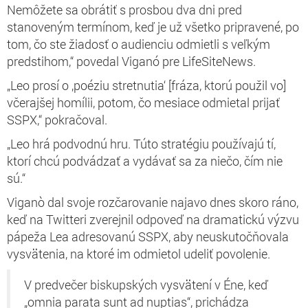
Nemôžete sa obrátiť s prosbou dva dni pred
stanoveným termínom, keď je už všetko pripravené, po
tom, čo ste žiadosť o audienciu odmietli s veľkým
predstihom,“ povedal Viganó pre LifeSiteNews.
„Leo prosí o ‚poéziu stretnutia‘ [fráza, ktorú použil vo]
včerajšej homílii, potom, čo mesiace odmietal prijať
SSPX,“ pokračoval.
„Leo hrá podvodnú hru. Túto stratégiu používajú tí,
ktorí chcú podvádzať a vydávať sa za niečo, čím nie
sú.“
Viganò dal svoje rozčarovanie najavo dnes skoro ráno,
keď na Twitteri zverejnil odpoveď na dramatickú výzvu
pápeža Lea adresovanú SSPX, aby neuskutočňovala
vysvätenia, na ktoré im odmietol udeliť povolenie.
V predvečer biskupských vysvätení v Éne, keď
„omnia parata sunt ad nuptias“, prichádza