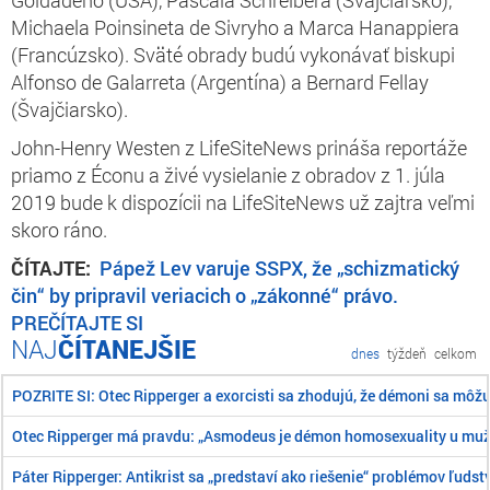
Michaela Poinsineta de Sivryho a Marca Hanappiera
(Francúzsko). Sväté obrady budú vykonávať biskupi
Alfonso de Galarreta (Argentína) a Bernard Fellay
(Švajčiarsko).
John-Henry Westen z LifeSiteNews prináša reportáže
priamo z Éconu a živé vysielanie z obradov z 1. júla
2019 bude k dispozícii na LifeSiteNews už zajtra veľmi
skoro ráno.
ČÍTAJTE:
Pápež Lev varuje SSPX, že „schizmatický
čin“ by pripravil veriacich o „zákonné“ právo.
PREČÍTAJTE SI
ČÍTANEJŠIE
dnes
týždeň
celkom
POZRITE SI: Otec Ripperger a exorcisti sa zhodujú, že démoni sa môž
Otec Ripperger má pravdu: „Asmodeus je démon homosexuality u mu
Páter Ripperger: Antikrist sa „predstaví ako riešenie“ problémov ľudst