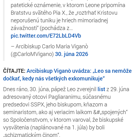
patetické oznámenie, v ktorom Leone pripomína
Bratstvu svätého Pia X., že „roztrhať Kristovu
neporušenú tuniku je hriech mimoriadnej
závažnosti“ (pochádza z…
pic.twitter.com/E72LbLD4Vb
– Arcibiskup Carlo Maria Viganò
(@CarloMVigano)
30. júna 2026
ČÍTAJTE:
Arcibiskup Viganò uvádza: „Leo sa nemôže
dočkať, kedy nás všetkých exkomunikuje“
Dnes ráno, 30. júna, pápež Leo zverejnil
list
z 29. júna
adresovaný otcovi Pagliaranimu, súčasnému
predsedovi SSPX, jeho biskupom, kňazom a
seminaristom, ako aj veriacim laikom &#„spojených“
so Spoločenstvom, v ktorom varoval, že biskupské
vysvätenia (naplánované na 1. júla) by boli
„schizmatickým činom“.